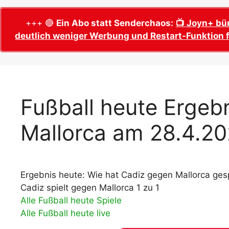
WM 2026 Sech
Termine, Ans
Wer wird Fußball-Weltmeister 2026?
+++ 🔴
Ein Abo statt Senderchaos:
📺 Joyn+ bü
deutlich weniger Werbung und Restart-Funktion f
WM 2026 Acht
Alle WM 2026 Trainer
Termine, Ans
Panini WM 2026 Sticker
WM 2026 Vier
Spielorte, T
Panini WM 2026 Stickerkollektion
WM 2026 Halb
Alle Fußball Weltmeister
Fußball heute Ergebn
Anstoßzeiten
Adidas Trionda: offizielle WM 2026
Mallorca am 28.4.2
WM 2026 Spie
Spielball
Spielort Mia
Alle Nationalspieler der FIFA Fußball WM
WM 2026 Fina
2026
Weltmeister, 
Ergebnis heute: Wie hat Cadiz gegen Mallorca gesp
WM 2026 Qualifikation in Europa: Tabelle
Fußball WM 
& Spielplan
Cadiz spielt gegen Mallorca 1 zu 1
Ausfüllen &
Alle Fußball heute Spiele
Alle Fußball heute live
Fußball WM 20
PDF zum Dow