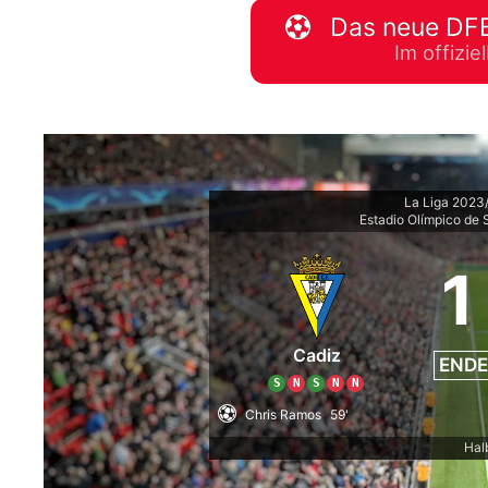
Das neue DFB
WM 2026 Spie
Im offizi
downloaden &
La Liga 2023
Estadio Olímpico de S
1
Cadiz
ENDE
S
N
S
N
N
Chris Ramos
59'
Hal