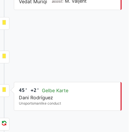
M. Valjent
Vedat Muriqi
assist:
45' +2'
Gelbe Karte
Dani Rodríguez
Unsportsmanlike conduct