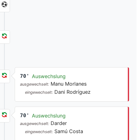
70'
Auswechslung
Manu Morlanes
ausgewechselt:
Dani Rodríguez
eingewechselt:
70'
Auswechslung
Darder
ausgewechselt:
Samú Costa
eingewechselt: