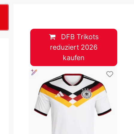
B
plan &
lplan &
DFB Trikots
reduziert 2026
lplan &
kaufen
 & Tabelle
 & Tabelle
 & Tabelle
 & Tabelle