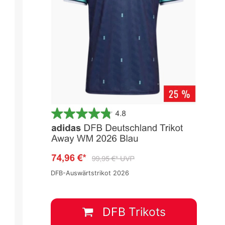
La Liga 2023/2024
La Liga 2023/2024
Spieltag 33
Spieltag 33
1
:
1
3
:
0
DFB-Auswärtstrikot 2026
CAD
MAL
GRA
OSA
28 Apr.
-
12:00
28 Apr.
-
14:15
DFB Trikots