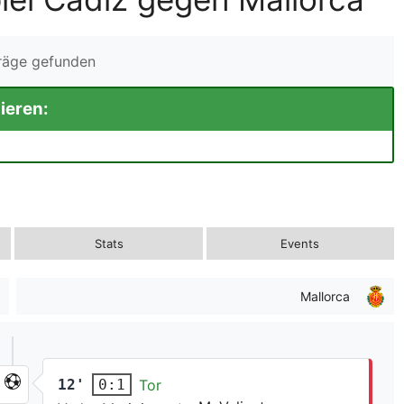
träge gefunden
ieren:
Stats
Events
Mallorca
12'
Tor
0:1