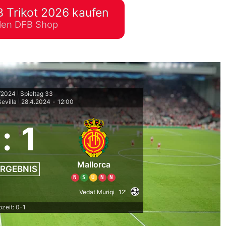
 Trikot 2026 kaufen
lplan Excel – kostenlos
ellen DFB Shop
 automatisch ausfüllen
/2024
Spieltag 33
|
evilla
28.4.2024
-
12:00
|
:
1
Mallorca
RGEBNIS
N
S
U
N
N
Vedat Muriqi
12'
bzeit: 0-1