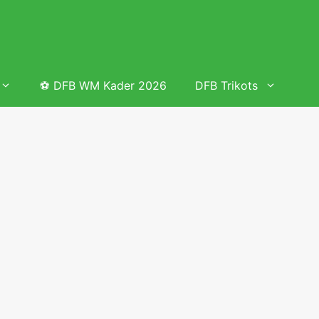
⚽ DFB WM Kader 2026
DFB Trikots
 & Tabelle
Frauenfußball heute
Deutschland Frauen Fußball Nationalmannschaft
 & Tabelle
Deutschland Frauen Länderspiele 2026 – DFB Spielplan
2026
lplan &
Deutschland Frauen Länderspiele 2025 – DFB Spielplan
2025
lplan &
Deutsche Frauen Nationalmannschaft DFB Kader 2025 &
Erfolge
elplan &