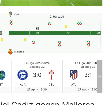
Cadiz
2. Halbzeit
2'
60'
75'
90'
Mallorca
La Liga 2023/2024
La Liga 2023/2024
Spieltag 33
Spieltag 33
3
:
0
3
:
1
>
ET
ALA
CEL
ATL
BIL
27 Apr.
-
16:30
27 Apr.
-
19:00
iel Cadiz gegen Mallorca