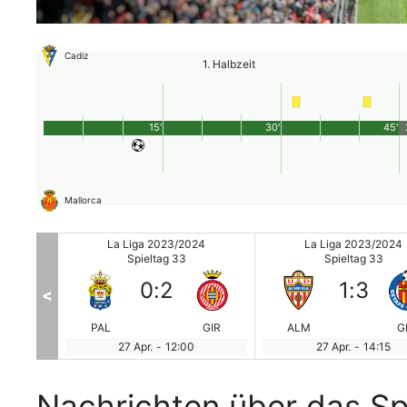
Cadiz
1. Halbzeit
15'
30'
45'
Mallorca
24
La Liga 2023/2024
La Liga 2023/2024
Spieltag 33
Spieltag 33
0
:
2
1
:
3
<
REAL
PAL
GIR
ALM
G
27 Apr.
-
12:00
27 Apr.
-
14:15
Nachrichten über das Sp