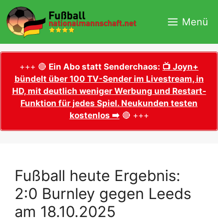
Zum
Inhalt
Menü
springen
+++ 🔴
Ein Abo statt Senderchaos:
📺 Joyn+
bündelt über 100 TV-Sender im Livestream, in
HD, mit deutlich weniger Werbung und Restart-
Funktion für jedes Spiel. Neukunden testen
kostenlos ➡️
🔴 +++
Fußball heute Ergebnis:
2:0 Burnley gegen Leeds
am 18.10.2025