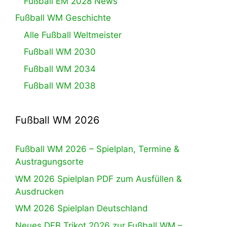
Fußball EM 2028 News
Fußball WM Geschichte
Alle Fußball Weltmeister
Fußball WM 2030
Fußball WM 2034
Fußball WM 2038
Fußball WM 2026
Fußball WM 2026 – Spielplan, Termine &
Austragungsorte
WM 2026 Spielplan PDF zum Ausfüllen &
Ausdrucken
WM 2026 Spielplan Deutschland
Neues DFB Trikot 2026 zur Fußball WM –