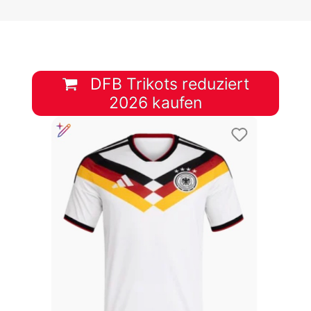
DFB Trikots reduziert
2026 kaufen