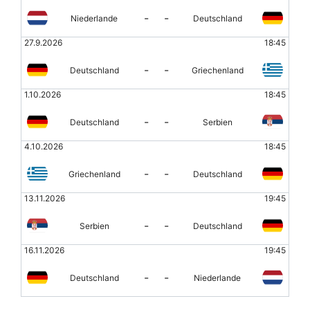
-
-
Niederlande
Deutschland
27.9.2026
18:45
-
-
Deutschland
Griechenland
1.10.2026
18:45
-
-
Deutschland
Serbien
4.10.2026
18:45
-
-
Griechenland
Deutschland
13.11.2026
19:45
-
-
Serbien
Deutschland
16.11.2026
19:45
-
-
Deutschland
Niederlande