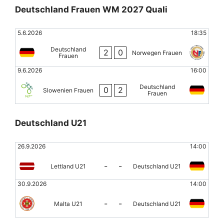
Deutschland Frauen WM 2027 Quali
5.6.2026
18:35
Deutschland
2
0
Norwegen Frauen
Frauen
9.6.2026
16:00
Deutschland
0
2
Slowenien Frauen
Frauen
Deutschland U21
26.9.2026
14:00
-
-
Lettland U21
Deutschland U21
30.9.2026
14:00
-
-
Malta U21
Deutschland U21