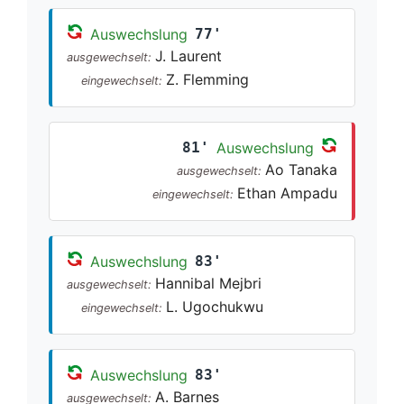
Auswechslung
77'
J. Laurent
ausgewechselt:
Z. Flemming
eingewechselt:
81'
Auswechslung
Ao Tanaka
ausgewechselt:
Ethan Ampadu
eingewechselt:
Auswechslung
83'
Hannibal Mejbri
ausgewechselt:
L. Ugochukwu
eingewechselt:
Auswechslung
83'
A. Barnes
ausgewechselt: