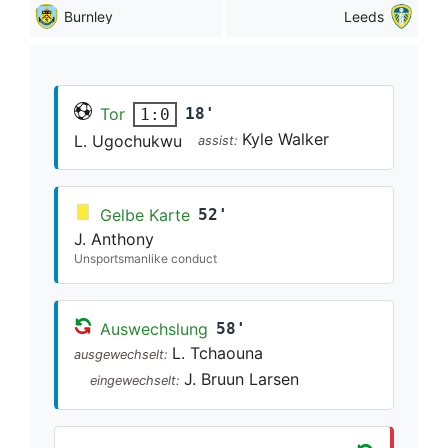
Burnley
Leeds
Tor
18'
1:0
Kyle Walker
L. Ugochukwu
assist:
Gelbe Karte
52'
J. Anthony
Unsportsmanlike conduct
Auswechslung
58'
L. Tchaouna
ausgewechselt:
J. Bruun Larsen
eingewechselt: