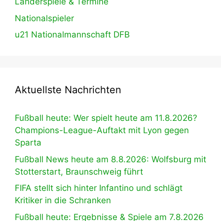
Länderspiele & Termine
Nationalspieler
u21 Nationalmannschaft DFB
Aktuellste Nachrichten
Fußball heute: Wer spielt heute am 11.8.2026?
Champions-League-Auftakt mit Lyon gegen
Sparta
Fußball News heute am 8.8.2026: Wolfsburg mit
Stotterstart, Braunschweig führt
FIFA stellt sich hinter Infantino und schlägt
Kritiker in die Schranken
Fußball heute: Ergebnisse & Spiele am 7.8.2026