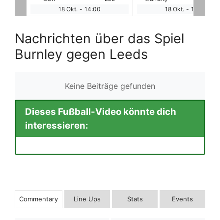
18 Okt.
-
14:00
18 Okt.
-
14:00
Nachrichten über das Spiel
Burnley gegen Leeds
Keine Beiträge gefunden
Dieses Fußball-Video könnte dich
interessieren:
Commentary
Line Ups
Stats
Events