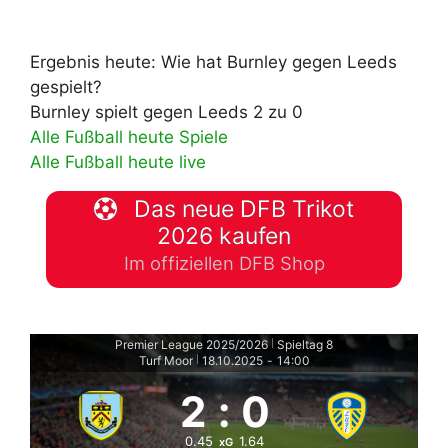
Ergebnis heute: Wie hat Burnley gegen Leeds
gespielt?
Burnley spielt gegen Leeds 2 zu 0
Alle Fußball heute Spiele
Alle Fußball heute live
Das neue DFB Trikot
2026 kaufen
Im offiziellen DFB Shop
Premier League 2025/2026
Spieltag 8
|
Turf Moor
18.10.2025
-
14:00
|
2
:
0
0.45
1.64
xG