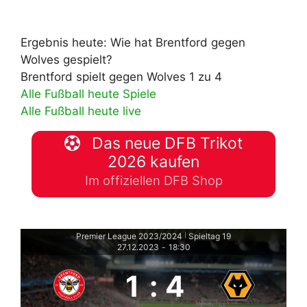
Ergebnis heute: Wie hat Brentford gegen
Wolves gespielt?
Brentford spielt gegen Wolves 1 zu 4
Alle Fußball heute Spiele
Alle Fußball heute live
Das neue DFB Trikot
2026 kaufen
Im offiziellen DFB Shop
Premier League 2023/2024
Spieltag 19
|
27.12.2023
-
18:30
1
:
4