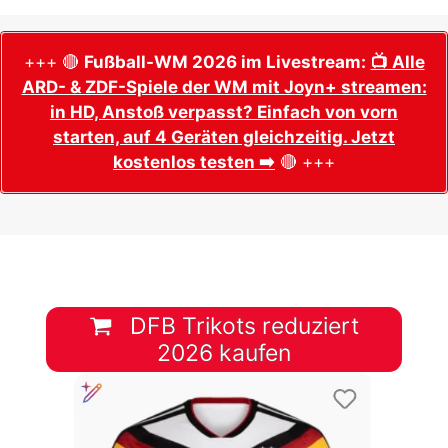
+++ 🔴
Fußball-WM 2026 im Livestream:
📺 Alle
ARD- & ZDF-Spiele der WM mit Joyn+ streamen:
in HD, Anstoß verpasst? Einfach von vorn
starten, auf 4 Geräten gleichzeitig. Jetzt
kostenlos testen ➡️
🔴 +++
DFB Trikots reduziert
2026 kaufen