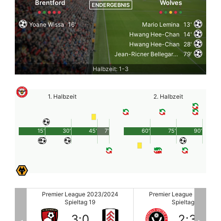
Brentford
Wolves
ENDERGEBNIS
Yoane Wissa
16'
Mario Lemina
13'
Hwang Hee-Chan
14'
Hwang Hee-Chan
28'
Jean-Ricner Bellegarde
79'
Halbzeit: 1-3
1. Halbzeit
2. Halbzeit
15'
30'
45'
7'
60'
75'
90'
2024
Premier League 2023/2024
Premier League 2023/20
Spieltag 19
Spieltag 19
2
:
3
0
:
2