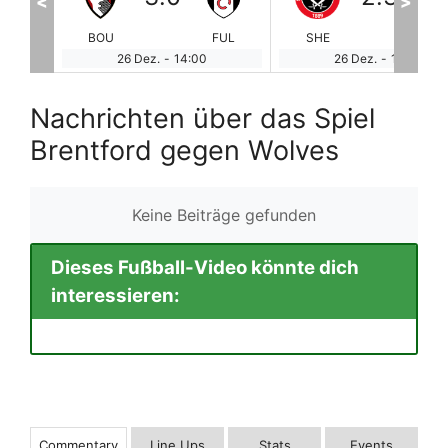
<
>
FUL
SHE
LUT
BUR
FC
26 Dez.
-
14:00
26 Dez.
-
16:30
Nachrichten über das Spiel
Brentford gegen Wolves
Keine Beiträge gefunden
Dieses Fußball-Video könnte dich
interessieren:
Commentary
Line Ups
Stats
Events