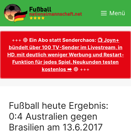
Zum
Inhalt
Menü
springen
+++ 🔴
Ein Abo statt Senderchaos:
📺 Joyn+
bündelt über 100 TV-Sender im Livestream, in
HD, mit deutlich weniger Werbung und Restart-
Funktion für jedes Spiel. Neukunden testen
kostenlos ➡️
🔴 +++
Fußball heute Ergebnis:
0:4 Australien gegen
Brasilien am 13.6.2017