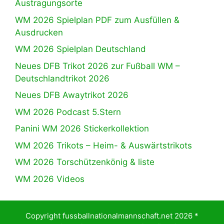
Austragungsorte
WM 2026 Spielplan PDF zum Ausfüllen &
Ausdrucken
WM 2026 Spielplan Deutschland
Neues DFB Trikot 2026 zur Fußball WM –
Deutschlandtrikot 2026
Neues DFB Awaytrikot 2026
WM 2026 Podcast 5.Stern
Panini WM 2026 Stickerkollektion
WM 2026 Trikots – Heim- & Auswärtstrikots
WM 2026 Torschützenkönig & liste
WM 2026 Videos
Copyright fussballnationalmannschaft.net 2026 *