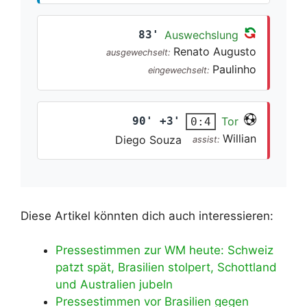
83'
Auswechslung
Renato Augusto
ausgewechselt:
Paulinho
eingewechselt:
90' +3'
Tor
0:4
Willian
Diego Souza
assist:
Diese Artikel könnten dich auch interessieren:
Pressestimmen zur WM heute: Schweiz
patzt spät, Brasilien stolpert, Schottland
und Australien jubeln
Pressestimmen vor Brasilien gegen