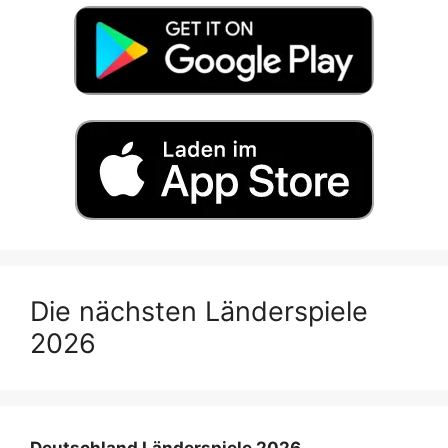
Die nächsten Länderspiele
2026
Deutschland Länderspiele 2026