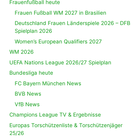
Frauenfußball heute
Frauen Fußball WM 2027 in Brasilien
Deutschland Frauen Länderspiele 2026 – DFB
Spielplan 2026
Women’s European Qualifiers 2027
WM 2026
UEFA Nations League 2026/27 Spielplan
Bundesliga heute
FC Bayern München News
BVB News
VfB News
Champions League TV & Ergebnisse
Europas Torschützenliste & Torschützenjäger
25/26