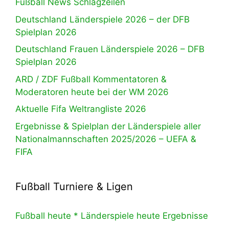
Fußball News Schlagzeilen
Deutschland Länderspiele 2026 – der DFB
Spielplan 2026
Deutschland Frauen Länderspiele 2026 – DFB
Spielplan 2026
ARD / ZDF Fußball Kommentatoren &
Moderatoren heute bei der WM 2026
Aktuelle Fifa Weltrangliste 2026
Ergebnisse & Spielplan der Länderspiele aller
Nationalmannschaften 2025/2026 – UEFA &
FIFA
Fußball Turniere & Ligen
Fußball heute * Länderspiele heute Ergebnisse