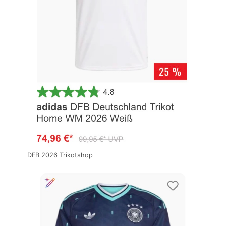
DFB 2026 Trikotshop