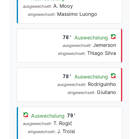
A. Mooy
ausgewechselt:
Massimo Luongo
eingewechselt:
78'
Auswechslung
Jemerson
ausgewechselt:
Thiago Silva
eingewechselt:
78'
Auswechslung
Rodriguinho
ausgewechselt:
Giuliano
eingewechselt:
Auswechslung
79'
T. Rogić
ausgewechselt:
J. Troisi
eingewechselt: