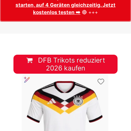
starten, auf 4 Geräten gleichzeitig. Jetzt
kostenlos testen ➡️
🔴 +++
DFB Trikots reduziert
2026 kaufen