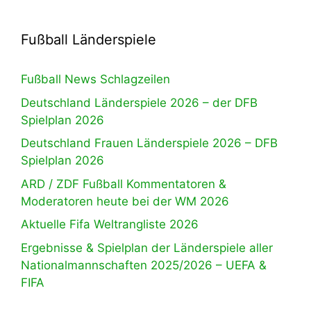
Fußball Länderspiele
Fußball News Schlagzeilen
Deutschland Länderspiele 2026 – der DFB
Spielplan 2026
Deutschland Frauen Länderspiele 2026 – DFB
Spielplan 2026
ARD / ZDF Fußball Kommentatoren &
Moderatoren heute bei der WM 2026
Aktuelle Fifa Weltrangliste 2026
Ergebnisse & Spielplan der Länderspiele aller
Nationalmannschaften 2025/2026 – UEFA &
FIFA