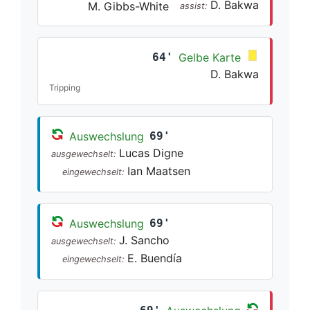
D. Bakwa
M. Gibbs-White
assist:
64'
Gelbe Karte
D. Bakwa
Tripping
Auswechslung
69'
Lucas Digne
ausgewechselt:
Ian Maatsen
eingewechselt:
Auswechslung
69'
J. Sancho
ausgewechselt:
E. Buendía
eingewechselt: