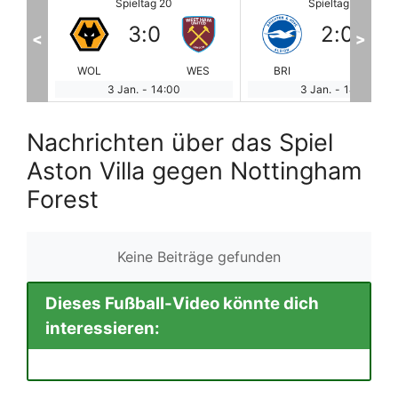
Spieltag 20
Spieltag 20
2
:
0
2
:
3
<
>
WES
BRI
BUR
BOU
AR
3 Jan.
-
14:00
3 Jan.
-
16:30
Nachrichten über das Spiel
Aston Villa gegen Nottingham
Forest
Keine Beiträge gefunden
Dieses Fußball-Video könnte dich
interessieren: