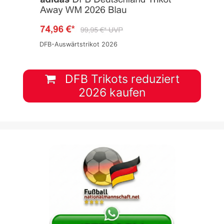
DFB-Auswärtstrikot 2026
DFB Trikots reduziert
2026 kaufen