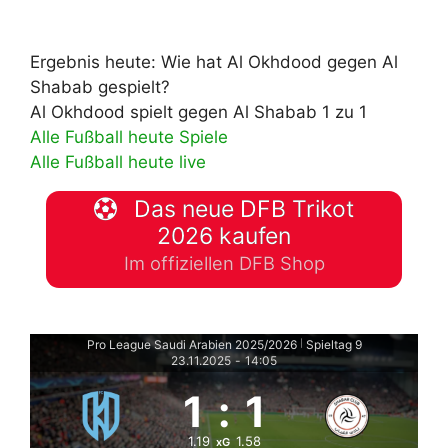
Ergebnis heute: Wie hat Al Okhdood gegen Al
Shabab gespielt?
Al Okhdood spielt gegen Al Shabab 1 zu 1
Alle Fußball heute Spiele
Alle Fußball heute live
Das neue DFB Trikot
2026 kaufen
Im offiziellen DFB Shop
Pro League Saudi Arabien 2025/2026
Spieltag 9
|
23.11.2025
-
14:05
1
:
1
1.19
1.58
xG