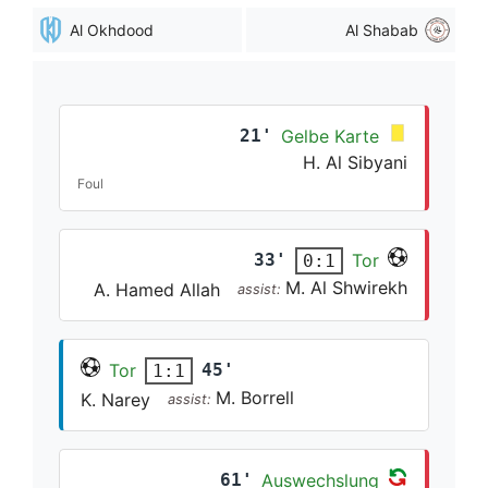
Al Okhdood
Al Shabab
21'
Gelbe Karte
H. Al Sibyani
Foul
33'
Tor
0:1
M. Al Shwirekh
A. Hamed Allah
assist:
Tor
45'
1:1
M. Borrell
K. Narey
assist:
61'
Auswechslung