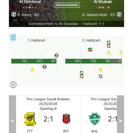
Al Okhdood
Al Shabab
ENDERGEBNIS
K. Narey
45'
A. Hamed Allah
33'
Schiedsrichter: A. Al-Owaidan
Halbzeit: 1-1
|
1. Halbzeit
2. Halbzeit
15'
30'
45'
60'
75'
90'
11'
ien
Pro League Saudi Arabien
Pro League Saudi Arabie
2025/2026
2025/2026
Spieltag 9
Spieltag 9
2
:
1
0
:
0
<
>
RIY
AHL
Al-Qadisiyah
Damac
Al Na