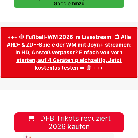
Google hinzu
+++ 🔴
Fußball-WM 2026 im Livestream:
📺 Alle
ARD- & ZDF-Spiele der WM mit Joyn+ streamen:
in HD, Anstoß verpasst? Einfach von vorn
starten, auf 4 Geräten gleichzeitig. Jetzt
kostenlos testen ➡️
🔴 +++
DFB Trikots reduziert
2026 kaufen