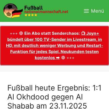
Zum
Inhalt
Menü
springen
+++ 🔴
Ein Abo statt Senderchaos:
📺 Joyn+
bündelt über 100 TV-Sender im Livestream, in
HD, mit deutlich weniger Werbung und Restart-
Funktion für jedes Spiel. Neukunden testen
kostenlos ➡️
🔴 +++
Fußball heute Ergebnis: 1:1
Al Okhdood gegen Al
Shabab am 23.11.2025