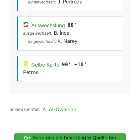
J. Pedroza
eingewechselt:
Auswechslung
88'
B. İnce
ausgewechselt:
K. Narey
eingewechselt:
Gelbe Karte
90' +10'
Petros
A. Al-Owaidan
Schiedsrichter:
Füge uns als bevorzugte Quelle bei