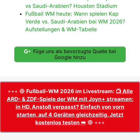
vs Saudi-Arabien? Houston Stadium
Fußball WM heute: Wann spielen Kap
Verde vs. Saudi-Arabien bei WM 2026?
Aufstellungen & WM-Tabelle
Füge uns als bevorzugte Quelle bei
Google hinzu
+++ 🔴
Fußball-WM 2026 im Livestream:
📺 Alle
ARD- & ZDF-Spiele der WM mit Joyn+ streamen:
in HD, Anstoß verpasst? Einfach von vorn
starten, auf 4 Geräten gleichzeitig. Jetzt
kostenlos testen ➡️
🔴 +++