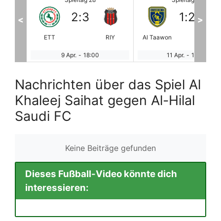
1
:
2
2
:
1
<
>
RIY
Al Taawon
Al Kholood
Al Najma
NE
11 Apr.
-
16:00
11 Apr.
-
16:00
Nachrichten über das Spiel Al
Khaleej Saihat gegen Al-Hilal
Saudi FC
Keine Beiträge gefunden
Dieses Fußball-Video könnte dich
interessieren: