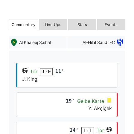
Commentary
Line Ups
Stats
Events
Al Khaleej Saihat
Al-Hilal Saudi FC
Tor
11'
1:0
J. King
19'
Gelbe Karte
Y. Akçiçek
34'
Tor
1:1