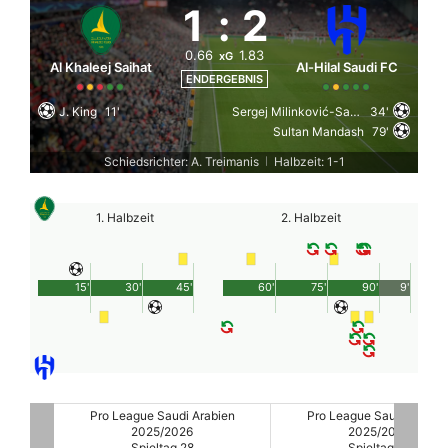
1
:
2
0.66
1.83
xG
Al Khaleej Saihat
Al-Hilal Saudi FC
ENDERGEBNIS
J. King
11'
Sergej Milinković-Savić
34'
Sultan Mandash
79'
Schiedsrichter: A. Treimanis
Halbzeit: 1-1
|
1. Halbzeit
2. Halbzeit
15'
30'
45'
60'
75'
90'
9'
ien
Pro League Saudi Arabien
Pro League Saudi Arabie
2025/2026
2025/2026
Spieltag 28
Spieltag 28