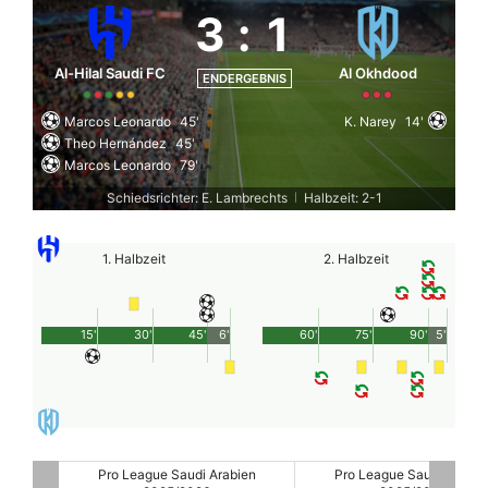
3
:
1
Al-Hilal Saudi FC
Al Okhdood
ENDERGEBNIS
Marcos Leonardo
45'
K. Narey
14'
Theo Hernández
45'
Marcos Leonardo
79'
Schiedsrichter: E. Lambrechts
Halbzeit: 2-1
|
1. Halbzeit
2. Halbzeit
15'
30'
45'
6'
60'
75'
90'
5'
ien
Pro League Saudi Arabien
Pro League Saudi Arabie