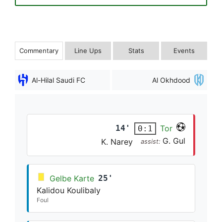
Commentary
Line Ups
Stats
Events
Al-Hilal Saudi FC
Al Okhdood
14'
Tor
0:1
G. Gul
K. Narey
assist:
Gelbe Karte
25'
Kalidou Koulibaly
Foul