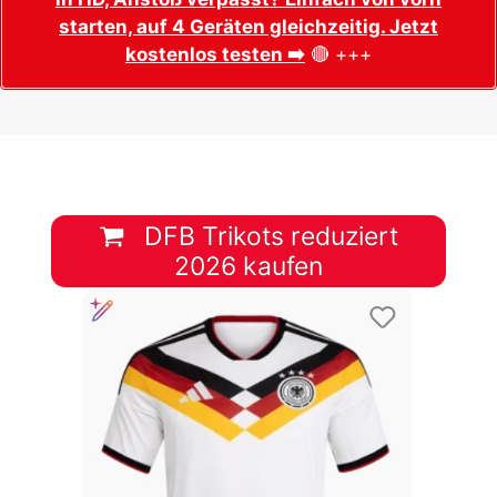
starten, auf 4 Geräten gleichzeitig. Jetzt
kostenlos testen ➡️
🔴 +++
DFB Trikots reduziert
2026 kaufen