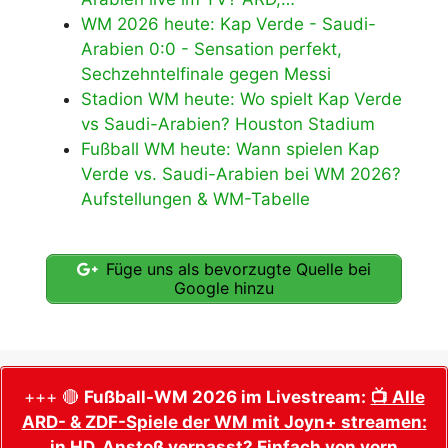
WM 2026 heute: Kap Verde - Saudi-
Arabien 0:0 - Sensation perfekt,
Sechzehntelfinale gegen Messi
Stadion WM heute: Wo spielt Kap Verde
vs Saudi-Arabien? Houston Stadium
Fußball WM heute: Wann spielen Kap
Verde vs. Saudi-Arabien bei WM 2026?
Aufstellungen & WM-Tabelle
Füge uns als bevorzugte Quelle bei
Google hinzu
+++ 🔴
Fußball-WM 2026 im Livestream:
📺 Alle
ARD- & ZDF-Spiele der WM mit Joyn+ streamen:
in HD, Anstoß verpasst? Einfach von vorn