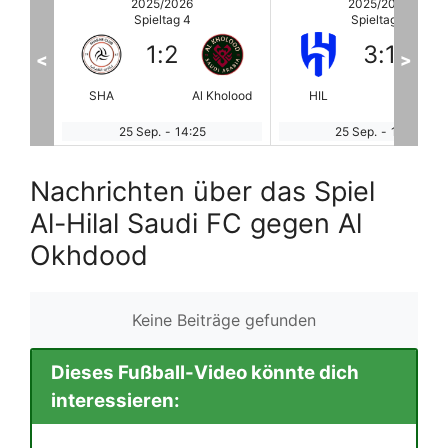
2025/2026
2025/2026
Spieltag 4
Spieltag 4
3
:
1
0
:
2
<
>
holood
HIL
Al Okhdood
HAZ
AH
25 Sep.
-
17:00
26 Sep.
-
14:35
Nachrichten über das Spiel
Al-Hilal Saudi FC gegen Al
Okhdood
Keine Beiträge gefunden
Dieses Fußball-Video könnte dich
interessieren: