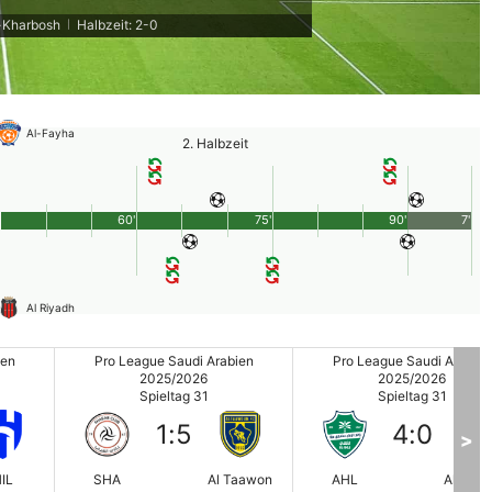
l-Kharbosh
Halbzeit: 2-0
|
Al-Fayha
2. Halbzeit
60'
75'
90'
7'
Al Riyadh
ien
Pro League Saudi Arabien
Pro League Saudi Arabien
2025/2026
2025/2026
Spieltag 31
Spieltag 31
1
:
5
4
:
0
>
IL
SHA
Al Taawon
AHL
Al Okh