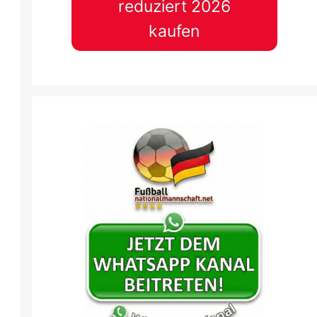
reduziert 2026
FC
3 Mai
-
18:00
4 Mai
-
16:10
kaufen