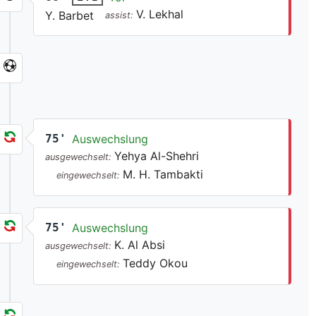
V. Lekhal
Y. Barbet
assist:
75'
Auswechslung
Yehya Al-Shehri
ausgewechselt:
M. H. Tambakti
eingewechselt:
75'
Auswechslung
K. Al Absi
ausgewechselt:
Teddy Okou
eingewechselt: