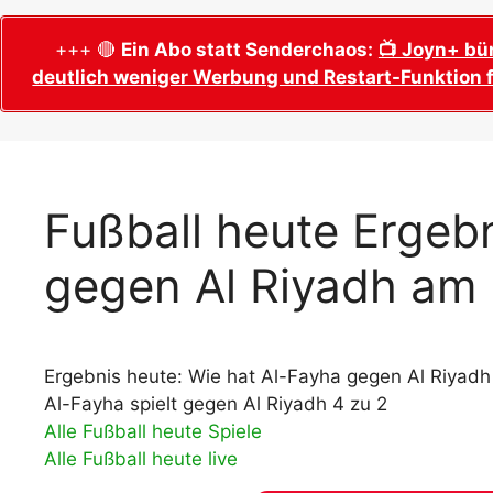
WM 2026 Sech
Termine, Ans
Wer wird Fußball-Weltmeister 2026?
+++ 🔴
Ein Abo statt Senderchaos:
📺 Joyn+ bü
deutlich weniger Werbung und Restart-Funktion f
WM 2026 Acht
Alle WM 2026 Trainer
Termine, Ans
Panini WM 2026 Sticker
WM 2026 Vier
Spielorte, T
Panini WM 2026 Stickerkollektion
WM 2026 Halb
Alle Fußball Weltmeister
Fußball heute Ergebn
Anstoßzeiten
Adidas Trionda: offizielle WM 2026
gegen Al Riyadh am
WM 2026 Spie
Spielball
Spielort Mia
Alle Nationalspieler der FIFA Fußball WM
WM 2026 Fina
2026
Weltmeister, 
Ergebnis heute: Wie hat Al-Fayha gegen Al Riyadh
WM 2026 Qualifikation in Europa: Tabelle
Fußball WM 
& Spielplan
Al-Fayha spielt gegen Al Riyadh 4 zu 2
Ausfüllen &
Alle Fußball heute Spiele
Alle Fußball heute live
Fußball WM 20
PDF zum Dow