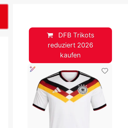
B
plan &
lplan &
DFB Trikots
reduziert 2026
lplan &
kaufen
 & Tabelle
 & Tabelle
 & Tabelle
 & Tabelle