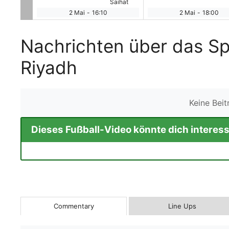
Saihat
2 Mai
-
16:10
2 Mai
-
18:00
Nachrichten über das Sp
Riyadh
Keine Bei
Dieses Fußball-Video könnte dich interess
Commentary
Line Ups