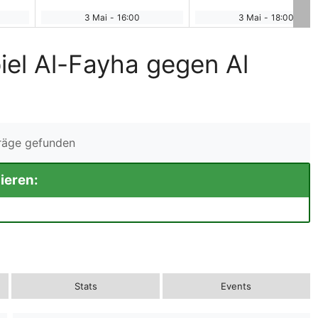
3 Mai
-
16:00
3 Mai
-
18:00
iel Al-Fayha gegen Al
träge gefunden
ieren:
Stats
Events