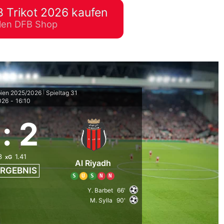
 Trikot 2026 kaufen
lplan Excel – kostenlos
ellen DFB Shop
 automatisch ausfüllen
bien 2025/2026
Spieltag 31
|
026
-
16:10
:
2
3
1.41
xG
Al Riyadh
RGEBNIS
S
U
S
N
N
Y. Barbet
66'
M. Sylla
90'