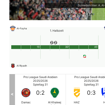
Schiedsrichter: A. A
Al-Fayha
1. Halbzeit
15'
30'
45'
Al Riyadh
abien
Pro League Saudi Arabien
Pro League Saudi Arab
2025/2026
2025/2026
Spieltag 31
Spieltag 31
0
:
2
0
:
3
<
NEOM
Damac
Al Khaleej
HAZ
H