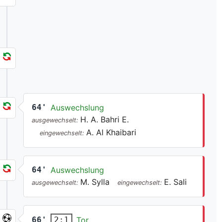
64'
Auswechslung
H. A. Bahri E.
ausgewechselt:
A. Al Khaibari
eingewechselt:
64'
Auswechslung
M. Sylla
E. Sali
ausgewechselt:
eingewechselt:
66'
Tor
2:1