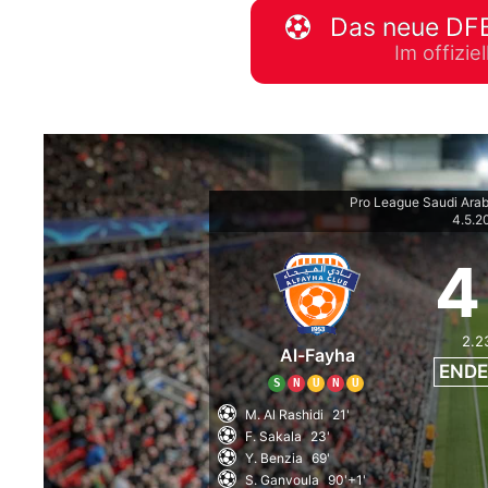
Das neue DFB
WM 2026 Spie
Im offizi
downloaden &
Pro League Saudi Ara
4.5.2
4
2.2
Al-Fayha
ENDE
S
N
U
N
U
M. Al Rashidi
21'
F. Sakala
23'
Y. Benzia
69'
S. Ganvoula
90'+1'