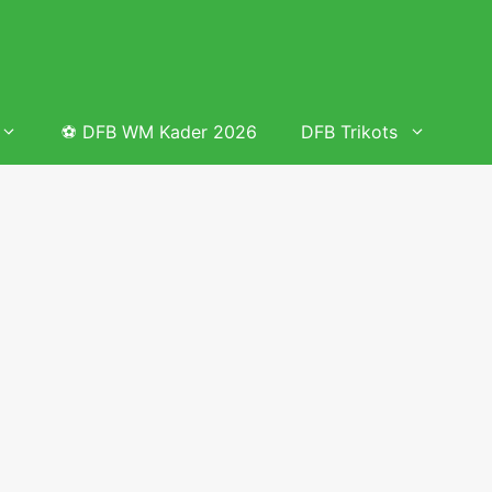
⚽ DFB WM Kader 2026
DFB Trikots
 & Tabelle
Frauenfußball heute
Deutschland Frauen Fußball Nationalmannschaft
 & Tabelle
Deutschland Frauen Länderspiele 2026 – DFB Spielplan
2026
lplan &
Deutschland Frauen Länderspiele 2025 – DFB Spielplan
2025
lplan &
Deutsche Frauen Nationalmannschaft DFB Kader 2025 &
Erfolge
elplan &