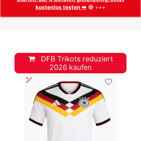
kostenlos testen ➡️
🔴 +++
DFB Trikots reduziert
2026 kaufen