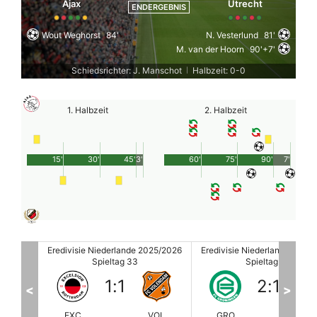
Ajax
Utrecht
ENDERGEBNIS
Wout Weghorst
84'
N. Vesterlund
81'
M. van der Hoorn
90'+7'
Schiedsrichter: J. Manschot
Halbzeit: 0-0
|
1. Halbzeit
2. Halbzeit
15'
30'
45'
3'
60'
75'
90'
7'
25/2026
Eredivisie Niederlande 2025/2026
Eredivisie Niederlande 2025
Spieltag 33
Spieltag 33
2
:
1
3
:
2
<
>
VOL
GRO
NIJ
SIT
ZW