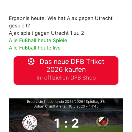
Ergebnis heute: Wie hat Ajax gegen Utrecht
gespielt?
Ajax spielt gegen Utrecht 1 zu 2
Alle Fußball heute Spiele
Alle Fußball heute live
Das neue DFB Trikot
2026 kaufen
Im offiziellen DFB Shop
Eredivisie Niederlande 2025/2026
Spieltag 33
|
Johan Cruijff Arena
10.5.2026
-
14:45
|
1
:
2