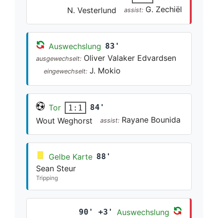
G. Zechiël
N. Vesterlund
assist:
Auswechslung
83'
Oliver Valaker Edvardsen
ausgewechselt:
J. Mokio
eingewechselt:
Tor
84'
1:1
Rayane Bounida
Wout Weghorst
assist:
Gelbe Karte
88'
Sean Steur
Tripping
90' +3'
Auswechslung