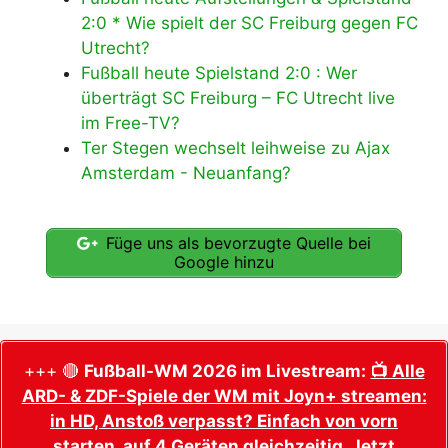
2:0 * Wie spielt der SC Freiburg gegen FC
Utrecht?
Fußball heute Spielstand 2:0 : Wer
überträgt SC Freiburg – FC Utrecht live
im Free-TV?
Ter Stegen wechselt leihweise zu Ajax
Amsterdam - Neuanfang?
Füge uns als bevorzugte Quelle bei
Google hinzu
+++ 🔴
Fußball-WM 2026 im Livestream:
📺 Alle
ARD- & ZDF-Spiele der WM mit Joyn+ streamen:
in HD, Anstoß verpasst? Einfach von vorn
starten, auf 4 Geräten gleichzeitig. Jetzt