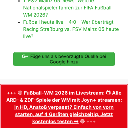
1. FSV Mainz 05 News: Welche
Nationalspieler fahren zur FIFA Fußball
WM 2026?
Fußball heute live - 4:0 - Wer überträgt
Racing Straßburg vs. FSV Mainz 05 heute
live?
Füge uns als bevorzugte Quelle bei
Google hinzu
+++ 🔴
Fußball-WM 2026 im Livestream:
📺 Alle
ARD- & ZDF-Spiele der WM mit Joyn+ streamen:
in HD, Anstoß verpasst? Einfach von vorn
starten, auf 4 Geräten gleichzeitig. Jetzt
kostenlos testen ➡️
🔴 +++