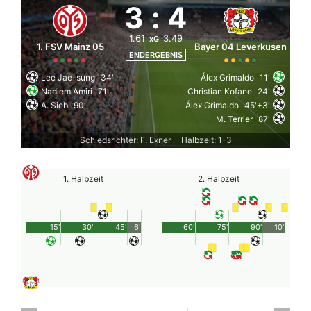
3
:
4
1.61
3.49
xG
1. FSV Mainz 05
Bayer 04 Leverkusen
ENDERGEBNIS
Lee Jae-sung
34'
Álex Grimaldo
11'
Nadiem Amiri
71'
Christian Kofane
24'
A. Sieb
90'
Álex Grimaldo
45'+3'
M. Terrier
87'
Schiedsrichter: F. Exner
Halbzeit: 1-3
|
1. Halbzeit
2. Halbzeit
15'
30'
45'
6'
60'
75'
90'
10'