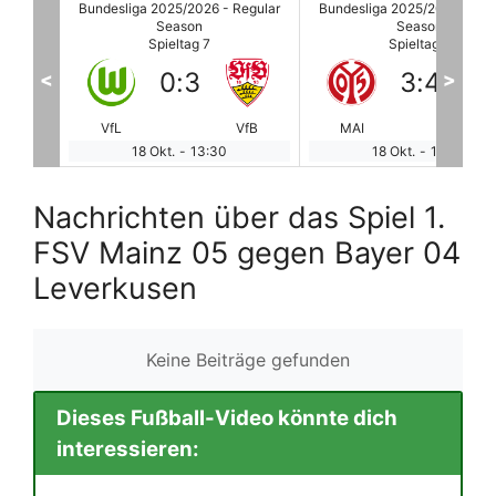
egular
Bundesliga 2025/2026 - Regular
Bundesliga 2025/2026 - Reg
Season
Season
Spieltag 7
Spieltag 7
3
:
4
2
:
1
<
>
VfB
MAI
BAY
RBL
HS
18 Okt.
-
13:30
18 Okt.
-
13:30
Nachrichten über das Spiel 1.
FSV Mainz 05 gegen Bayer 04
Leverkusen
Keine Beiträge gefunden
Dieses Fußball-Video könnte dich
interessieren: