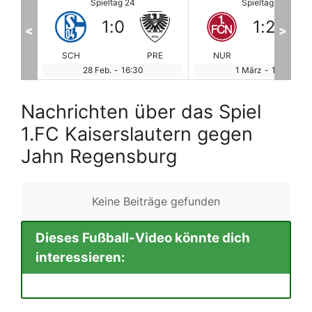
Spieltag 24
Spieltag 24
1
:
2
3
:
0
<
>
PRE
NUR
HAN
FCK
RE
1 März
-
11:00
1 März
-
11:00
Nachrichten über das Spiel
1.FC Kaiserslautern gegen
Jahn Regensburg
Keine Beiträge gefunden
Dieses Fußball-Video könnte dich
interessieren: