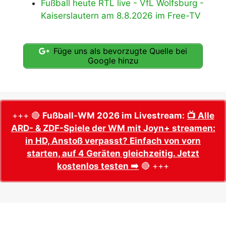
Fußball heute RTL live - VfL Wolfsburg -
Kaiserslautern am 8.8.2026 im Free-TV
Füge uns als bevorzugte Quelle bei
Google hinzu
+++ 🔴
Fußball-WM 2026 im Livestream:
📺 Alle
ARD- & ZDF-Spiele der WM mit Joyn+ streamen:
in HD, Anstoß verpasst? Einfach von vorn
starten, auf 4 Geräten gleichzeitig. Jetzt
kostenlos testen ➡️
🔴 +++