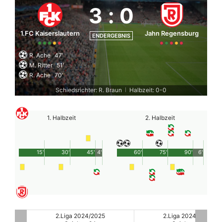
3
:
0
1.FC Kaiserslautern
Jahn Regensburg
ENDERGEBNIS
R. Ache
47'
M. Ritter
51'
R. Ache
70'
Schiedsrichter: R. Braun
Halbzeit: 0-0
|
1. Halbzeit
2. Halbzeit
15'
30'
45'
4'
60'
75'
90'
6'
2.Liga 2024/2025
2.Liga 2024/2025