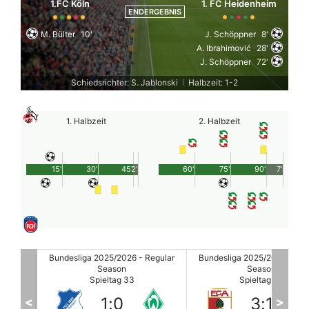
1.FC Köln
1. FC Heidenheim
ENDERGEBNIS
M. Bülter
10'
J. Schöppner
8'
A. Ibrahimović
28'
J. Schöppner
72'
Schiedsrichter: S. Jablonski
Halbzeit: 1-2
|
1. Halbzeit
2. Halbzeit
15'
30'
45'
2'
60'
75'
90'
7'
egular
Bundesliga 2025/2026 - Regular
Bundesliga 2025/2026 - Reg
Season
Season
Spieltag 33
Spieltag 33
3
:
1
3
:
1
<
>