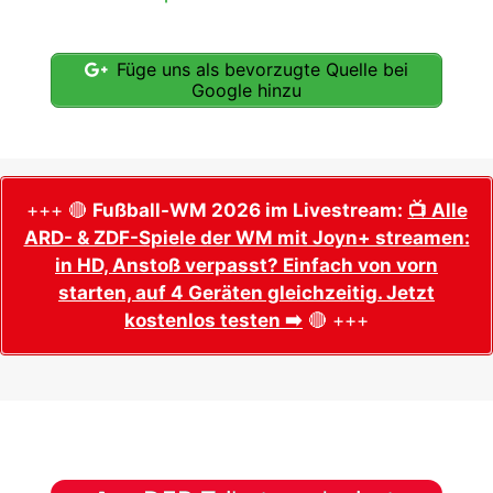
Füge uns als bevorzugte Quelle bei
Google hinzu
+++ 🔴
Fußball-WM 2026 im Livestream:
📺 Alle
ARD- & ZDF-Spiele der WM mit Joyn+ streamen:
in HD, Anstoß verpasst? Einfach von vorn
starten, auf 4 Geräten gleichzeitig. Jetzt
kostenlos testen ➡️
🔴 +++