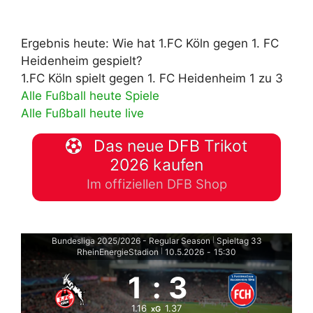
Ergebnis heute: Wie hat 1.FC Köln gegen 1. FC
Heidenheim gespielt?
1.FC Köln spielt gegen 1. FC Heidenheim 1 zu 3
Alle Fußball heute Spiele
Alle Fußball heute live
Das neue DFB Trikot
2026 kaufen
Im offiziellen DFB Shop
Bundesliga 2025/2026 - Regular Season
Spieltag 33
|
RheinEnergieStadion
10.5.2026
-
15:30
|
1
:
3
1.16
1.37
xG