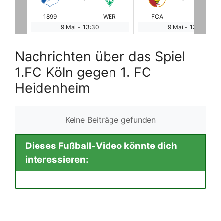
WER
FCA
BOR
VfB
BA
9 Mai
-
13:30
9 Mai
-
13:30
Nachrichten über das Spiel
1.FC Köln gegen 1. FC
Heidenheim
Keine Beiträge gefunden
Dieses Fußball-Video könnte dich
interessieren: