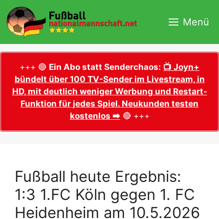
Zum
Inhalt
Menü
springen
+++ 🔴
Ein Abo statt Senderchaos:
📺 Joyn+
bündelt über 100 TV-Sender im Livestream, in
HD, mit deutlich weniger Werbung und Restart-
Funktion für jedes Spiel. Neukunden testen
kostenlos ➡️
🔴 +++
Fußball heute Ergebnis:
1:3 1.FC Köln gegen 1. FC
Heidenheim am 10.5.2026