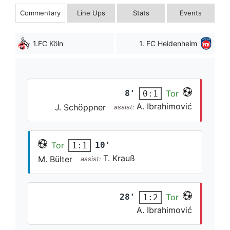
Commentary
Line Ups
Stats
Events
1.FC Köln
1. FC Heidenheim
8'
Tor
0:1
A. Ibrahimović
J. Schöppner
assist:
Tor
10'
1:1
T. Krauß
M. Bülter
assist:
28'
Tor
1:2
A. Ibrahimović