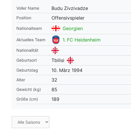
Budu Zivzivadze
Voller Name
WM 2026 Spie
downloaden &
Offensivspieler
Position
Georgien
Nationalteam
1. FC Heidenheim
Aktuelles Team
Nationalität
Tbilisi
Geburtsort
10. März 1994
Geburtstag
32
Alter
85
Gewicht (kg)
189
Größe (cm)