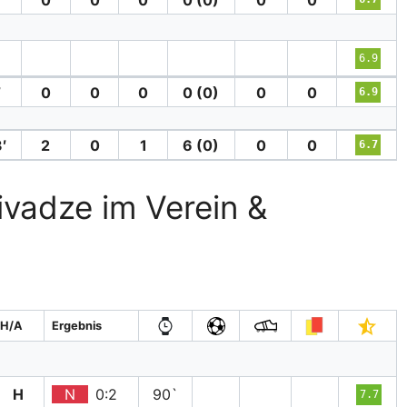
′
6.9
′
0
0
0
0 (0)
0
0
6.9
′
2
0
1
6 (0)
0
0
6.7
zivadze im Verein &
H/A
Ergebnis
H
N
0:2
90`
7.7