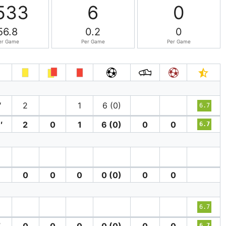
533
6
0
56.8
0.2
0
er Game
Per Game
Per Game
′
2
1
6 (0)
6.7
′
2
0
1
6 (0)
0
0
6.7
0
0
0
0 (0)
0
0
′
6.7
′
0
0
0
0 (0)
0
0
6.7