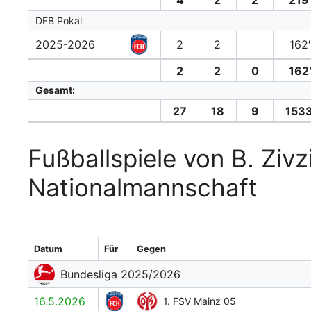
DFB Pokal
2025-2026
2
2
162
2
2
0
162
Gesamt:
27
18
9
1533
Fußballspiele von B. Ziv
Nationalmannschaft
Datum
Für
Gegen
Bundesliga 2025/2026
16.5.2026
1. FSV Mainz 05