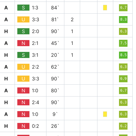
A
S
1:3
84`
6.7
A
U
3:3
81`
2
8.3
H
S
2:0
90`
1
6.3
A
N
2:1
45`
1
7.5
H
S
3:1
20`
1
8.5
A
U
2:2
62`
6.3
H
U
3:3
90`
6.9
A
N
1:0
80`
6.7
H
N
2:4
90`
6.3
A
N
1:0
9`
6.3
H
N
0:2
26`
6.2