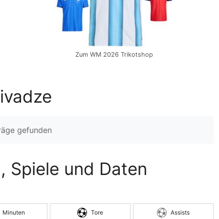
Zum WM 2026 Trikotshop
zivadze
träge gefunden
n, Spiele und Daten
Minuten
Tore
Assists