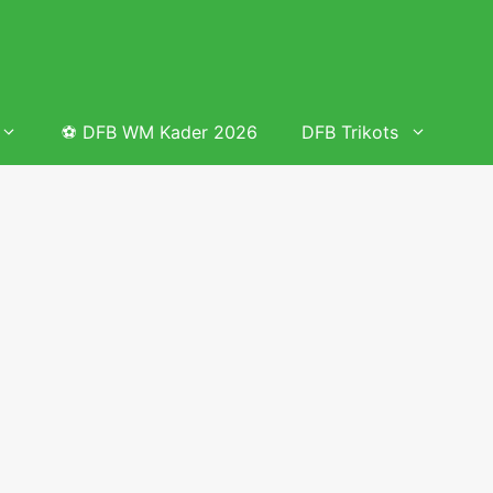
⚽ DFB WM Kader 2026
DFB Trikots
 & Tabelle
Frauenfußball heute
Deutschland Frauen Fußball Nationalmannschaft
 & Tabelle
Deutschland Frauen Länderspiele 2026 – DFB Spielplan
2026
lplan &
Deutschland Frauen Länderspiele 2025 – DFB Spielplan
2025
lplan &
Deutsche Frauen Nationalmannschaft DFB Kader 2025 &
Erfolge
elplan &