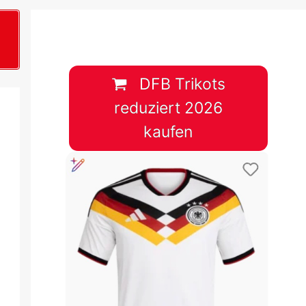
B
plan &
lplan &
DFB Trikots
reduziert 2026
lplan &
kaufen
 & Tabelle
 & Tabelle
 & Tabelle
 & Tabelle