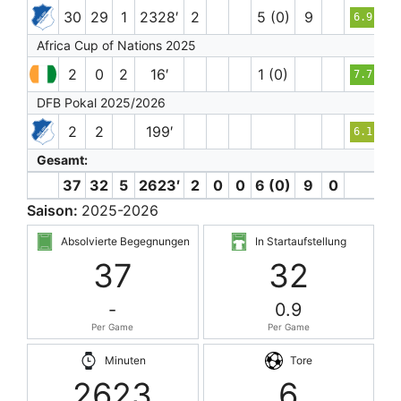
30
29
1
2328′
2
5 (0)
9
6.9
Africa Cup of Nations 2025
2
0
2
16′
1 (0)
7.7
DFB Pokal 2025/2026
2
2
199′
6.1
Gesamt:
37
32
5
2623′
2
0
0
6 (0)
9
0
Saison:
2025-2026
Absolvierte Begegnungen
In Startaufstellung
37
32
-
0.9
Per Game
Per Game
Minuten
Tore
2623
6