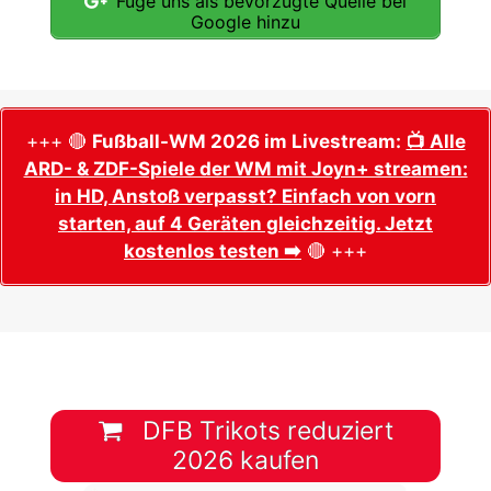
Füge uns als bevorzugte Quelle bei
Google hinzu
+++ 🔴
Fußball-WM 2026 im Livestream:
📺 Alle
ARD- & ZDF-Spiele der WM mit Joyn+ streamen:
in HD, Anstoß verpasst? Einfach von vorn
starten, auf 4 Geräten gleichzeitig. Jetzt
kostenlos testen ➡️
🔴 +++
DFB Trikots reduziert
2026 kaufen