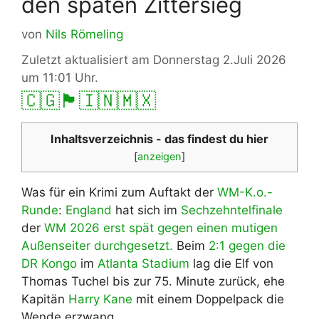
den späten Zittersieg
von
Nils Römeling
Zuletzt aktualisiert am Donnerstag 2.Juli 2026
um 11:01 Uhr.
🇨🇬
🏴󠁧󠁢󠁥󠁮󠁧󠁿
🇮🇳
🇲🇽
Inhaltsverzeichnis - das findest du hier
[
anzeigen
]
Was für ein Krimi zum Auftakt der
WM-K.o.-
Runde
:
England
hat sich im
Sechzehntelfinale
der
WM 2026
erst spät gegen einen mutigen
Außenseiter durchgesetzt.
Beim
2:1 gegen die
DR Kongo
im
Atlanta Stadium
lag die Elf von
Thomas Tuchel bis zur 75. Minute zurück, ehe
Kapitän
Harry Kane
mit einem Doppelpack die
Wende erzwang.