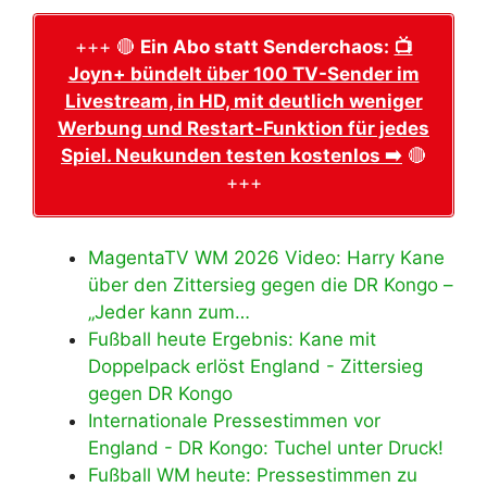
+++ 🔴
Ein Abo statt Senderchaos:
📺
Joyn+ bündelt über 100 TV-Sender im
Livestream, in HD, mit deutlich weniger
Werbung und Restart-Funktion für jedes
Spiel. Neukunden testen kostenlos ➡️
🔴
+++
MagentaTV WM 2026 Video: Harry Kane
über den Zittersieg gegen die DR Kongo –
„Jeder kann zum…
Fußball heute Ergebnis: Kane mit
Doppelpack erlöst England - Zittersieg
gegen DR Kongo
Internationale Pressestimmen vor
England - DR Kongo: Tuchel unter Druck!
Fußball WM heute: Pressestimmen zu