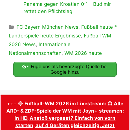
Panama gegen Kroatien 0:1 - Budimir
rettet den Pflichtsieg
Kategorien
FC Bayern München News
,
Fußball heute *
Länderspiele heute Ergebnisse
,
Fußball WM
2026 News
,
Internationale
Nationalmannschaften
,
WM 2026 heute
Füge uns als bevorzugte Quelle bei
Google hinzu
+++ 🔴
Fußball-WM 2026 im Livestream:
📺 Alle
ARD- & ZDF-Spiele der WM mit Joyn+ streamen:
in HD, Anstoß verpasst? Einfach von vorn
starten, auf 4 Geräten gleichzeitig. Jetzt