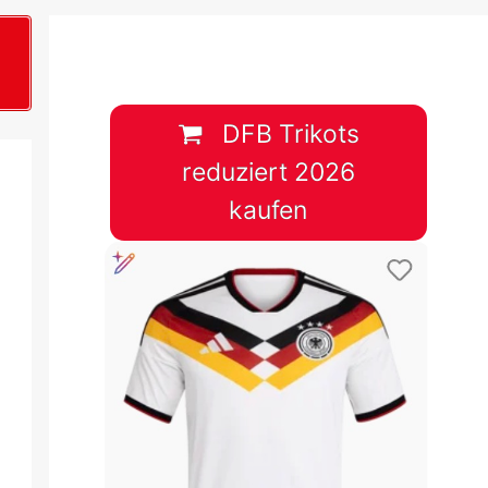
B
plan &
lplan &
DFB Trikots
reduziert 2026
lplan &
kaufen
 & Tabelle
 & Tabelle
 & Tabelle
 & Tabelle