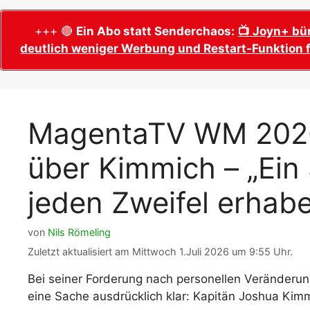
WM 2026 Sech
Termine, Ans
Wer wird Fußball-Weltmeister 2026?
+++ 🔴
Ein Abo statt Senderchaos:
📺 Joyn+ bü
deutlich weniger Werbung und Restart-Funktion f
WM 2026 Acht
Alle WM 2026 Trainer
Termine, Ans
Panini WM 2026 Sticker
WM 2026 Vier
Spielorte, T
Panini WM 2026 Stickerkollektion
MagentaTV WM 2026
WM 2026 Halb
Alle Fußball Weltmeister
Anstoßzeiten
über Kimmich – „Ein 
Adidas Trionda: offizielle WM 2026
WM 2026 Spie
Spielball
Spielort Mia
jeden Zweifel erhabe
Alle Nationalspieler der FIFA Fußball WM
WM 2026 Fina
2026
Weltmeister, 
von
Nils Römeling
WM 2026 Qualifikation in Europa: Tabelle
Fußball WM 
& Spielplan
Zuletzt aktualisiert am Mittwoch 1.Juli 2026 um 9:55 Uhr.
Ausfüllen &
Bei seiner Forderung nach personellen Veränder
Fußball WM 20
eine Sache ausdrücklich klar: Kapitän Joshua Kimm
PDF zum Dow