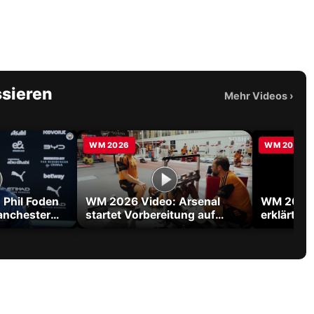
ssieren
Mehr Videos
›
WM 2026
WM 2026
Phil Foden
WM 2026 Video: Arsenal
WM 2026 
anchester
startet Vorbereitung auf
erklärt W
Titelverteidigung in der
Tribut an
Premier League