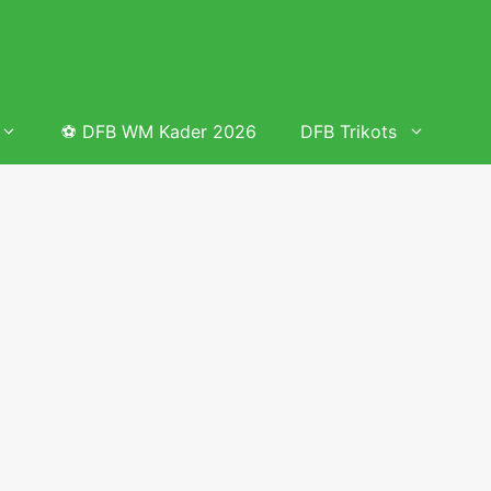
⚽ DFB WM Kader 2026
DFB Trikots
 & Tabelle
Frauenfußball heute
Deutschland Frauen Fußball Nationalmannschaft
 & Tabelle
Deutschland Frauen Länderspiele 2026 – DFB Spielplan
2026
lplan &
Deutschland Frauen Länderspiele 2025 – DFB Spielplan
2025
lplan &
Deutsche Frauen Nationalmannschaft DFB Kader 2025 &
Erfolge
elplan &