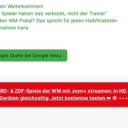
 am Weiterkommen!
ieler haben das verbockt, nicht der Trainer“
en WM-Pokal? Das spricht für jeden Halbfinalisten
ilnahme Irans
gte Quelle bei Google hinzu
ARD- & ZDF-Spiele der WM mit Joyn+ streamen: in HD,
Geräten gleichzeitig. Jetzt kostenlos testen ➡️
🔴 ++