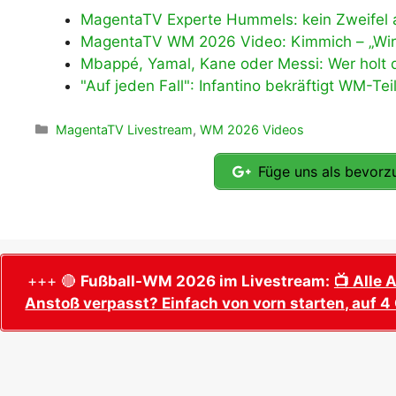
MagentaTV Experte Hummels: kein Zweifel
MagentaTV WM 2026 Video: Kimmich – „Wir Sp
Mbappé, Yamal, Kane oder Messi: Wer holt d
"Auf jeden Fall": Infantino bekräftigt WM-Te
Kategorien
MagentaTV Livestream
,
WM 2026 Videos
Füge uns als bevorzu
+++ 🔴
Fußball-WM 2026 im Livestream:
📺 Alle 
Anstoß verpasst? Einfach von vorn starten, auf 4 