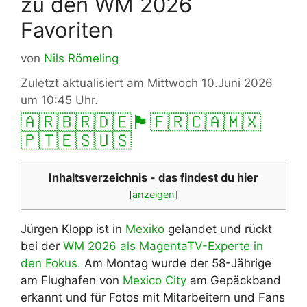
zu den WM 2026
Favoriten
von
Nils Römeling
Zuletzt aktualisiert am Mittwoch 10.Juni 2026
um 10:45 Uhr.
🇦🇷
🇧🇷
🇩🇪
🏴󠁧󠁢󠁥󠁮󠁧󠁿
🇫🇷
🇨🇦
🇲🇽
🇵🇹
🇪🇸
🇺🇸
Inhaltsverzeichnis - das findest du hier
[
anzeigen
]
Jürgen Klopp ist in
Mexiko
gelandet und rückt
bei der
WM 2026 als MagentaTV-Experte in
den Fokus.
Am Montag wurde der 58-Jährige
am Flughafen von
Mexico City
am Gepäckband
erkannt und für Fotos mit Mitarbeitern und Fans