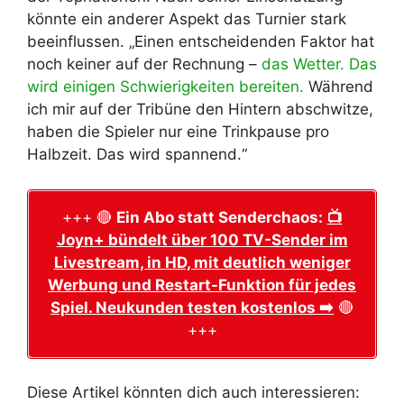
könnte ein anderer Aspekt das Turnier stark
beeinflussen. „Einen entscheidenden Faktor hat
noch keiner auf der Rechnung –
das Wetter. Das
wird einigen Schwierigkeiten bereiten.
Während
ich mir auf der Tribüne den Hintern abschwitze,
haben die Spieler nur eine Trinkpause pro
Halbzeit. Das wird spannend.“
+++ 🔴
Ein Abo statt Senderchaos:
📺
Joyn+ bündelt über 100 TV-Sender im
Livestream, in HD, mit deutlich weniger
Werbung und Restart-Funktion für jedes
Spiel. Neukunden testen kostenlos ➡️
🔴
+++
Diese Artikel könnten dich auch interessieren: