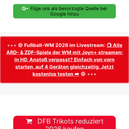
Füge uns als bevorzugte Quelle bei
Google hinzu
+++ 🔴
Fußball-WM 2026 im Livestream:
📺 Alle
ARD- & ZDF-Spiele der WM mit Joyn+ streamen:
in HD, Anstoß verpasst? Einfach von vorn
starten, auf 4 Geräten gleichzeitig. Jetzt
kostenlos testen ➡️
🔴 +++
DFB Trikots reduziert