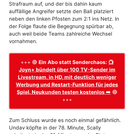
Strafraum auf, und der bis dahin kaum
auffällige Angreifer setzte den Ball platziert
neben den linken Pfosten zum 2:1 ins Netz. In
der Folge flaute die Begegnung spürbar ab,
auch weil beide Teams zahlreiche Wechsel
vornahmen.
+++ 🔴
Ein Abo statt Senderchaos:
📺
Joyn+ bündelt über 100 TV-Sender im
Livestream, in HD, mit deutlich weniger
Werbung und Restart-Funktion für jedes
Spiel. Neukunden testen kostenlos ➡️
🔴
+++
Zum Schluss wurde es noch einmal gefährlich.
Undav köpfte in der 78. Minute, Scally