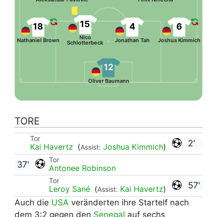
15
18
4
6
Nico
Nathaniel Brown
Jonathan Tah
Joshua Kimmich
Schlotterbeck
12
Oliver Baumann
TORE
Tor
2'
Kai Havertz
(
Joshua Kimmich
)
Assist:
Tor
37'
Antonee Robinson
Tor
57'
Leroy Sané
(
Kai Havertz
)
Assist:
Auch die
USA
veränderten ihre Startelf nach
dem 3:2 gegen den
Senegal
auf sechs