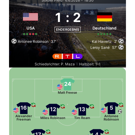
Soldier Field
6.6.2026
-
18:30
1
:
2
USA
Deutschland
ENDERGEBNIS
Antonee Robinson
37'
Kai Havertz
2'
Leroy Sané
57'
Schiedsrichter: P. Maza
Halbzeit: 1-1
|
24
Matt Freese
16
5
12
13
Alexander
Antonee
Miles Robinson
Tim Ream
Freeman
Robinson
17
4