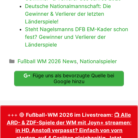
Deutsche Nationalmannschaft: Die
Gewinner & Verlierer der letzten
Länderspiele!
Steht Nagelsmanns DFB EM-Kader schon
fest? Gewinner und Verlierer der
Länderspiele
Kategorien
Fußball WM 2026 News
,
Nationalspieler
Füge uns als bevorzugte Quelle bei
Google hinzu
+++ 🔴
Fußball-WM 2026 im Livestream:
📺 Alle
ARD- & ZDF-Spiele der WM mit Joyn+ streamen:
in HD, Anstoß verpasst? Einfach von vorn
starten, auf 4 Geräten gleichzeitig. Jetzt