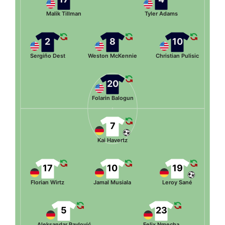
Malik Tillman
Tyler Adams
2
8
10
Sergiño Dest
Weston McKennie
Christian Pulisic
20
Folarin Balogun
7
Kai Havertz
17
10
19
Florian Wirtz
Jamal Musiala
Leroy Sané
5
23
Aleksandar Pavlović
Felix Nmecha