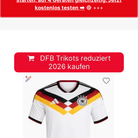
kostenlos testen ➡️
🔴 +++
DFB Trikots reduziert
2026 kaufen