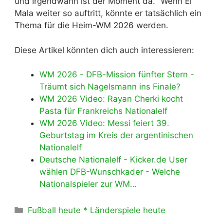
und irgendwann ist der Moment da.“ Wenn El
Mala weiter so auftritt, könnte er tatsächlich ein
Thema für die Heim-WM 2026 werden.
Diese Artikel könnten dich auch interessieren:
WM 2026 - DFB-Mission fünfter Stern -
Träumt sich Nagelsmann ins Finale?
WM 2026 Video: Rayan Cherki kocht
Pasta für Frankreichs Nationalelf
WM 2026 Video: Messi feiert 39.
Geburtstag im Kreis der argentinischen
Nationalelf
Deutsche Nationalelf - Kicker.de User
wählen DFB-Wunschkader - Welche
Nationalspieler zur WM…
Kategorien
Fußball heute * Länderspiele heute