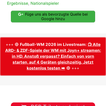
Ergebnisse
,
Nationalspieler
Füge uns als bevorzugte Quelle bei
Google hinzu
+++ 🔴
Fußball-WM 2026 im Livestream:
📺 Alle
ARD- & ZDF-Spiele der WM mit Joyn+ streamen:
in HD, Anstoß verpasst? Einfach von vorn
starten, auf 4 Geräten gleichzeitig. Jetzt
kostenlos testen ➡️
🔴 +++