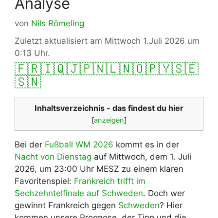
Analyse
von
Nils Römeling
Zuletzt aktualisiert am Mittwoch 1.Juli 2026 um
0:13 Uhr.
🇫🇷
🇮🇶
🇯🇵
🇳🇱
🇳🇴
🇵🇾
🇸🇪
🇸🇳
Inhaltsverzeichnis - das findest du hier
[
anzeigen
]
Bei der
Fußball WM 2026
kommt es in der
Nacht von Dienstag
auf Mittwoch, dem 1. Juli
2026, um 23:00 Uhr MESZ zu einem klaren
Favoritenspiel:
Frankreich trifft im
Sechzehntelfinale auf Schweden
. Doch wer
gewinnt Frankreich gegen
Schweden
? Hier
kommen unsere Prognose, der Tipp und die