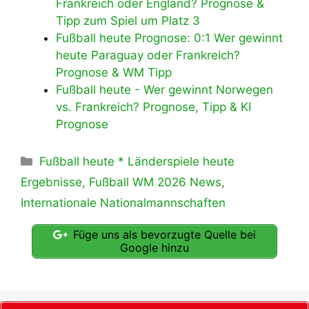
Frankreich oder England? Prognose &
Tipp zum Spiel um Platz 3
Fußball heute Prognose: 0:1 Wer gewinnt
heute Paraguay oder Frankreich?
Prognose & WM Tipp
Fußball heute - Wer gewinnt Norwegen
vs. Frankreich? Prognose, Tipp & KI
Prognose
Kategorien
Fußball heute * Länderspiele heute
Ergebnisse
,
Fußball WM 2026 News
,
Internationale Nationalmannschaften
Füge uns als bevorzugte Quelle bei
Google hinzu