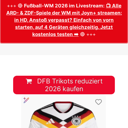
+++ 🔴
Fußball-WM 2026 im Livestream:
📺 Alle
ARD- & ZDF-Spiele der WM mit Joyn+ streamen:
in HD, Anstoß verpasst? Einfach von vorn
starten, auf 4 Geräten gleichzeitig. Jetzt
kostenlos testen ➡️
🔴 +++
DFB Trikots reduziert
2026 kaufen