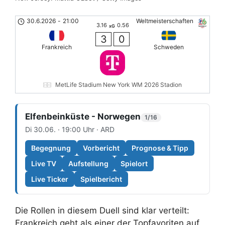
30.6.2026
-
21:00
Weltmeisterschaften
3.16
0.56
xG
3
0
Frankreich
Schweden
MetLife Stadium New York WM 2026 Stadion
Elfenbeinküste - Norwegen
1/16
Di 30.06. · 19:00 Uhr · ARD
Begegnung
Vorbericht
Prognose & Tipp
Live TV
Aufstellung
Spielort
Live Ticker
Spielbericht
Die Rollen in diesem Duell sind klar verteilt:
Frankreich geht als einer der Topfavoriten auf