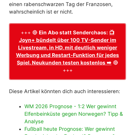
einen rabenschwarzen Tag der Franzosen,
wahrscheinlich ist er nicht.
+++ 🔴
Ein Abo statt Senderchaos:
📺
Joyn+ bündelt über 100 TV-Sender im
Livestream, in HD, mit deutlich weniger
Werbung und Restart-Funktion für jedes
Spiel. Neukunden testen kostenlos ➡️
🔴
+++
Diese Artikel könnten dich auch interessieren:
WM 2026 Prognose - 1:2 Wer gewinnt
Elfenbeinküste gegen Norwegen? Tipp &
Analyse
Fußball heute Prognose: Wer gewinnt