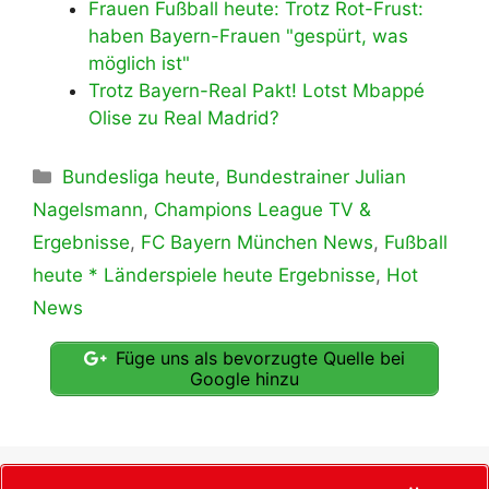
Frauen Fußball heute: Trotz Rot-Frust:
haben Bayern-Frauen "gespürt, was
möglich ist"
Trotz Bayern-Real Pakt! Lotst Mbappé
Olise zu Real Madrid?
Kategorien
Bundesliga heute
,
Bundestrainer Julian
Nagelsmann
,
Champions League TV &
Ergebnisse
,
FC Bayern München News
,
Fußball
heute * Länderspiele heute Ergebnisse
,
Hot
News
Füge uns als bevorzugte Quelle bei
Google hinzu