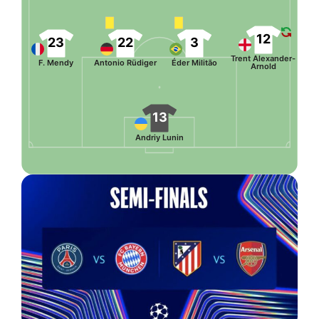
12
23
22
3
Trent Alexander-
F. Mendy
Antonio Rüdiger
Éder Militão
Arnold
13
Andriy Lunin