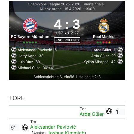
Champions League 2025-2026 - Viertelfinale
|
Allianz Arena
15.4.2026
-
19:00
|
4
:
3
1.97
2.27
xG
FC Bayern München
Real Madrid
ENDERGEBNIS
Aleksandar Pavlović
6'
Arda Güler
1'
Harry Kane
38'
Arda Güler
29'
Luis Díaz
89'
Kylian Mbappé
42'
Michael Olise
90'+4'
Schiedsrichter: S. Vinčić
Halbzeit: 2-3
|
TORE
Tor
1'
Arda Güler
Tor
Aleksandar Pavlović
6'
(
:
Joshua Kimmich
)
Assist