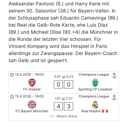
Aleksandar Pavlovic (6.) und Harry Kane mit
seinem 50. Saisontor (38.) für Bayern trafen. In
der Schlussphase sah Eduardo Camavinga (86.)
bei Real die Gelb-Rote Karte, ehe Luis Díaz
(89.) und Michael Olise (90.+4) die Münchner in
die Runde der letzten Vier schossen. Für
Vincent Kompany wird das Hinspiel in Paris
allerdings zur Zwangspause: Der Bayern-Coach
sah Gelb und ist gesperrt.
15.4.2026
-
19:00
Champions League
0.67
0.23
xG
0
0
FC Arsenal
Sporting CP Lissabon
15.4.2026
-
19:00
Champions League
1.97
2.27
xG
4
3
FC Bayern München
Real Madrid
Allianz Arena