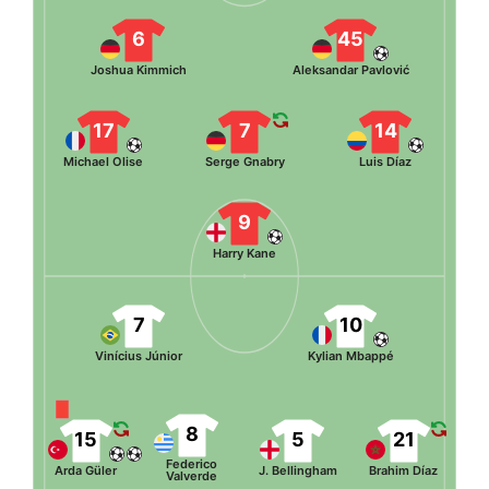
6
45
Joshua Kimmich
Aleksandar Pavlović
17
7
14
Michael Olise
Serge Gnabry
Luis Díaz
9
Harry Kane
7
10
Vinícius Júnior
Kylian Mbappé
8
15
5
21
Federico
Arda Güler
J. Bellingham
Brahim Díaz
Valverde