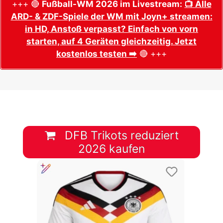
+++ 🔴
Fußball-WM 2026 im Livestream:
📺 Alle
ARD- & ZDF-Spiele der WM mit Joyn+ streamen:
in HD, Anstoß verpasst? Einfach von vorn
starten, auf 4 Geräten gleichzeitig. Jetzt
kostenlos testen ➡️
🔴 +++
DFB Trikots reduziert
2026 kaufen