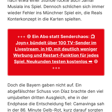
nach etwa einer Stunde rückte auch Jamal
Musiala ins Spiel. Dennoch schlichen sich immer
wieder Fehler ins Münchner Spiel ein, die Reals
Konterkonzept in die Karten spielten.
+++ 🔴
Ein Abo statt Senderchaos:
📺
Joyn+ bündelt über 100 TV-Sender im
Livestream, in HD, mit deutlich weniger
Werbung und Restart-Funktion für jedes
Spiel. Neukunden testen kostenlos ➡️
🔴
+++
Doch die Bayern gaben nicht auf. Ein
abgefälschter Schuss von Díaz brachte den viel
umjubelten dritten Ausgleich, ehe in der
Endphase die Entscheidung fiel: Camavinga sah
in der 86. Minute Gelb-Rot, kurz darauf sorgten