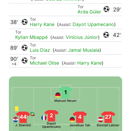
Tor
29'
Arda Güler
Tor
38'
Harry Kane
(
:
Dayot Upamecano
)
Assist
Tor
42'
Kylian Mbappé
(
Vinícius Júnior
)
Assist:
Tor
89'
Luis Díaz
(
:
Jamal Musiala
)
Assist
Tor
90'
Michael Olise
(
:
Harry Kane
)
Assist
+4
1
Manuel Neuer
2
44
4
27
Dayot
J. Stanišić
Jonathan Tah
Konrad Laimer
Upamecano