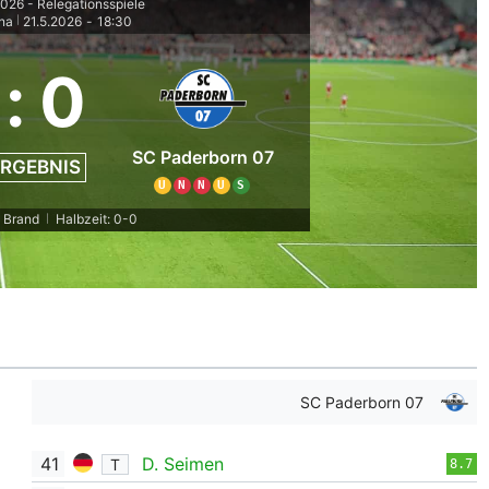
026 - Relegationsspiele
na
21.5.2026
-
18:30
|
:
0
SC Paderborn 07
RGEBNIS
U
N
N
U
S
. Brand
Halbzeit: 0-0
|
SC Paderborn 07
41
D. Seimen
T
8.7