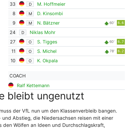
33
M. Hoffmeier
D
8
D. Kinsombi
M
9
N. Bätzner
M
60'
6.6
24
Niklas Mohr
D
27
S. Tigges
O
60'
6.7
11
S. Michel
O
78'
6.2
10
K. Okpala
O
COACH
Ralf Kettemann
 bleibt ungenutzt
t, muss der VfL nun um den Klassenverbleib bangen.
 und Abstieg, die Niedersachsen reisen mit einer
s den Wölfen an Ideen und Durchschlagskraft,