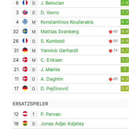
6
J. Belocian
D
7.9
3
D. Vavro
D
7.7
4
Konstantinos Koulierakis
M
8.3
32
Mattias Svanberg
M
65'
6.9
26
S. Kumbedi
D
85'
6.9
31
Yannick Gerhardt
M
74'
6.7
24
C. Eriksen
M
7.2
21
J. Mæhle
D
7
11
A. Daghim
O
65'
6.3
17
D. Pejčinović
O
5.9
ERSATZSPIELER
12
P. Pervan
T
18
Jonas Adjei Adjetey
D