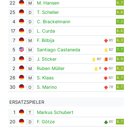
22
M. Hansen
M
6.7
25
T. Scheller
D
6.6
4
C. Brackelmann
D
7.2
17
L. Curda
D
6.6
7
F. Bilbija
M
85'
6.3
5
Santiago Castaneda
M
82'
7.7
3
J. Sticker
D
90'
90'
6.9
2
Ruben Müller
M
9'
60'
6.3
26
S. Klaas
M
60'
6.7
30
S. Marino
O
78'
6.7
ERSATZSPIELER
1
Markus Schubert
T
20
F. Götze
D
85'
6.7