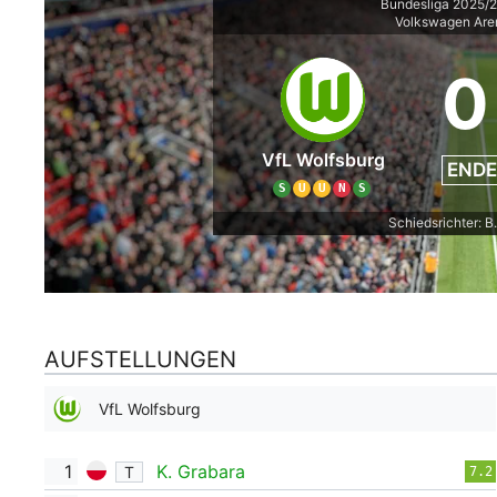
Bundesliga 2025/2
Volkswagen Are
0
VfL Wolfsburg
ENDE
S
U
U
N
S
Schiedsrichter: B
AUFSTELLUNGEN
VfL Wolfsburg
1
K. Grabara
T
7.2