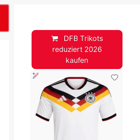
B
plan &
lplan &
DFB Trikots
reduziert 2026
lplan &
kaufen
 & Tabelle
 & Tabelle
 & Tabelle
 & Tabelle