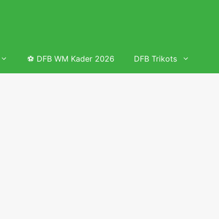
⚽ DFB WM Kader 2026
DFB Trikots
 & Tabelle
Frauenfußball heute
Deutschland Frauen Fußball Nationalmannschaft
 & Tabelle
Deutschland Frauen Länderspiele 2026 – DFB Spielplan
2026
lplan &
Deutschland Frauen Länderspiele 2025 – DFB Spielplan
2025
lplan &
Deutsche Frauen Nationalmannschaft DFB Kader 2025 &
Erfolge
elplan &