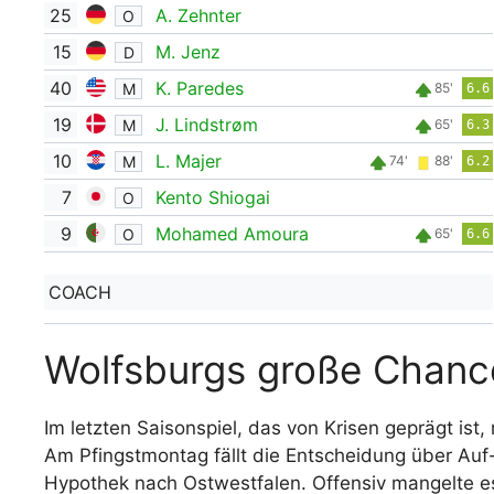
25
A. Zehnter
O
15
M. Jenz
D
40
K. Paredes
M
85'
6.6
19
J. Lindstrøm
M
65'
6.3
10
L. Majer
M
74'
88'
6.2
7
Kento Shiogai
O
9
Mohamed Amoura
O
65'
6.6
COACH
Wolfsburgs große Chance
Im letzten Saisonspiel, das von Krisen geprägt is
Am Pfingstmontag fällt die Entscheidung über Auf-
Hypothek nach Ostwestfalen. Offensiv mangelte e