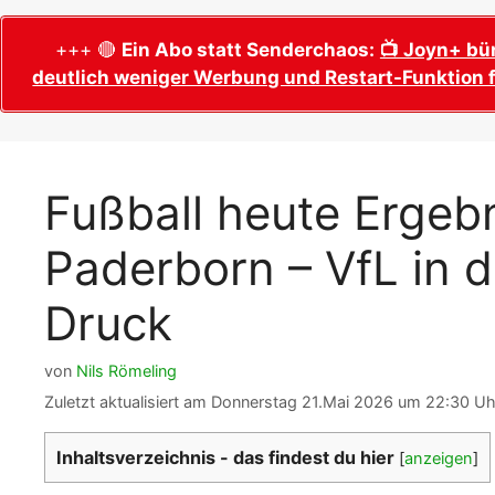
WM 2026 Sech
Termine, Ans
Wer wird Fußball-Weltmeister 2026?
+++ 🔴
Ein Abo statt Senderchaos:
📺 Joyn+ bü
deutlich weniger Werbung und Restart-Funktion f
WM 2026 Acht
Alle WM 2026 Trainer
Termine, Ans
Panini WM 2026 Sticker
WM 2026 Vier
Spielorte, T
Panini WM 2026 Stickerkollektion
Fußball heute Ergeb
WM 2026 Halb
Alle Fußball Weltmeister
Anstoßzeiten
Paderborn – VfL in d
Adidas Trionda: offizielle WM 2026
WM 2026 Spie
Spielball
Spielort Mia
Druck
Alle Nationalspieler der FIFA Fußball WM
WM 2026 Fina
2026
Weltmeister, 
von
Nils Römeling
WM 2026 Qualifikation in Europa: Tabelle
Fußball WM 
& Spielplan
Zuletzt aktualisiert am Donnerstag 21.Mai 2026 um 22:30 Uh
Ausfüllen &
Inhaltsverzeichnis - das findest du hier
[
anzeigen
]
Fußball WM 20
PDF zum Dow