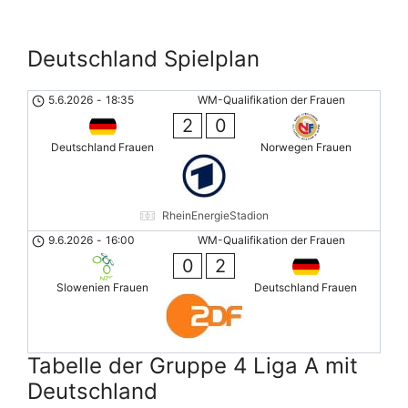
Deutschland Spielplan
5.6.2026
-
18:35
WM-Qualifikation der Frauen
2
0
Deutschland Frauen
Norwegen Frauen
RheinEnergieStadion
9.6.2026
-
16:00
WM-Qualifikation der Frauen
0
2
Slowenien Frauen
Deutschland Frauen
Tabelle der Gruppe 4 Liga A mit
Deutschland