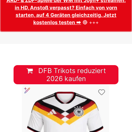
ARD- & ZDF-Spiele der WM mit Joyn+ streamen:
in HD, Anstoß verpasst? Einfach von vorn
starten, auf 4 Geräten gleichzeitig. Jetzt
kostenlos testen ➡️
🔴 +++
DFB Trikots reduziert
2026 kaufen