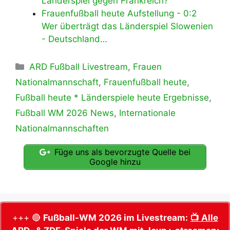
Länderspiel gegen Frankreich?
Frauenfußball heute Aufstellung - 0:2
Wer überträgt das Länderspiel Slowenien
- Deutschland…
Kategorien
ARD Fußball Livestream
,
Frauen
Nationalmannschaft
,
Frauenfußball heute
,
Fußball heute * Länderspiele heute Ergebnisse
,
Fußball WM 2026 News
,
Internationale
Nationalmannschaften
Füge uns als bevorzugte Quelle bei
Google hinzu
+++ 🔴
Fußball-WM 2026 im Livestream:
📺 Alle