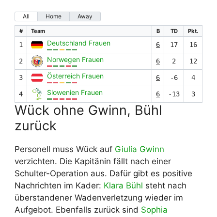
All
Home
Away
#
Team
B
TD
Pkt.
Deutschland Frauen
1
6
17
16
Norwegen Frauen
2
6
2
12
Österreich Frauen
3
6
-6
4
Slowenien Frauen
4
6
-13
3
Wück ohne Gwinn, Bühl
zurück
Personell muss Wück auf
Giulia Gwinn
verzichten. Die Kapitänin fällt nach einer
Schulter-Operation aus. Dafür gibt es positive
Nachrichten im Kader:
Klara Bühl
steht nach
überstandener Wadenverletzung wieder im
Aufgebot. Ebenfalls zurück sind
Sophia