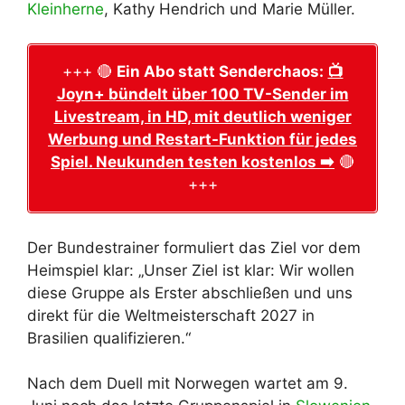
Kleinherne
, Kathy Hendrich und Marie Müller.
+++ 🔴
Ein Abo statt Senderchaos:
📺
Joyn+ bündelt über 100 TV-Sender im
Livestream, in HD, mit deutlich weniger
Werbung und Restart-Funktion für jedes
Spiel. Neukunden testen kostenlos ➡️
🔴
+++
Der Bundestrainer formuliert das Ziel vor dem
Heimspiel klar: „Unser Ziel ist klar: Wir wollen
diese Gruppe als Erster abschließen und uns
direkt für die Weltmeisterschaft 2027 in
Brasilien qualifizieren.“
Nach dem Duell mit Norwegen wartet am 9.