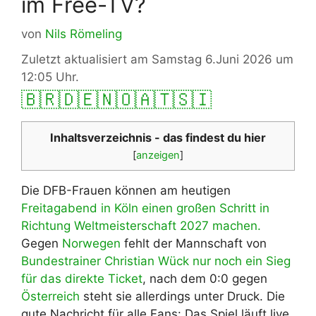
im Free-TV?
von
Nils Römeling
Zuletzt aktualisiert am Samstag 6.Juni 2026 um
12:05 Uhr.
🇧🇷
🇩🇪
🇳🇴
🇦🇹
🇸🇮
Inhaltsverzeichnis - das findest du hier
[
anzeigen
]
Die DFB-Frauen können am heutigen
Freitagabend in Köln einen großen Schritt in
Richtung Weltmeisterschaft 2027 machen.
Gegen
Norwegen
fehlt der Mannschaft von
Bundestrainer Christian Wück nur noch ein Sieg
für das direkte Ticket
, nach dem 0:0 gegen
Österreich
steht sie allerdings unter Druck. Die
gute Nachricht für alle Fans: Das Spiel läuft live