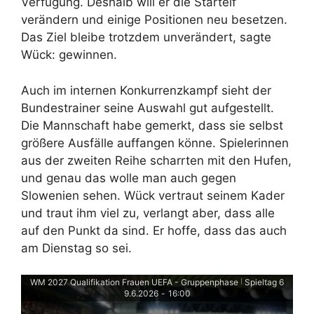
Verfügung. Deshalb will er die Startelf
verändern und einige Positionen neu besetzen.
Das Ziel bleibe trotzdem unverändert, sagte
Wück: gewinnen.
Auch im internen Konkurrenzkampf sieht der
Bundestrainer seine Auswahl gut aufgestellt.
Die Mannschaft habe gemerkt, dass sie selbst
größere Ausfälle auffangen könne. Spielerinnen
aus der zweiten Reihe scharrten mit den Hufen,
und genau das wolle man auch gegen
Slowenien sehen. Wück vertraut seinem Kader
und traut ihm viel zu, verlangt aber, dass alle
auf den Punkt da sind. Er hoffe, dass das auch
am Dienstag so sei.
WM 2027 Qualifikation Frauen UEFA - Gruppenphase
Spieltag 6
|
9.6.2026
-
16:00