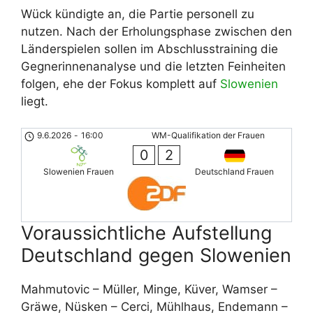
Wück kündigte an, die Partie personell zu
nutzen. Nach der Erholungsphase zwischen den
Länderspielen sollen im Abschlusstraining die
Gegnerinnenanalyse und die letzten Feinheiten
folgen, ehe der Fokus komplett auf
Slowenien
liegt.
9.6.2026
-
16:00
WM-Qualifikation der Frauen
0
2
Slowenien Frauen
Deutschland Frauen
Voraussichtliche Aufstellung
Deutschland gegen Slowenien
Mahmutovic – Müller, Minge, Küver, Wamser –
Gräwe, Nüsken – Cerci, Mühlhaus, Endemann –