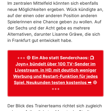
Im zentralen Mittelfeld könnten sich ebenfalls
neue Möglichkeiten ergeben. Wück kündigte an,
auf der einen oder anderen Position anderen
Spielerinnen eine Chance geben zu wollen. Auf
der Sechs und der Acht gebe es mehrere
Alternativen, darunter Lisanne Gräwe, die sich
in Frankfurt gut entwickelt habe.
+++ 🔴
Ein Abo statt Senderchaos:
📺
Joyn+ bündelt über 100 TV-Sender im
Livestream, in HD, mit deutlich weniger
Werbung und Restart-Funktion für jedes
Spiel. Neukunden testen kostenlos ➡️
🔴
+++
Der Blick des Trainerteams richtet sich zugleich