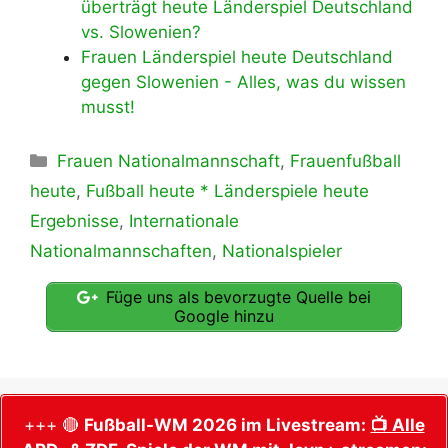
überträgt heute Länderspiel Deutschland
vs. Slowenien?
Frauen Länderspiel heute Deutschland
gegen Slowenien - Alles, was du wissen
musst!
Kategorien
Frauen Nationalmannschaft
,
Frauenfußball
heute
,
Fußball heute * Länderspiele heute
Ergebnisse
,
Internationale
Nationalmannschaften
,
Nationalspieler
Füge uns als bevorzugte Quelle bei
Google hinzu
+++ 🔴
Fußball-WM 2026 im Livestream:
📺 Alle