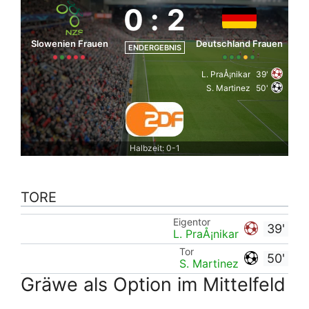
0
:
2
Slowenien Frauen
Deutschland Frauen
ENDERGEBNIS
L. PraÅ¡nikar
39'
S. Martinez
50'
Halbzeit: 0-1
TORE
Eigentor
39'
L. PraÅ¡nikar
Tor
50'
S. Martinez
Gräwe als Option im Mittelfeld