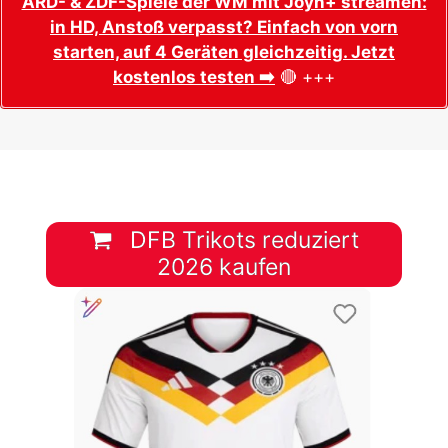
ARD- & ZDF-Spiele der WM mit Joyn+ streamen:
in HD, Anstoß verpasst? Einfach von vorn
starten, auf 4 Geräten gleichzeitig. Jetzt
kostenlos testen ➡️
🔴 +++
DFB Trikots reduziert
2026 kaufen