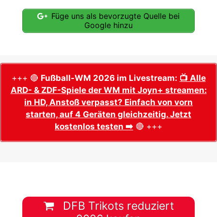
Füge uns als bevorzugte Quelle bei
Google hinzu
+++ 🔴
Fußball-WM 2026 im Livestream:
📺 Alle
ARD- & ZDF-Spiele der WM mit Joyn+ streamen:
in HD, Anstoß verpasst? Einfach von vorn
starten, auf 4 Geräten gleichzeitig. Jetzt
kostenlos testen ➡️
🔴 +++
DFB Trikots reduziert