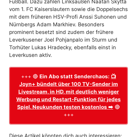
Fußball. Dazu zählen Linksaußen Naatan Skyttä
vom 1. FC Kaiserslautern sowie die Doppelsechs
mit dem früheren HSV-Profi Anssi Suhonen und
Nürnbergs Adam Markhiev. Besonders
prominent besetzt sind zudem der frühere
Leverkusener Joel Pohjanpalo im Sturm und
Torhüter Lukas Hradecky, ebenfalls einst in
Leverkusen aktiv.
+++ 🔴
Ein Abo statt Senderchaos:
📺
Joyn+ bündelt über 100 TV-Sender im
Livestream, in HD, mit deutlich weniger
Werbung und Restart-Funktion für jedes
Spiel. Neukunden testen kostenlos ➡️
🔴
+++
Diese Artikel könnten dich auch interessieren: