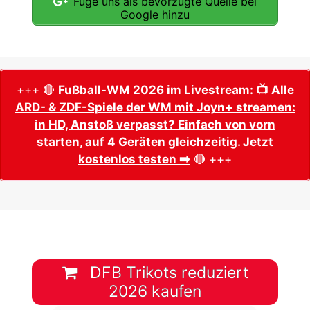
Füge uns als bevorzugte Quelle bei
Google hinzu
+++ 🔴
Fußball-WM 2026 im Livestream:
📺 Alle
ARD- & ZDF-Spiele der WM mit Joyn+ streamen:
in HD, Anstoß verpasst? Einfach von vorn
starten, auf 4 Geräten gleichzeitig. Jetzt
kostenlos testen ➡️
🔴 +++
DFB Trikots reduziert
2026 kaufen