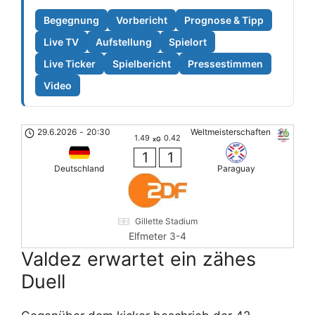
Begegnung
Vorbericht
Prognose & Tipp
Live TV
Aufstellung
Spielort
Live Ticker
Spielbericht
Pressestimmen
Video
29.6.2026
-
20:30
Weltmeisterschaften
1.49
0.42
xG
1
1
Deutschland
Paraguay
Gillette Stadium
Elfmeter 3-4
Valdez erwartet ein zähes
Duell