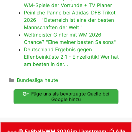
WM-Spiele der Vorrunde + TV Planer
Peinliche Panne bei Adidas-DFB Trikot
2026 - "Österreich ist eine der besten
Mannschaften der Welt "
Weltmeister Ginter mit WM 2026
Chance? "Eine meiner besten Saisons"
Deutschland Ergebnis gegen
Elfenbeinküste 2:1 - Einzelkritik! Wer hat
am besten in der…
Kategorien
Bundesliga heute
Füge uns als bevorzugte Quelle bei
Google hinzu
+++ 🔴
Fußball-WM 2026 im Livestream:
📺 Alle