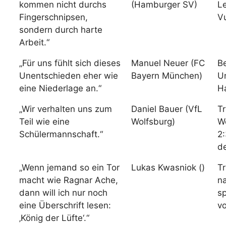
kommen nicht durchs
(Hamburger SV)
L
Fingerschnipsen,
V
sondern durch harte
Arbeit.“
„Für uns fühlt sich dieses
Manuel Neuer (FC
B
Unentschieden eher wie
Bayern München)
U
eine Niederlage an.“
H
„Wir verhalten uns zum
Daniel Bauer (VfL
Tr
Teil wie eine
Wolfsburg)
W
Schülermannschaft.“
2
d
„Wenn jemand so ein Tor
Lukas Kwasniok ()
Tr
macht wie Ragnar Ache,
n
dann will ich nur noch
sp
eine Überschrift lesen:
v
‚König der Lüfte‘.“