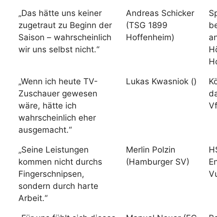
„Das hätte uns keiner
Andreas Schicker
S
zugetraut zu Beginn der
(TSG 1899
b
Saison – wahrscheinlich
Hoffenheim)
a
wir uns selbst nicht.“
H
H
„Wenn ich heute TV-
Lukas Kwasniok ()
Kö
Zuschauer gewesen
d
wäre, hätte ich
V
wahrscheinlich eher
ausgemacht.“
„Seine Leistungen
Merlin Polzin
HS
kommen nicht durchs
(Hamburger SV)
E
Fingerschnipsen,
V
sondern durch harte
Arbeit.“