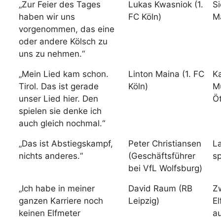
„Zur Feier des Tages
Lukas Kwasniok (1.
Si
haben wir uns
FC Köln)
M
vorgenommen, das eine
oder andere Kölsch zu
uns zu nehmen.“
„Mein Lied kam schon.
Linton Maina (1. FC
Ka
Tirol. Das ist gerade
Köln)
M
unser Lied hier. Den
Öt
spielen sie denke ich
auch gleich nochmal.“
„Das ist Abstiegskampf,
Peter Christiansen
L
nichts anderes.“
(Geschäftsführer
sp
bei VfL Wolfsburg)
„Ich habe in meiner
David Raum (RB
Z
ganzen Karriere noch
Leipzig)
El
keinen Elfmeter
a