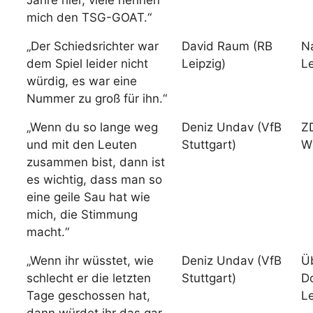
Jahre hier, viele nennen
mich den TSG-GOAT.“
„Der Schiedsrichter war
David Raum (RB
N
dem Spiel leider nicht
Leipzig)
L
würdig, es war eine
Nummer zu groß für ihn.“
„Wenn du so lange weg
Deniz Undav (VfB
ZD
und mit den Leuten
Stuttgart)
W
zusammen bist, dann ist
es wichtig, dass man so
eine geile Sau hat wie
mich, die Stimmung
macht.“
„Wenn ihr wüsstet, wie
Deniz Undav (VfB
Ü
schlecht er die letzten
Stuttgart)
D
Tage geschossen hat,
L