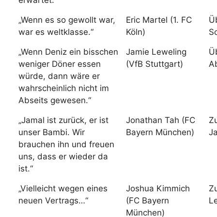
erwartet.“
„Wenn es so gewollt war,
Eric Martel (1. FC
Üb
war es weltklasse.“
Köln)
S
„Wenn Deniz ein bisschen
Jamie Leweling
Ü
weniger Döner essen
(VfB Stuttgart)
Ab
würde, dann wäre er
wahrscheinlich nicht im
Abseits gewesen.“
„Jamal ist zurück, er ist
Jonathan Tah (FC
Z
unser Bambi. Wir
Bayern München)
J
brauchen ihn und freuen
uns, dass er wieder da
ist.“
„Vielleicht wegen eines
Joshua Kimmich
Z
neuen Vertrags…“
(FC Bayern
Le
München)