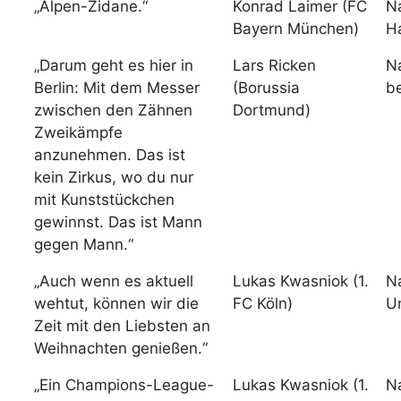
„Alpen-Zidane.“
Konrad Laimer (FC
N
Bayern München)
H
„Darum geht es hier in
Lars Ricken
N
Berlin: Mit dem Messer
(Borussia
be
zwischen den Zähnen
Dortmund)
Zweikämpfe
anzunehmen. Das ist
kein Zirkus, wo du nur
mit Kunststückchen
gewinnst. Das ist Mann
gegen Mann.“
„Auch wenn es aktuell
Lukas Kwasniok (1.
N
wehtut, können wir die
FC Köln)
Un
Zeit mit den Liebsten an
Weihnachten genießen.“
„Ein Champions-League-
Lukas Kwasniok (1.
N