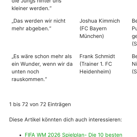
die Jungs hinter uns
kleiner werden.“
„Das werden wir nicht
Joshua Kimmich
Be
mehr abgeben.“
(FC Bayern
P
München)
g
(S
„Es wäre schon mehr als
Frank Schmidt
Be
ein Wunder, wenn wir da
(Trainer 1. FC
N
unten noch
Heidenheim)
(S
rauskommen.“
1 bis 72 von 72 Einträgen
Diese Artikel könnten dich auch interessieren:
FIFA WM 2026 Spielplan- Die 10 besten