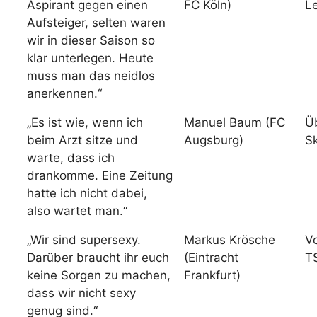
Aspirant gegen einen
FC Köln)
L
Aufsteiger, selten waren
wir in dieser Saison so
klar unterlegen. Heute
muss man das neidlos
anerkennen.“
„Es ist wie, wenn ich
Manuel Baum (FC
Ü
beim Arzt sitze und
Augsburg)
S
warte, dass ich
drankomme. Eine Zeitung
hatte ich nicht dabei,
also wartet man.“
„Wir sind supersexy.
Markus Krösche
V
Darüber braucht ihr euch
(Eintracht
T
keine Sorgen zu machen,
Frankfurt)
dass wir nicht sexy
genug sind.“