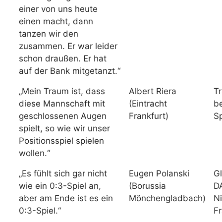
einer von uns heute
einen macht, dann
tanzen wir den
zusammen. Er war leider
schon draußen. Er hat
auf der Bank mitgetanzt.“
„Mein Traum ist, dass
Albert Riera
Tr
diese Mannschaft mit
(Eintracht
b
geschlossenen Augen
Frankfurt)
Sp
spielt, so wie wir unser
Positionsspiel spielen
wollen.“
„Es fühlt sich gar nicht
Eugen Polanski
G
wie ein 0:3-Spiel an,
(Borussia
D
aber am Ende ist es ein
Mönchengladbach)
Ni
0:3-Spiel.“
Fr