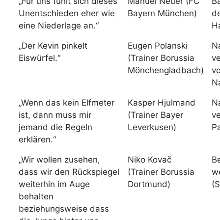
„Für uns fühlt sich dieses
Manuel Neuer (FC
B
Unentschieden eher wie
Bayern München)
d
eine Niederlage an.“
H
„Der Kevin pinkelt
Eugen Polanski
N
Eiswürfel.“
(Trainer Borussia
v
Mönchengladbach)
vo
Na
„Wenn das kein Elfmeter
Kasper Hjulmand
N
ist, dann muss mir
(Trainer Bayer
ve
jemand die Regeln
Leverkusen)
Pa
erklären.“
„Wir wollen zusehen,
Niko Kovač
Be
dass wir den Rückspiegel
(Trainer Borussia
we
weiterhin im Auge
Dortmund)
(S
behalten
beziehungsweise dass