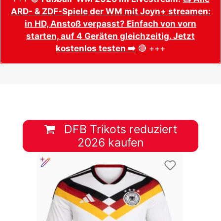
ARD- & ZDF-Spiele der WM mit Joyn+ streamen:
in HD, Anstoß verpasst? Einfach von vorn
starten, auf 4 Geräten gleichzeitig. Jetzt
kostenlos testen ➡️
🔴 +++
DFB Trikots reduziert
2026 kaufen