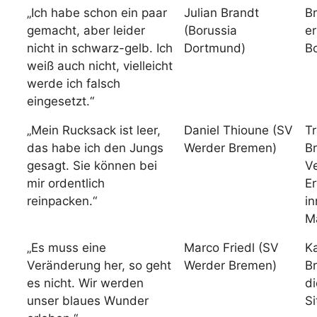
„Ich habe schon ein paar
Julian Brandt
Br
gemacht, aber leider
(Borussia
er
nicht in schwarz-gelb. Ich
Dortmund)
B
weiß auch nicht, vielleicht
werde ich falsch
eingesetzt.“
„Mein Rucksack ist leer,
Daniel Thioune (SV
Tr
das habe ich den Jungs
Werder Bremen)
B
gesagt. Sie können bei
V
mir ordentlich
E
reinpacken.“
in
M
„Es muss eine
Marco Friedl (SV
K
Veränderung her, so geht
Werder Bremen)
B
es nicht. Wir werden
di
unser blaues Wunder
Si