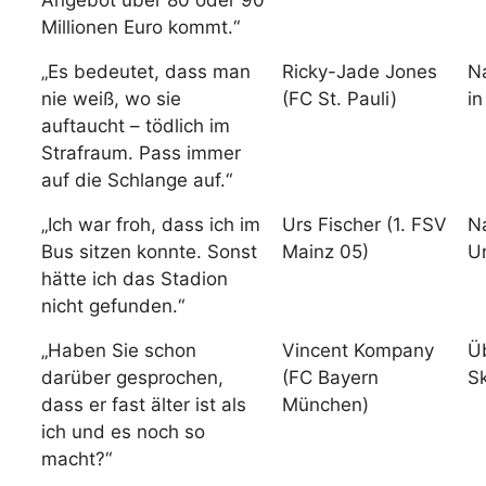
Angebot über 80 oder 90
Millionen Euro kommt.“
„Es bedeutet, dass man
Ricky-Jade Jones
N
nie weiß, wo sie
(FC St. Pauli)
in
auftaucht – tödlich im
Strafraum. Pass immer
auf die Schlange auf.“
„Ich war froh, dass ich im
Urs Fischer (1. FSV
N
Bus sitzen konnte. Sonst
Mainz 05)
Un
hätte ich das Stadion
nicht gefunden.“
„Haben Sie schon
Vincent Kompany
Ü
darüber gesprochen,
(FC Bayern
S
dass er fast älter ist als
München)
ich und es noch so
macht?“