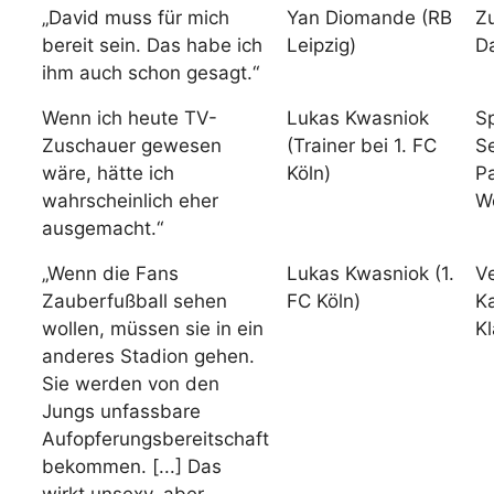
„David muss für mich
Yan Diomande (RB
Z
bereit sein. Das habe ich
Leipzig)
D
ihm auch schon gesagt.“
Wenn ich heute TV-
Lukas Kwasniok
Sp
Zuschauer gewesen
(Trainer bei 1. FC
Se
wäre, hätte ich
Köln)
P
wahrscheinlich eher
W
ausgemacht.“
„Wenn die Fans
Lukas Kwasniok (1.
Ve
Zauberfußball sehen
FC Köln)
K
wollen, müssen sie in ein
Kl
anderes Stadion gehen.
Sie werden von den
Jungs unfassbare
Aufopferungsbereitschaft
bekommen. [...] Das