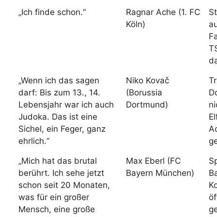
„Ich finde schon.“
Ragnar Ache (1. FC
St
Köln)
au
Fa
T
da
„Wenn ich das sagen
Niko Kovač
Tr
darf: Bis zum 13., 14.
(Borussia
D
Lebensjahr war ich auch
Dortmund)
n
Judoka. Das ist eine
El
Sichel, ein Feger, ganz
A
ehrlich.“
g
„Mich hat das brutal
Max Eberl (FC
S
berührt. Ich sehe jetzt
Bayern München)
B
schon seit 20 Monaten,
K
was für ein großer
öf
Mensch, eine große
g