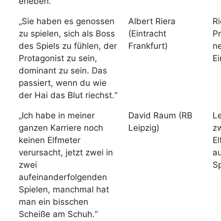
erleben.“
„Sie haben es genossen
Albert Riera
Ri
zu spielen, sich als Boss
(Eintracht
Pr
des Spiels zu fühlen, der
Frankfurt)
ne
Protagonist zu sein,
Ei
dominant zu sein. Das
passiert, wenn du wie
der Hai das Blut riechst.“
„Ich habe in meiner
David Raum (RB
Le
ganzen Karriere noch
Leipzig)
z
keinen Elfmeter
El
verursacht, jetzt zwei in
a
zwei
Sp
aufeinanderfolgenden
Spielen, manchmal hat
man ein bisschen
Scheiße am Schuh.“