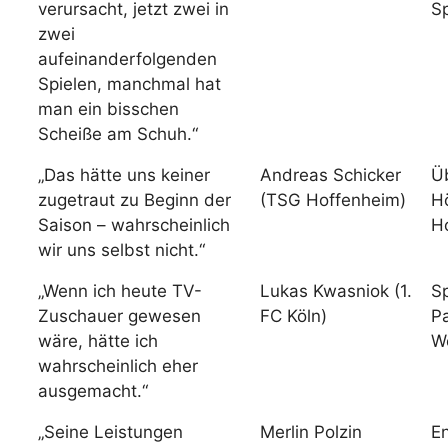
verursacht, jetzt zwei in
Sp
zwei
aufeinanderfolgenden
Spielen, manchmal hat
man ein bisschen
Scheiße am Schuh.“
„Das hätte uns keiner
Andreas Schicker
Ü
zugetraut zu Beginn der
(TSG Hoffenheim)
H
Saison – wahrscheinlich
H
wir uns selbst nicht.“
„Wenn ich heute TV-
Lukas Kwasniok (1.
Sp
Zuschauer gewesen
FC Köln)
P
wäre, hätte ich
W
wahrscheinlich eher
ausgemacht.“
„Seine Leistungen
Merlin Polzin
E