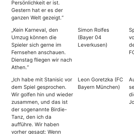
Persönlichkeit er ist.
Gestern hat er es der
ganzen Welt gezeigt.“
„Kein Karneval, den
Simon Rolfes
S
Umzug können die
(Bayer 04
v
Spieler sich gerne im
Leverkusen)
d
Fernsehen anschauen.
FC
Dienstag fliegen wir nach
Athen.“
„Ich habe mit Stanisic vor
Leon Goretzka (FC
A
dem Spiel gesprochen.
Bayern München)
se
Wir golfen hin und wieder
d
zusammen, und das ist
Jo
der sogenannte Birdie-
Tanz, den ich da
aufführe. Wir haben
vorher gesagt: Wenn