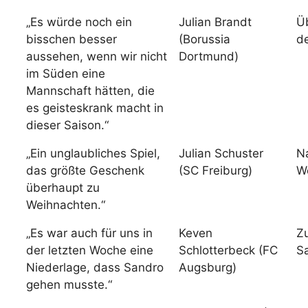
„Es würde noch ein
Julian Brandt
Ü
bisschen besser
(Borussia
d
aussehen, wenn wir nicht
Dortmund)
im Süden eine
Mannschaft hätten, die
es geisteskrank macht in
dieser Saison.“
„Ein unglaubliches Spiel,
Julian Schuster
N
das größte Geschenk
(SC Freiburg)
W
überhaupt zu
Weihnachten.“
„Es war auch für uns in
Keven
Z
der letzten Woche eine
Schlotterbeck (FC
S
Niederlage, dass Sandro
Augsburg)
gehen musste.“