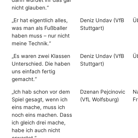
dann würdet ihr das gar
nicht glauben.“
„Er hat eigentlich alles,
Deniz Undav (VfB
Ü
was man als Fußballer
Stuttgart)
haben muss – nur nicht
meine Technik.“
„Es waren zwei Klassen
Deniz Undav (VfB
Ü
Unterschied. Die haben
Stuttgart)
uns einfach fertig
gemacht.“
„Ich hab schon vor dem
Dzenan Pejcinovic
N
Spiel gesagt, wenn ich
(VfL Wolfsburg)
Fr
eins mache, muss ich
noch eins machen. Dass
ich gleich drei mache,
habe ich auch nicht