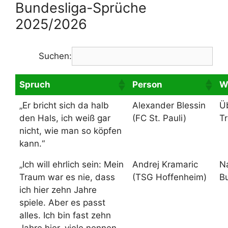
Bundesliga-Sprüche
2025/2026
Suchen:
Spruch
Person
W
„Er bricht sich da halb
Alexander Blessin
Ü
den Hals, ich weiß gar
(FC St. Pauli)
Tr
nicht, wie man so köpfen
kann.“
„Ich will ehrlich sein: Mein
Andrej Kramaric
N
Traum war es nie, dass
(TSG Hoffenheim)
Bu
ich hier zehn Jahre
spiele. Aber es passt
alles. Ich bin fast zehn