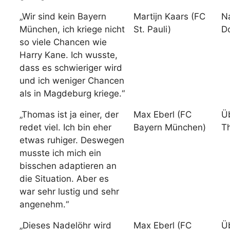
„Wir sind kein Bayern
Martijn Kaars (FC
N
München, ich kriege nicht
St. Pauli)
D
so viele Chancen wie
Harry Kane. Ich wusste,
dass es schwieriger wird
und ich weniger Chancen
als in Magdeburg kriege.“
„Thomas ist ja einer, der
Max Eberl (FC
Ü
redet viel. Ich bin eher
Bayern München)
T
etwas ruhiger. Deswegen
musste ich mich ein
bisschen adaptieren an
die Situation. Aber es
war sehr lustig und sehr
angenehm.“
„Dieses Nadelöhr wird
Max Eberl (FC
Ü