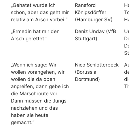
„Gehatet wurde ich
Ransford
H
schon, aber das geht mir
Königsdörffer
T
relativ am Arsch vorbei.“
(Hamburger SV)
H
„Ermedin hat mir den
Deniz Undav (VfB
U
Arsch gerettet.“
Stuttgart)
D
D
St
„Wenn ich sage: Wir
Nico Schlotterbeck
A
wollen vorangehen, wir
(Borussia
d
wollen die da oben
Dortmund)
d
angreifen, dann gebe ich
Ti
die Marschroute vor.
Dann müssen die Jungs
nachziehen und das
haben sie heute
gemacht.“