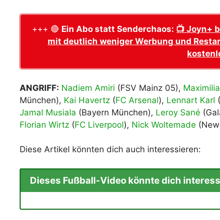
+++ 🔴
Ein Abo statt Senderchaos:
📺 Joyn+ b
mit deutlich weniger Werbung und Restar
kostenl
ANGRIFF:
Nadiem Amiri
(FSV Mainz 05),
Maximilia
München),
Kai Havertz
(
FC Arsenal
),
Lennart Karl
(
Jamal Musiala
(Bayern München),
Leroy Sané
(Gal
Florian Wirtz
(
FC Liverpool
),
Nick Woltemade
(Newc
Diese Artikel könnten dich auch interessieren:
Dieses Fußball-Video könnte dich interess