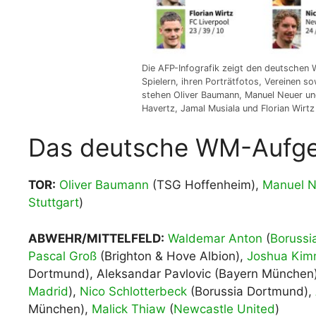
Die AFP-Infografik zeigt den deutschen
Spielern, ihren Porträtfotos, Vereinen so
stehen Oliver Baumann, Manuel Neuer und
Havertz, Jamal Musiala und Florian Wirt
Das deutsche WM-Aufg
TOR:
Oliver Baumann
(TSG Hoffenheim),
Manuel N
Stuttgart
)
ABWEHR/MITTELFELD:
Waldemar Anton
(
Borussi
Pascal Groß
(Brighton & Hove Albion),
Joshua Kim
Dortmund), Aleksandar Pavlovic (Bayern München
Madrid
),
Nico Schlotterbeck
(Borussia Dortmund),
München),
Malick Thiaw
(
Newcastle United
)