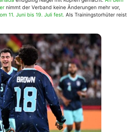
anada
endgültig Nägel mit Köpfen gemacht.
An dem
er
nimmt der Verband keine Änderungen mehr vor,
lplan Excel – kostenlos
 automatisch ausfüllen
 11. Juni bis 19. Juli fest.
Als Trainingstorhüter reist