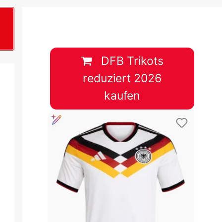
B
plan &
lplan &
DFB Trikots
reduziert 2026
lplan &
kaufen
 & Tabelle
 & Tabelle
 & Tabelle
 & Tabelle