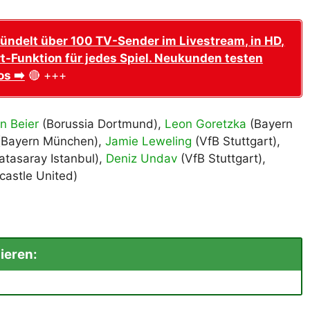
ündelt über 100 TV-Sender im Livestream, in HD,
t-Funktion für jedes Spiel. Neukunden testen
os ➡️
🔴 +++
n Beier
(Borussia Dortmund),
Leon Goretzka
(Bayern
Bayern München),
Jamie Leweling
(VfB Stuttgart),
atasaray Istanbul),
Deniz Undav
(VfB Stuttgart),
astle United)
ieren: