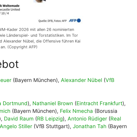
 WM-Kader 2026 mit allen 26 nominierten
wie Länderspiel- und Torstatistiken. Im Tor
 Alexander Nübel, die Offensive führen Kai
z an. (Copyright AFP)
ebot
euer
(Bayern München),
Alexander Nübel
(
VfB
a Dortmund
),
Nathaniel Brown
(
Eintracht Frankfurt
),
mich
(Bayern München),
Felix Nmecha
(Borussia
),
David Raum
(
RB Leipzig
),
Antonio Rüdiger
(
Real
Angelo Stiller
(VfB Stuttgart),
Jonathan Tah
(Bayern