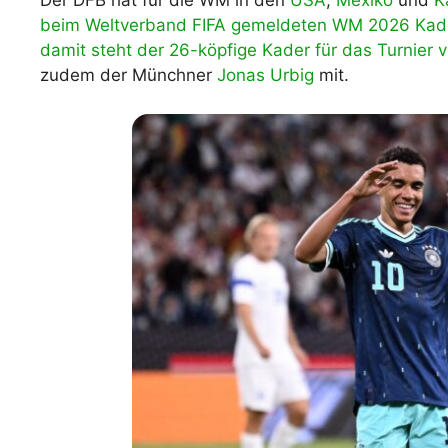
Der DFB hat für die WM in den
USA
,
Mexiko
und
K
beim Weltverband FIFA gemeldeten WM 2026 Kad
WM 2026 Spie
downloaden &
damit steht der 26-köpfige Kader für das Turnier vom
zudem der Münchner
Jonas Urbig
mit.