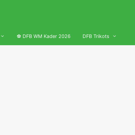
⚽ DFB WM Kader 2026
DFB Trikots
 & Tabelle
Frauenfußball heute
Deutschland Frauen Fußball Nationalmannschaft
 & Tabelle
Deutschland Frauen Länderspiele 2026 – DFB Spielplan
2026
lplan &
Deutschland Frauen Länderspiele 2025 – DFB Spielplan
2025
lplan &
Deutsche Frauen Nationalmannschaft DFB Kader 2025 &
Erfolge
elplan &