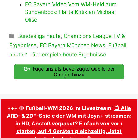
FC Bayern Video Vom WM-Held zum
Sündenbock: Harte Kritik an Michael
Olise
Kategorien
Bundesliga heute
,
Champions League TV &
Ergebnisse
,
FC Bayern München News
,
Fußball
heute * Länderspiele heute Ergebnisse
Füge uns als bevorzugte Quelle bei
Google hinzu
+++ 🔴
Fußball-WM 2026 im Livestream:
📺 Alle
ARD- & ZDF-Spiele der WM mit Joyn+ streamen:
in HD, Anstoß verpasst? Einfach von vorn
starten, auf 4 Geräten gleichzeitig. Jetzt