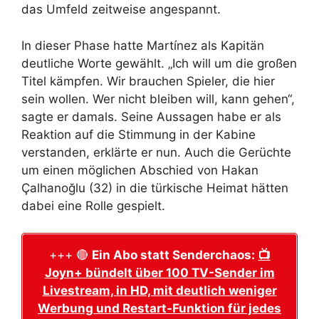
das Umfeld zeitweise angespannt.
In dieser Phase hatte Martínez als Kapitän
deutliche Worte gewählt. „Ich will um die großen
Titel kämpfen. Wir brauchen Spieler, die hier
sein wollen. Wer nicht bleiben will, kann gehen“,
sagte er damals. Seine Aussagen habe er als
Reaktion auf die Stimmung in der Kabine
verstanden, erklärte er nun. Auch die Gerüchte
um einen möglichen Abschied von Hakan
Çalhanoğlu (32) in die türkische Heimat hätten
dabei eine Rolle gespielt.
+++ 🔴
Ein Abo statt Senderchaos:
📺
Joyn+ bündelt über 100 TV-Sender im
Livestream, in HD, mit deutlich weniger
Werbung und Restart-Funktion für jedes