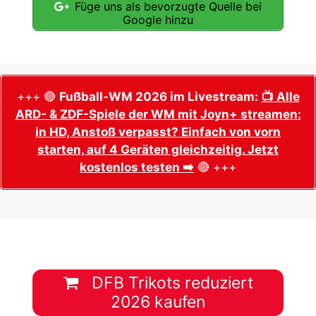
Füge uns als bevorzugte Quelle bei
Google hinzu
+++ 🔴
Fußball-WM 2026 im Livestream:
📺 Alle
ARD- & ZDF-Spiele der WM mit Joyn+ streamen:
in HD, Anstoß verpasst? Einfach von vorn
starten, auf 4 Geräten gleichzeitig. Jetzt
kostenlos testen ➡️
🔴 +++
DFB Trikots reduziert
2026 kaufen