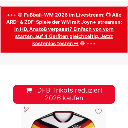
+++ 🔴
Fußball-WM 2026 im Livestream:
📺 Alle
ARD- & ZDF-Spiele der WM mit Joyn+ streamen:
in HD, Anstoß verpasst? Einfach von vorn
starten, auf 4 Geräten gleichzeitig. Jetzt
kostenlos testen ➡️
🔴 +++
DFB Trikots reduziert
2026 kaufen