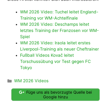
WM 2026 Video: Tuchel leitet England-
Training vor WM-Achtelfinale
WM 2026 Video: Deschamps leitet
letztes Training der Franzosen vor WM-
Spiel
WM 2026 Video: Iraola leitet erstes
Liverpool-Training als neuer Cheftrainer
Fußball Videos Kovač leitet
Torschussübung vor Test gegen FC
Tokyo
Kategorien
WM 2026 Videos
Füge uns als bevorzugte Quelle bei
Google hinzu