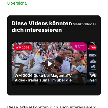
Übersicht
.
Diese Videos könnten
Mehr Videos
›
dich interessieren
WM 2026
WM 2026
WM 2026 Doku bei MagentaTV:
WM 2026 
Video-Trailer zum Film über die
verlänger
größte WM aller Zeiten
2030
Diese Artikel könnten dich auch interessieren: