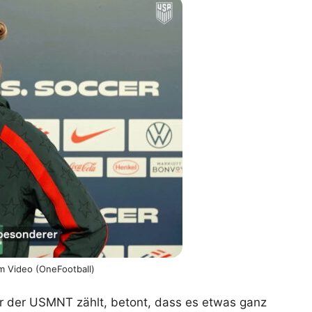
lplan Excel – kostenlos
 automatisch ausfüllen
m Video (OneFootball)
er der USMNT zählt, betont, dass es etwas ganz