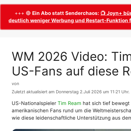
WM 2026 Sech
Termine, Ans
Wer wird Fußball-Weltmeister 2026?
+++ 🔴
Ein Abo statt Senderchaos:
📺 Joyn+ bü
deutlich weniger Werbung und Restart-Funktion f
WM 2026 Acht
Alle WM 2026 Trainer
Termine, Ans
Panini WM 2026 Sticker
WM 2026 Vier
Spielorte, T
Panini WM 2026 Stickerkollektion
WM 2026 Video: Tim
WM 2026 Halb
Alle Fußball Weltmeister
Anstoßzeiten
US-Fans auf diese 
Adidas Trionda: offizielle WM 2026
WM 2026 Spie
Spielball
Spielort Mia
Alle Nationalspieler der FIFA Fußball WM
von
WM 2026 Fina
2026
Zuletzt aktualisiert am Donnerstag 2.Juli 2026 um 11:21 Uhr.
Weltmeister, 
WM 2026 Qualifikation in Europa: Tabelle
US-Nationalspieler
Tim Ream
hat sich tief bewegt 
Fußball WM 
& Spielplan
amerikanischen Fans rund um die Weltmeisterschaf
Ausfüllen &
wie diese leidenschaftliche Unterstützung aus d
Fußball WM 20
PDF zum Dow