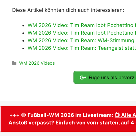
Diese Artikel könnten dich auch interessieren:
WM 2026 Video: Tim Ream lobt Pochettino fü
WM 2026 Video: Tim Ream lobt Pochettino für
WM 2026 Video: Tim Ream: WM-Stimmung d
WM 2026 Video: Tim Ream: Teamgeist statt
Kategorien
WM 2026 Videos
Füge uns als bevorzu
+++ 🔴
Fußball-WM 2026 im Livestream:
📺 Alle 
Anstoß verpasst? Einfach von vorn starten, auf 4 