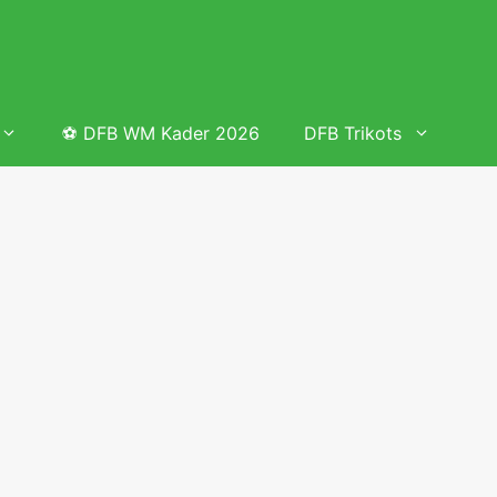
⚽ DFB WM Kader 2026
DFB Trikots
 & Tabelle
Frauenfußball heute
Deutschland Frauen Fußball Nationalmannschaft
 & Tabelle
Deutschland Frauen Länderspiele 2026 – DFB Spielplan
2026
lplan &
Deutschland Frauen Länderspiele 2025 – DFB Spielplan
2025
lplan &
Deutsche Frauen Nationalmannschaft DFB Kader 2025 &
Erfolge
elplan &