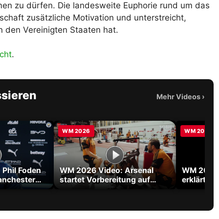
en zu dürfen. Die landesweite Euphorie rund um das
haft zusätzliche Motivation und unterstreicht,
n den Vereinigten Staaten hat.
cht
.
ssieren
Mehr Videos
›
WM 2026
WM 2026
Phil Foden
WM 2026 Video: Arsenal
WM 2026 
anchester
startet Vorbereitung auf
erklärt W
Titelverteidigung in der
Tribut an
Premier League