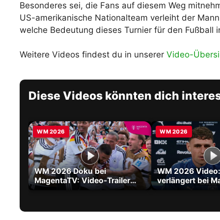
Besonderes sei, die Fans auf diesem Weg mitnehm
US-amerikanische Nationalteam verleiht der Mannsc
welche Bedeutung dieses Turnier für den Fußball i
Weitere Videos findest du in unserer
Video-Übersi
Diese Videos könnten dich intere
WM 2026
WM 2026
WM 2026 Doku bei
WM 2026 Video: 
MagentaTV: Video-Trailer
verlängert bei M
zum Film über die größte WM
City bis 2030
aller Zeiten