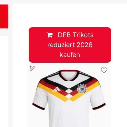
B
plan &
lplan &
DFB Trikots
reduziert 2026
lplan &
kaufen
 & Tabelle
 & Tabelle
 & Tabelle
 & Tabelle