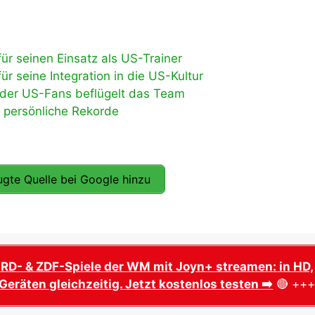
r seinen Einsatz als US-Trainer
 seine Integration in die US-Kultur
er US-Fans beflügelt das Team
 persönliche Rekorde
gte Quelle bei Google hinzu
ARD- & ZDF-Spiele der WM mit Joyn+ streamen: in HD,
Geräten gleichzeitig. Jetzt kostenlos testen ➡️
🔴 ++