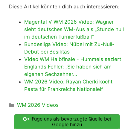
Diese Artikel könnten dich auch interessieren:
MagentaTV WM 2026 Video: Wagner
sieht deutsches WM-Aus als „Stunde null
im deutschen Turnierfußball"
Bundesliga Video: Nübel mit Zu-Null-
Debüt bei Besiktas
Video WM Halbfinale - Hummels seziert
Englands Fehler: „Sie haben sich am
eigenen Sechzehner…
WM 2026 Video: Rayan Cherki kocht
Pasta für Frankreichs Nationalelf
Kategorien
WM 2026 Videos
Füge uns als bevorzugte Quelle bei
Google hinzu