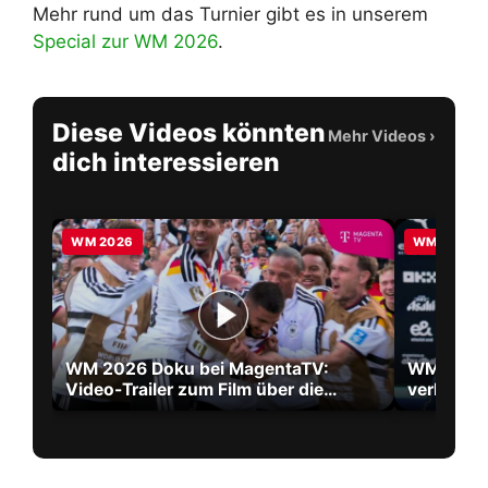
Mehr rund um das Turnier gibt es in unserem
Special zur WM 2026
.
Diese Videos könnten
Mehr Videos
›
dich interessieren
WM 2026
WM 2026
WM 2026 Doku bei MagentaTV:
WM 2026 
Video-Trailer zum Film über die
verlänger
größte WM aller Zeiten
2030