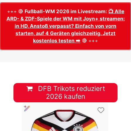
+++ 🔴
Fußball-WM 2026 im Livestream:
📺 Alle
ARD- & ZDF-Spiele der WM mit Joyn+ streamen:
in HD, Anstoß verpasst? Einfach von vorn
starten, auf 4 Geräten gleichzeitig. Jetzt
kostenlos testen ➡️
🔴 +++
DFB Trikots reduziert
2026 kaufen