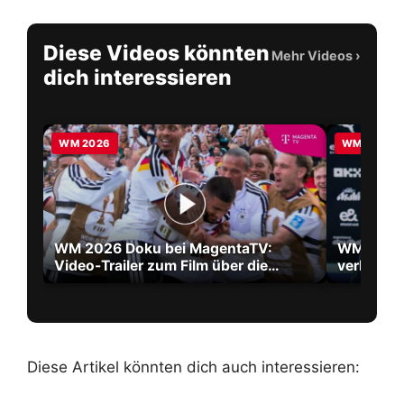
Diese Videos könnten
Mehr Videos
›
dich interessieren
WM 2026
WM 2026
WM 2026 Doku bei MagentaTV:
WM 2026 
Video-Trailer zum Film über die
verlänger
größte WM aller Zeiten
2030
Diese Artikel könnten dich auch interessieren: