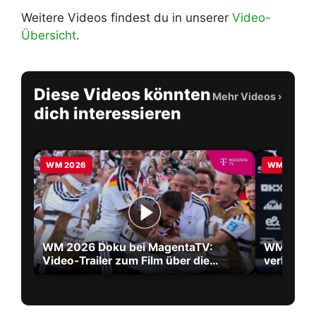
Weitere Videos findest du in unserer
Video-
Übersicht
.
Diese Videos könnten
Mehr Videos
›
dich interessieren
WM 2026
WM 2026
WM 2026 Doku bei MagentaTV:
WM 2026 
Video-Trailer zum Film über die
verlänger
größte WM aller Zeiten
2030