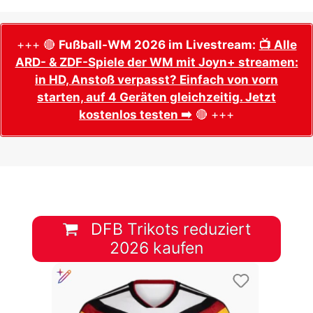
+++ 🔴
Fußball-WM 2026 im Livestream:
📺 Alle
ARD- & ZDF-Spiele der WM mit Joyn+ streamen:
in HD, Anstoß verpasst? Einfach von vorn
starten, auf 4 Geräten gleichzeitig. Jetzt
kostenlos testen ➡️
🔴 +++
DFB Trikots reduziert
2026 kaufen