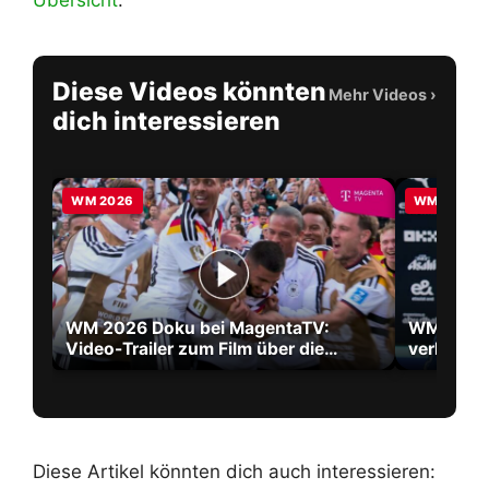
Übersicht
.
Diese Videos könnten
Mehr Videos
›
dich interessieren
WM 2026
WM 2026
WM 2026 Doku bei MagentaTV:
WM 2026 
Video-Trailer zum Film über die
verlänger
größte WM aller Zeiten
2030
Diese Artikel könnten dich auch interessieren: