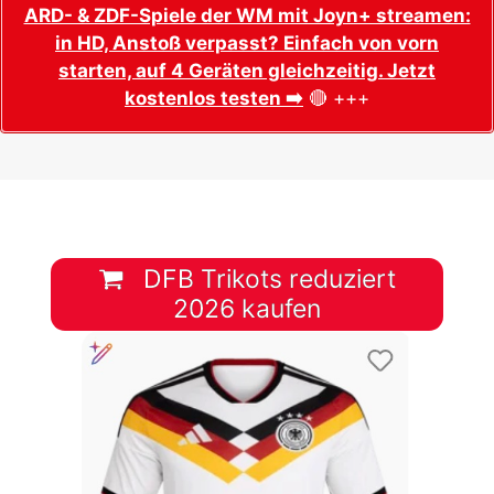
ARD- & ZDF-Spiele der WM mit Joyn+ streamen:
in HD, Anstoß verpasst? Einfach von vorn
starten, auf 4 Geräten gleichzeitig. Jetzt
kostenlos testen ➡️
🔴 +++
DFB Trikots reduziert
2026 kaufen