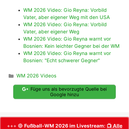
WM 2026 Video: Gio Reyna: Vorbild
Vater, aber eigener Weg mit den USA
WM 2026 Video: Gio Reyna: Vorbild
Vater, aber eigener Weg
WM 2026 Video: Gio Reyna warnt vor
Bosnien: Kein leichter Gegner bei der WM
WM 2026 Video: Gio Reyna warnt vor
Bosnien: "Echt schwerer Gegner"
Kategorien
WM 2026 Videos
Füge uns als bevorzugte Quelle bei
Google hinzu
+++ 🔴
Fußball-WM 2026 im Livestream:
📺 Alle