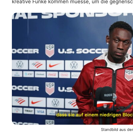
kreative Funke kommen muesse, um die gegneris
WM 2026 Spie
downloaden &
Standbild aus de