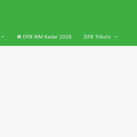
⚽ DFB WM Kader 2026
DFB Trikots
 & Tabelle
Frauenfußball heute
Deutschland Frauen Fußball Nationalmannschaft
 & Tabelle
Deutschland Frauen Länderspiele 2026 – DFB Spielplan
2026
lplan &
Deutschland Frauen Länderspiele 2025 – DFB Spielplan
2025
lplan &
Deutsche Frauen Nationalmannschaft DFB Kader 2025 &
Erfolge
elplan &