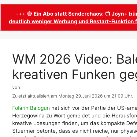
WM 2026 Sech
Termine, Ans
Wer wird Fußball-Weltmeister 2026?
+++ 🔴
Ein Abo statt Senderchaos:
📺 Joyn+ bü
deutlich weniger Werbung und Restart-Funktion f
WM 2026 Acht
Alle WM 2026 Trainer
Termine, Ans
Panini WM 2026 Sticker
WM 2026 Vier
Spielorte, T
Panini WM 2026 Stickerkollektion
WM 2026 Video: Bal
WM 2026 Halb
Alle Fußball Weltmeister
Anstoßzeiten
kreativen Funken g
Adidas Trionda: offizielle WM 2026
WM 2026 Spie
Spielball
Spielort Mia
Alle Nationalspieler der FIFA Fußball WM
von
WM 2026 Fina
2026
Zuletzt aktualisiert am Montag 29.Juni 2026 um 21:09 Uhr.
Weltmeister, 
WM 2026 Qualifikation in Europa: Tabelle
Folarin Balogun
hat sich vor der Partie der US-am
Fußball WM 
& Spielplan
Herzegowina zu Wort gemeldet und die Herausford
Ausfüllen &
kreative Loesungen finden, um das kompakte Defe
Fußball WM 20
Stuermer betonte, dass es nicht reiche, nur phys
PDF zum Dow