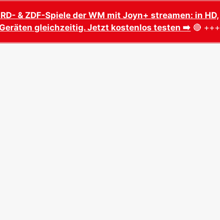
ARD- & ZDF-Spiele der WM mit Joyn+ streamen: in HD,
Geräten gleichzeitig. Jetzt kostenlos testen ➡️
🔴 ++