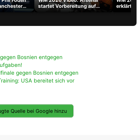
Phil Foden
WM 2026 Video: Arsenal
WM 2026 
anchester
startet Vorbereitung auf
erklärt W
Titelverteidigung in der
Tribut an
Premier League
 gegen Bosnien entgegen
Aufgaben!
finale gegen Bosnien entgegen
ining: USA bereitet sich vor
gte Quelle bei Google hinzu