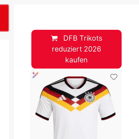
B
plan &
lplan &
DFB Trikots
reduziert 2026
lplan &
kaufen
 & Tabelle
 & Tabelle
 & Tabelle
 & Tabelle