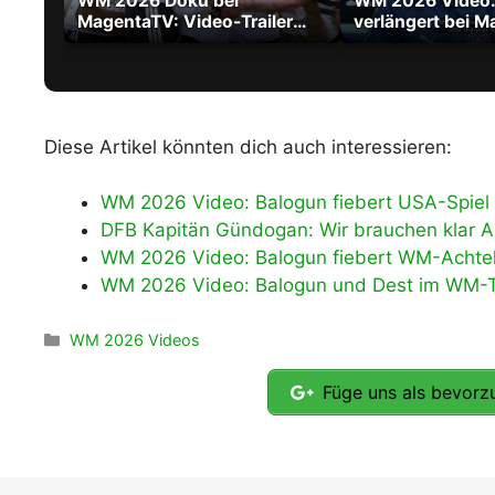
WM 2026 Doku bei
WM 2026 Video: 
MagentaTV: Video-Trailer
verlängert bei M
zum Film über die größte WM
City bis 2030
aller Zeiten
Diese Artikel könnten dich auch interessieren:
WM 2026 Video: Balogun fiebert USA-Spiel
DFB Kapitän Gündogan: Wir brauchen klar 
WM 2026 Video: Balogun fiebert WM-Achtel
WM 2026 Video: Balogun und Dest im WM-Tra
Kategorien
WM 2026 Videos
Füge uns als bevorzu