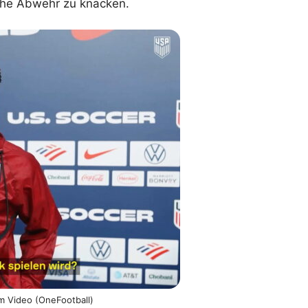
che Abwehr zu knacken.
lplan Excel – kostenlos
 automatisch ausfüllen
m Video (OneFootball)