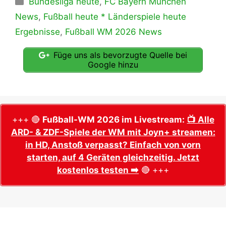
Bundesliga heute
,
FC Bayern München
News
,
Fußball heute * Länderspiele heute
Ergebnisse
,
Fußball WM 2026 News
Füge uns als bevorzugte Quelle bei
Google hinzu
+++ 🔴
Fußball-WM 2026 im Livestream:
📺 Alle
ARD- & ZDF-Spiele der WM mit Joyn+ streamen:
in HD, Anstoß verpasst? Einfach von vorn
starten, auf 4 Geräten gleichzeitig. Jetzt
kostenlos testen ➡️
🔴 +++