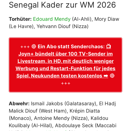
Senegal Kader zur WM 2026
Torhüter:
Edouard Mendy
(Al-Ahli), Mory Diaw
(Le Havre), Yehvann Diouf (Nizza)
+++ 🔴
Ein Abo statt Senderchaos:
📺
Joyn+ bündelt über 100 TV-Sender im
Livestream, in HD, mit deutlich weniger
Werbung und Restart-Funktion für jedes
Spiel. Neukunden testen kostenlos ➡️
🔴
+++
Abwehr:
Ismail Jakobs (Galatasaray), El Hadj
Malick Diouf (West Ham), Krépin Diatta
(Monaco), Antoine Mendy (Nizza), Kalidou
Koulibaly (Al-Hilal), Abdoulaye Seck (Maccabi