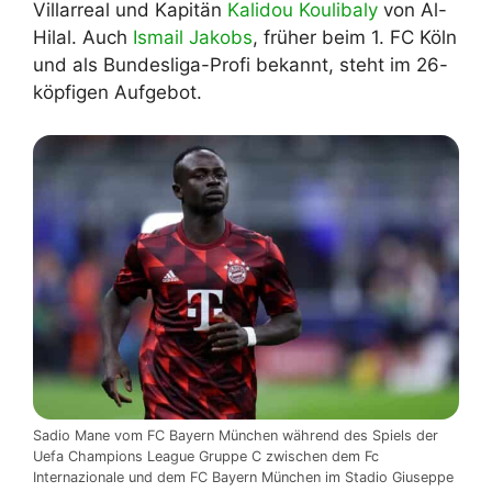
Villarreal und Kapitän
Kalidou Koulibaly
von Al-
Hilal. Auch
Ismail Jakobs
, früher beim 1. FC Köln
und als Bundesliga-Profi bekannt, steht im 26-
köpfigen Aufgebot.
Sadio Mane vom FC Bayern München während des Spiels der
Uefa Champions League Gruppe C zwischen dem Fc
Internazionale und dem FC Bayern München im Stadio Giuseppe