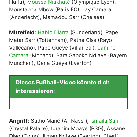
Haifa),
Moussa Niakhaté
(Olympique Lyon),
Moustapha Mbow (Paris FC), Ilay Camara
(Anderlecht), Mamadou Sarr (Chelsea)
Mittelfeld:
Habib Diarra
(Sunderland), Pape
Matar Sarr (Tottenham), Pathé Ciss (Rayo
Vallecano), Pape Gueye (Villarreal),
Lamine
Camara
(Monaco), Bara Sapoko Ndiaye (Bayern
München), Gana Gueye (Everton)
Dieses Fußball-Video könnte dich
interessieren:
Angriff:
Sadio Mané (Al-Nassr),
Ismaila Sarr
(Crystal Palace), Ibrahim Mbaye (PSG), Assane
Diao (Como), Iliman Ndiaye (Everton), Cherif