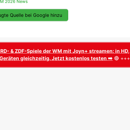
WM 2026 News
gte Quelle bei Google hinzu
ARD- & ZDF-Spiele der WM mit Joyn+ streamen: in HD,
Geräten gleichzeitig. Jetzt kostenlos testen ➡️
🔴 ++