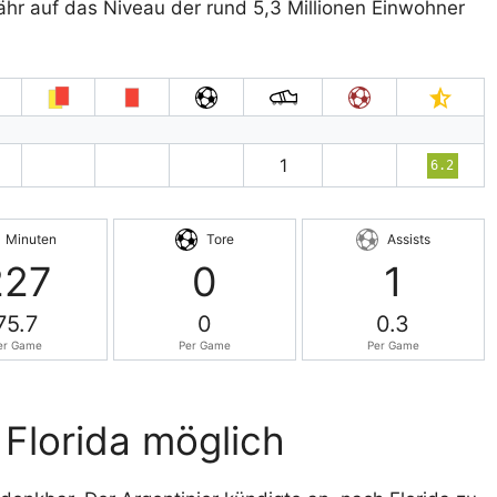
fähr auf das Niveau der rund 5,3 Millionen Einwohner
1
6.2
Minuten
Tore
Assists
227
0
1
75.7
0
0.3
er Game
Per Game
Per Game
n Florida möglich