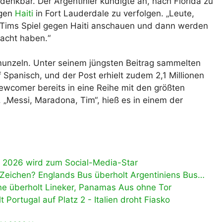
 denkbar. Der Argentinier kündigte an, nach Florida zu
egen
Haiti
in Fort Lauderdale zu verfolgen. „Leute,
ns Tims Spiel gegen Haiti anschauen und dann werden
macht haben.“
hmunzeln. Unter seinem jüngsten Beitrag sammelten
Spanisch, und der Post erhielt zudem 2,1 Millionen
wcomer bereits in eine Reihe mit den größten
. „Messi, Maradona, Tim“, hieß es in einem der
 2026 wird zum Social-Media-Star
 Zeichen? Englands Bus überholt Argentiniens Bus…
e überholt Lineker, Panamas Aus ohne Tor
Portugal auf Platz 2 - Italien droht Fiasko