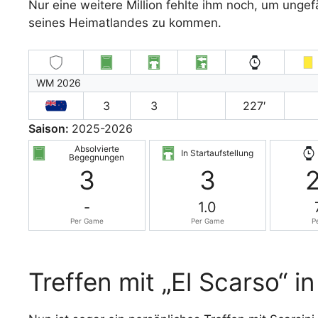
Nur eine weitere Million fehlte ihm noch, um unge
seines Heimatlandes zu kommen.
WM 2026
3
3
227′
Saison:
2025-2026
Absolvierte
In Startaufstellung
Begegnungen
3
3
-
1.0
Per Game
Per Game
P
Treffen mit „El Scarso“ i