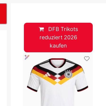
B
plan &
lplan &
DFB Trikots
reduziert 2026
lplan &
kaufen
 & Tabelle
 & Tabelle
 & Tabelle
 & Tabelle