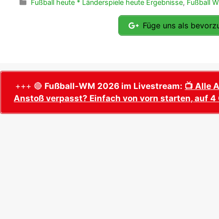
Kategorien
Fußball heute * Länderspiele heute Ergebnisse
,
Fußball 
Füge uns als bevorzu
+++ 🔴
Fußball-WM 2026 im Livestream:
📺 Alle 
Anstoß verpasst? Einfach von vorn starten, auf 4 