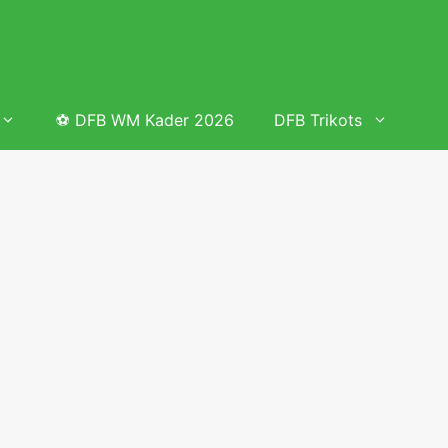
⚽ DFB WM Kader 2026
DFB Trikots
 & Tabelle
Frauenfußball heute
Deutschland Frauen Fußball Nationalmannschaft
 & Tabelle
Deutschland Frauen Länderspiele 2026 – DFB Spielplan
2026
lplan &
Deutschland Frauen Länderspiele 2025 – DFB Spielplan
2025
lplan &
Deutsche Frauen Nationalmannschaft DFB Kader 2025 &
Erfolge
elplan &