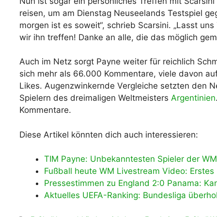
Nun ist sogar ein persönliches Treffen mit Scarsini
reisen, um am Dienstag Neuseelands Testspiel g
morgen ist es soweit“, schrieb Scarsini. „Lasst u
wir ihn treffen! Danke an alle, die das möglich ge
Auch im Netz sorgt Payne weiter für reichlich Sc
sich mehr als 66.000 Kommentare, viele davon auf 
Likes. Augenzwinkernde Vergleiche setzten den Ne
Spielern des dreimaligen Weltmeisters
Argentinien
Kommentare.
Diese Artikel könnten dich auch interessieren:
TIM Payne: Unbekanntesten Spieler der WM
Fußball heute WM Livestream Video: Erstes
Pressestimmen zu England 2:0 Panama: Kan
Aktuelles UEFA-Ranking: Bundesliga überholt 