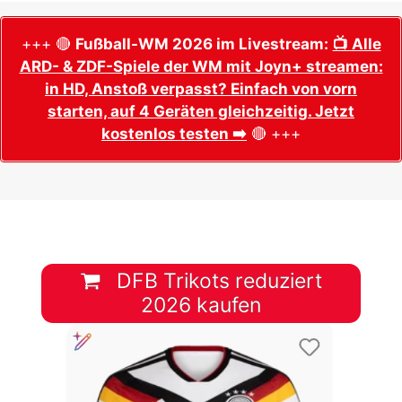
+++ 🔴
Fußball-WM 2026 im Livestream:
📺 Alle
ARD- & ZDF-Spiele der WM mit Joyn+ streamen:
in HD, Anstoß verpasst? Einfach von vorn
starten, auf 4 Geräten gleichzeitig. Jetzt
kostenlos testen ➡️
🔴 +++
DFB Trikots reduziert
2026 kaufen