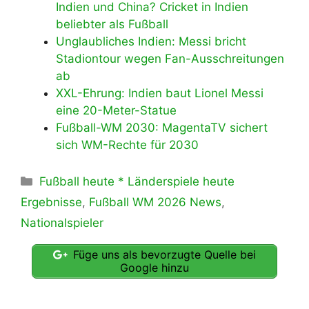
Indien und China? Cricket in Indien
beliebter als Fußball
Unglaubliches Indien: Messi bricht
Stadiontour wegen Fan-Ausschreitungen
ab
XXL-Ehrung: Indien baut Lionel Messi
eine 20-Meter-Statue
Fußball-WM 2030: MagentaTV sichert
sich WM-Rechte für 2030
Kategorien
Fußball heute * Länderspiele heute
Ergebnisse
,
Fußball WM 2026 News
,
Nationalspieler
Füge uns als bevorzugte Quelle bei
Google hinzu