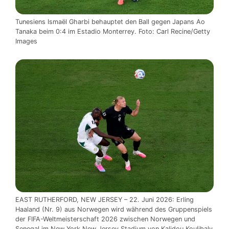
Tunesiens Ismaël Gharbi behauptet den Ball gegen Japans Ao
Tanaka beim 0:4 im Estadio Monterrey. Foto: Carl Recine/Getty
Images
EAST RUTHERFORD, NEW JERSEY – 22. Juni 2026: Erling
Haaland (Nr. 9) aus Norwegen wird während des Gruppenspiels
der FIFA-Weltmeisterschaft 2026 zwischen Norwegen und
Senegal im New York New Jersey Stadium von Kalidou Koulibaly