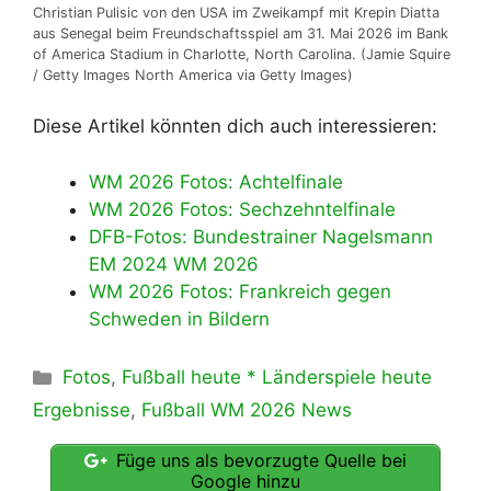
Christian Pulisic von den USA im Zweikampf mit Krepin Diatta
aus Senegal beim Freundschaftsspiel am 31. Mai 2026 im Bank
of America Stadium in Charlotte, North Carolina. (Jamie Squire
/ Getty Images North America via Getty Images)
Diese Artikel könnten dich auch interessieren:
WM 2026 Fotos: Achtelfinale
WM 2026 Fotos: Sechzehntelfinale
DFB-Fotos: Bundestrainer Nagelsmann
EM 2024 WM 2026
WM 2026 Fotos: Frankreich gegen
Schweden in Bildern
Kategorien
Fotos
,
Fußball heute * Länderspiele heute
Ergebnisse
,
Fußball WM 2026 News
Füge uns als bevorzugte Quelle bei
Google hinzu