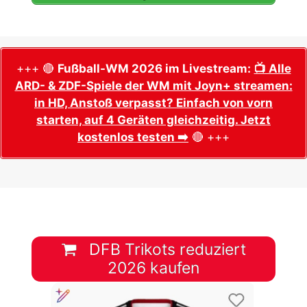
+++ 🔴
Fußball-WM 2026 im Livestream:
📺 Alle
ARD- & ZDF-Spiele der WM mit Joyn+ streamen:
in HD, Anstoß verpasst? Einfach von vorn
starten, auf 4 Geräten gleichzeitig. Jetzt
kostenlos testen ➡️
🔴 +++
DFB Trikots reduziert
2026 kaufen