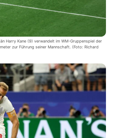
itän Harry Kane (9) verwandelt im WM-Gruppenspiel der
fmeter zur Führung seiner Mannschaft. (Foto: Richard