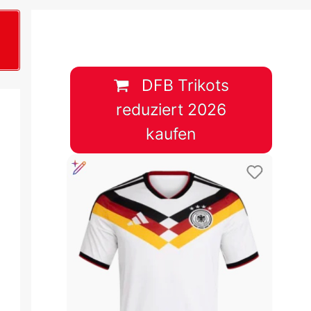
B
plan &
lplan &
DFB Trikots
reduziert 2026
lplan &
kaufen
 & Tabelle
 & Tabelle
 & Tabelle
 & Tabelle