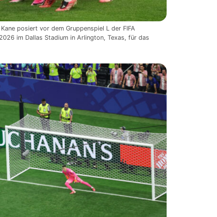
 Kane posiert vor dem Gruppenspiel L der FIFA
026 im Dallas Stadium in Arlington, Texas, für das