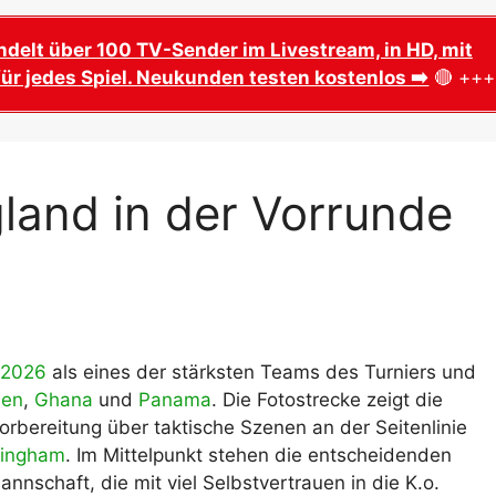
Tabelle mit Deutschland DF
zehntelfinale – Spielplan,
toßzeiten
ndelt über 100 TV-Sender im Livestream, in HD, mit
WM 2026 Gruppe F WM Spiel
ür jedes Spiel. Neukunden testen kostenlos ➡️
Tabelle mit Niederlande
🔴 +++
elfinale Spielplan –
toßzeiten, Spielorte & TV
WM 2026 Gruppe G WM Spie
Tabelle mit Belgien
telfinale Spielplan –
ickets, Anstoßzeiten & TV
WM 2026 Gruppe H: WM Spie
land in der Vorrunde
Tabelle mit Spanien
finale – Spielorte,
, Stadien & TV-Übertragung
WM 2026 Gruppe I: Spielplan
mit Frankreich
l um Platz 3 – Datum,
mi, Anstoßzeit & TV
WM 2026 Gruppe J Spielplan
mit Argentinien & Österreich
le & Endspiel –
Spielort MetLife, ZDF live
2026
als eines der stärksten Teams des Turniers und
WM 2026 Gruppe K Spielplan
mit Portugal
ien
,
Ghana
und
Panama
. Die Fotostrecke zeigt die
2026 Spielplan PDF zum
 Ausdrucken
ereitung über taktische Szenen an der Seitenlinie
WM 2026 Gruppe L Spielplan
lingham
. Im Mittelpunkt stehen die entscheidenden
mit England
26 Spielplan als ical, Excel,
nschaft, die mit viel Selbstvertrauen in die K.o.
nload & Ausdruck