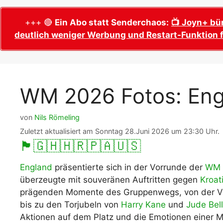
WM 2026 Sech
Termine, Ans
Wer wird Fußball-Weltmeister 2026?
+++ 🔴
Ein Abo statt Senderchaos:
📺 Joyn+ bü
deutlich weniger Werbung und Restart-Funktion f
WM 2026 Acht
Alle WM 2026 Trainer
Termine, Ans
Panini WM 2026 Sticker
WM 2026 Vier
Spielorte, T
Panini WM 2026 Stickerkollektion
WM 2026 Fotos: Eng
WM 2026 Halb
Alle Fußball Weltmeister
Anstoßzeiten
Adidas Trionda: offizielle WM 2026
von
Nils Römeling
WM 2026 Spie
Spielball
Spielort Mia
Zuletzt aktualisiert am Sonntag 28.Juni 2026 um 23:30 Uhr.
Alle Nationalspieler der FIFA Fußball WM
🏴󠁧󠁢󠁥󠁮󠁧󠁿
🇬🇭
🇭🇷
🇵🇦
🇺🇸
WM 2026 Fina
2026
Weltmeister, 
England
präsentierte sich in der Vorrunde der
WM 
WM 2026 Qualifikation in Europa: Tabelle
überzeugte mit souveränen Auftritten gegen
Kroat
Fußball WM 
& Spielplan
Ausfüllen &
prägenden Momente des Gruppenwegs, von der Vorb
bis zu den Torjubeln von
Harry Kane
und
Jude Bel
Fußball WM 20
Aktionen auf dem Platz und die Emotionen einer Man
PDF zum Dow