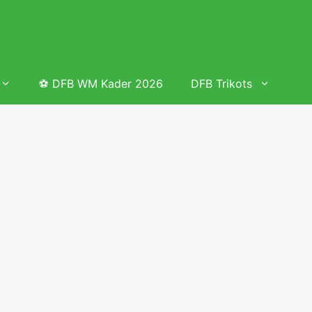
⚽ DFB WM Kader 2026
DFB Trikots
 & Tabelle
Frauenfußball heute
Deutschland Frauen Fußball Nationalmannschaft
 & Tabelle
Deutschland Frauen Länderspiele 2026 – DFB Spielplan
2026
lplan &
Deutschland Frauen Länderspiele 2025 – DFB Spielplan
2025
lplan &
Deutsche Frauen Nationalmannschaft DFB Kader 2025 &
Erfolge
elplan &