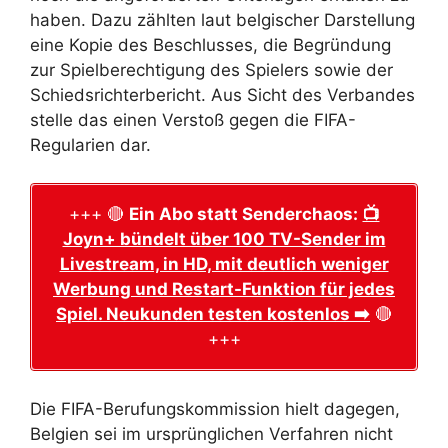
haben. Dazu zählten laut belgischer Darstellung
eine Kopie des Beschlusses, die Begründung
zur Spielberechtigung des Spielers sowie der
Schiedsrichterbericht. Aus Sicht des Verbandes
stelle das einen Verstoß gegen die FIFA-
Regularien dar.
+++ 🔴
Ein Abo statt Senderchaos:
📺
Joyn+ bündelt über 100 TV-Sender im
Livestream, in HD, mit deutlich weniger
Werbung und Restart-Funktion für jedes
Spiel. Neukunden testen kostenlos ➡️
🔴
+++
Die FIFA-Berufungskommission hielt dagegen,
Belgien sei im ursprünglichen Verfahren nicht