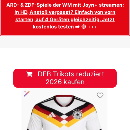
ARD- & ZDF-Spiele der WM mit Joyn+ streamen:
in HD, Anstoß verpasst? Einfach von vorn
starten, auf 4 Geräten gleichzeitig. Jetzt
kostenlos testen ➡️
🔴 +++
DFB Trikots reduziert
2026 kaufen