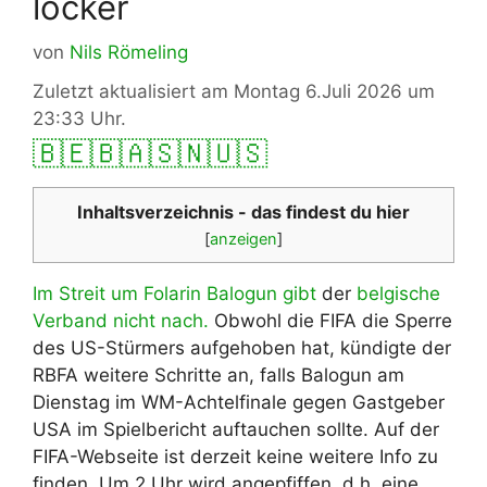
locker
von
Nils Römeling
Zuletzt aktualisiert am Montag 6.Juli 2026 um
23:33 Uhr.
🇧🇪
🇧🇦
🇸🇳
🇺🇸
Inhaltsverzeichnis - das findest du hier
[
anzeigen
]
Im Streit um Folarin Balogun gibt
der
belgische
Verband nicht nach.
Obwohl die FIFA die Sperre
des US-Stürmers aufgehoben hat, kündigte der
RBFA weitere Schritte an, falls Balogun am
Dienstag im WM-Achtelfinale gegen Gastgeber
USA im Spielbericht auftauchen sollte. Auf der
FIFA-Webseite ist derzeit keine weitere Info zu
finden. Um 2 Uhr wird angepfiffen, d.h. eine