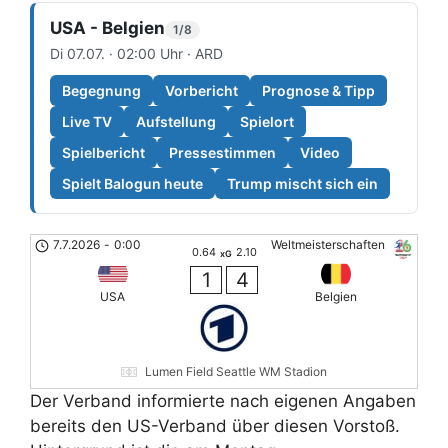
USA - Belgien
1/8
Di 07.07. · 02:00 Uhr · ARD
Begegnung
Vorbericht
Prognose & Tipp
Live TV
Aufstellung
Spielort
Spielbericht
Pressestimmen
Video
Spielt Balogun heute
Trump mischt sich ein
7.7.2026
-
0:00
Weltmeisterschaften
0.64
2.10
xG
1
4
USA
Belgien
Lumen Field Seattle WM Stadion
Der Verband informierte nach eigenen Angaben
bereits den US-Verband über diesen Vorstoß.