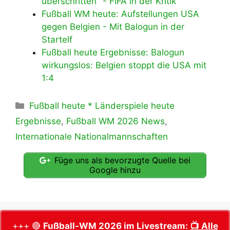
überschritten" - FIFA in der Kritik
Fußball WM heute: Aufstellungen USA
gegen Belgien - Mit Balogun in der
Startelf
Fußball heute Ergebnisse: Balogun
wirkungslos: Belgien stoppt die USA mit
1:4
Kategorien
Fußball heute * Länderspiele heute
Ergebnisse
,
Fußball WM 2026 News
,
Internationale Nationalmannschaften
Füge uns als bevorzugte Quelle bei
Google hinzu
+++ 🔴
Fußball-WM 2026 im Livestream:
📺 Alle