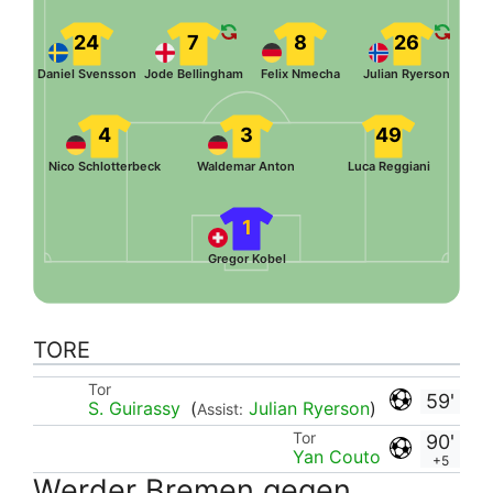
24
7
8
26
Daniel Svensson
Jode Bellingham
Felix Nmecha
Julian Ryerson
4
3
49
Nico Schlotterbeck
Waldemar Anton
Luca Reggiani
1
Gregor Kobel
TORE
Tor
59'
S. Guirassy
(
Julian Ryerson
)
Assist:
Tor
90'
Yan Couto
+5
Werder Bremen gegen