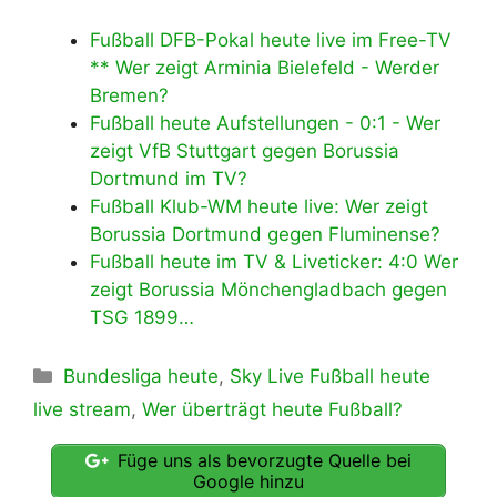
Fußball DFB-Pokal heute live im Free-TV
** Wer zeigt Arminia Bielefeld - Werder
Bremen?
Fußball heute Aufstellungen - 0:1 - Wer
zeigt VfB Stuttgart gegen Borussia
Dortmund im TV?
Fußball Klub-WM heute live: Wer zeigt
Borussia Dortmund gegen Fluminense?
Fußball heute im TV & Liveticker: 4:0 Wer
zeigt Borussia Mönchengladbach gegen
TSG 1899…
Kategorien
Bundesliga heute
,
Sky Live Fußball heute
live stream
,
Wer überträgt heute Fußball?
Füge uns als bevorzugte Quelle bei
Google hinzu