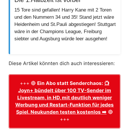
15 Tore sind gefallen! Harry Kane mit 2 Toren
und den Nummern 34 und 35! Stand jetzt wäre
Heidenheim und St.Pauli abgestiegen! Stuttgart
wäre in der Champions League, Freiburg
siebter und Augsburg würde leer ausgehen!
Diese Artikel könnten dich auch interessieren:
+++ 🔴
Ein Abo statt Senderchaos:
📺
Joyn+ bündelt über 100 TV-Sender im
Livestream, in HD, mit deutlich weniger
Werbung und Restart-Funktion für jedes
Spiel. Neukunden testen kostenlos ➡️
🔴
+++