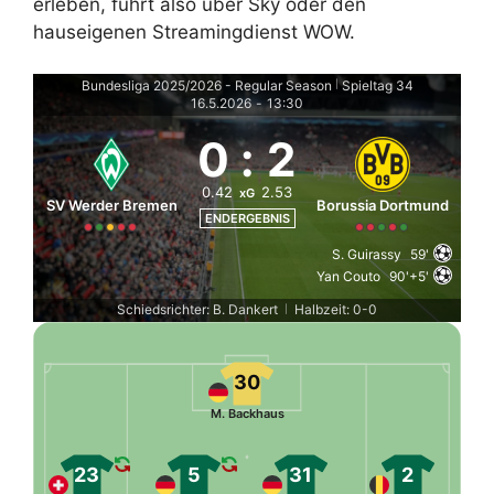
erleben, führt also über Sky oder den
hauseigenen Streamingdienst WOW.
Bundesliga 2025/2026 - Regular Season
Spieltag 34
|
16.5.2026
-
13:30
0
:
2
0.42
2.53
xG
SV Werder Bremen
Borussia Dortmund
ENDERGEBNIS
S. Guirassy
59'
Yan Couto
90'+5'
Schiedsrichter: B. Dankert
Halbzeit: 0-0
|
30
M. Backhaus
23
5
31
2