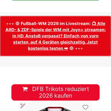
+++ 🔴
Fußball-WM 2026 im Livestream:
📺 Alle
ARD- & ZDF-Spiele der WM mit Joyn+ streamen:
in HD, Anstoß verpasst? Einfach von vorn
starten, auf 4 Geräten gleichzeitig. Jetzt
kostenlos testen ➡️
🔴 +++
DFB Trikots reduziert
2026 kaufen