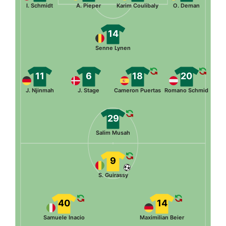
I. Schmidt
A. Pieper
Karim Coulibaly
O. Deman
14
Senne Lynen
11
6
18
20
J. Njinmah
J. Stage
Cameron Puertas
Romano Schmid
29
Salim Musah
9
S. Guirassy
40
14
Samuele Inacio
Maximilian Beier