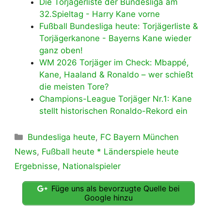
Die Torjägerliste der Bundesliga am
32.Spieltag - Harry Kane vorne
Fußball Bundesliga heute: Torjägerliste &
Torjägerkanone - Bayerns Kane wieder
ganz oben!
WM 2026 Torjäger im Check: Mbappé,
Kane, Haaland & Ronaldo – wer schießt
die meisten Tore?
Champions-League Torjäger Nr.1: Kane
stellt historischen Ronaldo-Rekord ein
Kategorien
Bundesliga heute
,
FC Bayern München
News
,
Fußball heute * Länderspiele heute
Ergebnisse
,
Nationalspieler
Füge uns als bevorzugte Quelle bei
Google hinzu