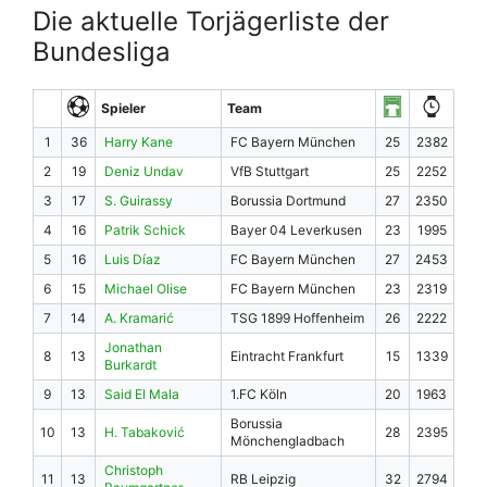
Die aktuelle Torjägerliste der
Bundesliga
Spieler
Team
1
36
Harry Kane
FC Bayern München
25
2382
2
19
Deniz Undav
VfB Stuttgart
25
2252
3
17
S. Guirassy
Borussia Dortmund
27
2350
4
16
Patrik Schick
Bayer 04 Leverkusen
23
1995
5
16
Luis Díaz
FC Bayern München
27
2453
6
15
Michael Olise
FC Bayern München
23
2319
7
14
A. Kramarić
TSG 1899 Hoffenheim
26
2222
Jonathan
8
13
Eintracht Frankfurt
15
1339
Burkardt
9
13
Said El Mala
1.FC Köln
20
1963
Borussia
10
13
H. Tabaković
28
2395
Mönchengladbach
Christoph
11
13
RB Leipzig
32
2794