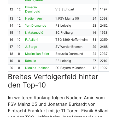
Baumgartner
Ermedin
12
12
VfB Stuttgart
17
1497
Demirović
13
12
Nadiem Amiri
1. FSV Mainz 05
24
2093
14
12
Yan Diomande
RB Leipzig
28
2482
15
11
I. Matanović
SC Freiburg
14
1563
16
10
F. Asllani
TSG 1899 Hoffenheim
31
2359
17
10
J. Stage
SV Werder Bremen
29
2468
18
9
Maximilian Beier
Borussia Dortmund
24
2037
19
9
Rômulo
RB Leipzig
27
2210
20
8
Nicolas Jackson
FC Bayern München
12
1002
Breites Verfolgerfeld hinter
den Top-10
Im weiteren Ranking folgen Nadiem Amiri vom
FSV Mainz 05 und Jonathan Burkardt von
Eintracht Frankfurt mit je 11 Toren. Fisnik Asllani