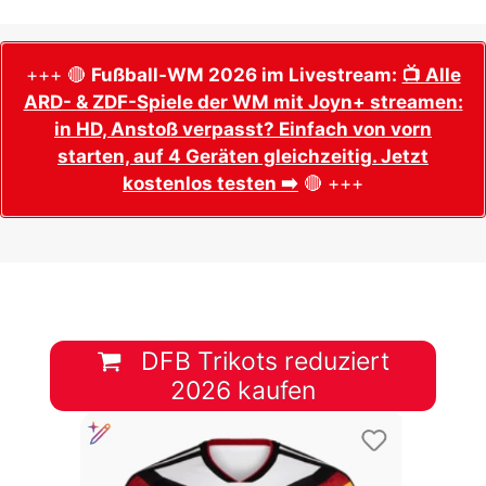
+++ 🔴
Fußball-WM 2026 im Livestream:
📺 Alle
ARD- & ZDF-Spiele der WM mit Joyn+ streamen:
in HD, Anstoß verpasst? Einfach von vorn
starten, auf 4 Geräten gleichzeitig. Jetzt
kostenlos testen ➡️
🔴 +++
DFB Trikots reduziert
2026 kaufen