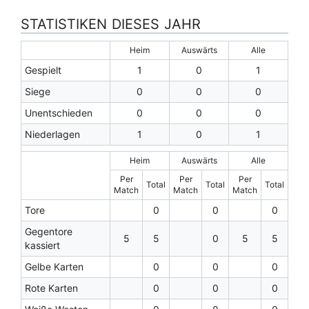
STATISTIKEN DIESES JAHR
Heim
Auswärts
Alle
Gespielt
1
0
1
Siege
0
0
0
Unentschieden
0
0
0
Niederlagen
1
0
1
Heim
Auswärts
Alle
Per
Per
Per
Total
Total
Total
Match
Match
Match
Tore
0
0
0
Gegentore
5
5
0
5
5
kassiert
Gelbe Karten
0
0
0
Rote Karten
0
0
0