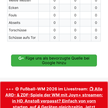
Weiße Westen
0
0
0
Ecken
0
0
0
Fouls
0
0
0
Abseits
0
0
0
Torschüsse
0
0
0
Schüsse aufs Tor
0
0
0
Füge uns als bevorzugte Quelle bei
Google hinzu
+++ 🔴
Fußball-WM 2026 im Livestream:
📺 Alle
ARD- & ZDF-Spiele der WM mit Joyn+ streamen:
in HD, Anstoß verpasst? Einfach von vorn
starten, auf 4 Geräten gleichzeitig. Jetzt