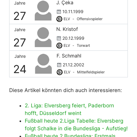
J. Çeka
Jahre
10.11.1999
27
ELV
-
Offensivspieler
N. Kristof
Jahre
20.12.1999
27
ELV
-
Torwart
F. Schmahl
Jahre
21.12.2002
24
ELV
-
Mittelfeldspieler
Diese Artikel könnten dich auch interessieren:
2. Liga: Elversberg feiert, Paderborn
hofft, Düsseldorf weint
Fußball heute 2.Liga Tabelle: Elversberg
folgt Schalke in die Bundesliga - Aufstieg!
Fußball heute 2.Bundesliga: Erstmals