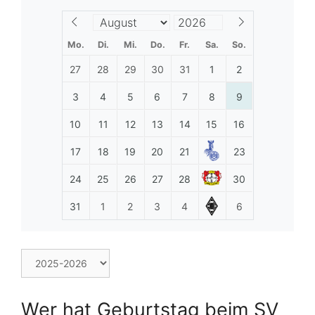
Mo.
Di.
Mi.
Do.
Fr.
Sa.
So.
27
28
29
30
31
1
2
3
4
5
6
7
8
9
10
11
12
13
14
15
16
17
18
19
20
21
23
24
25
26
27
28
30
31
1
2
3
4
6
Wer hat Geburtstag beim SV