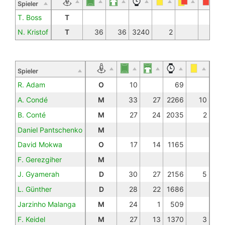
Spieler
T. Boss
T
N. Kristof
T
36
36
3240
2
Spieler
R. Adam
O
10
69
A. Condé
M
33
27
2266
10
B. Conté
M
27
24
2035
2
Daniel Pantschenko
M
David Mokwa
O
17
14
1165
F. Gerezgiher
M
J. Gyamerah
D
30
27
2156
5
L. Günther
D
28
22
1686
Jarzinho Malanga
M
24
1
509
F. Keidel
M
27
13
1370
3