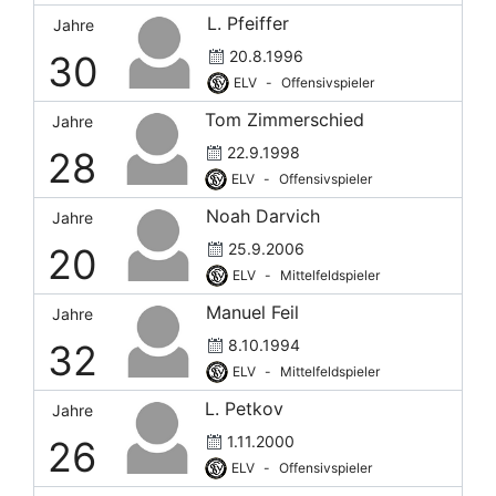
L. Pfeiffer
Jahre
20.8.1996
30
ELV
-
Offensivspieler
Tom Zimmerschied
Jahre
22.9.1998
28
ELV
-
Offensivspieler
Noah Darvich
Jahre
25.9.2006
20
ELV
-
Mittelfeldspieler
Manuel Feil
Jahre
8.10.1994
32
ELV
-
Mittelfeldspieler
L. Petkov
Jahre
1.11.2000
26
ELV
-
Offensivspieler