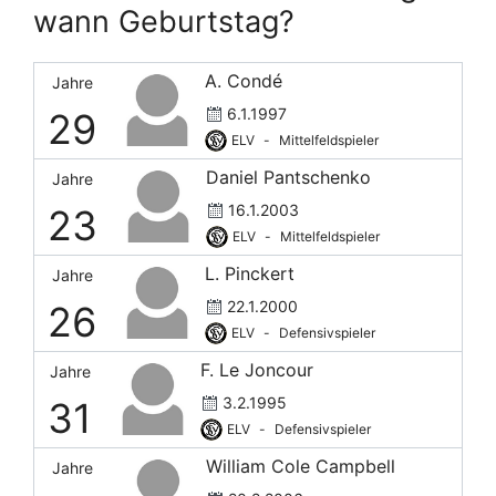
wann Geburtstag?
Tom Zimmerschied
O
36
36
2929
3
Younes Ebnoutalib
O
19
15
1418
2
A. Condé
Jahre
J. Çeka
O
7
66
6.1.1997
29
ELV
-
Mittelfeldspieler
Daniel Pantschenko
Jahre
16.1.2003
23
ELV
-
Mittelfeldspieler
L. Pinckert
Jahre
22.1.2000
26
ELV
-
Defensivspieler
F. Le Joncour
Jahre
3.2.1995
31
ELV
-
Defensivspieler
William Cole Campbell
Jahre