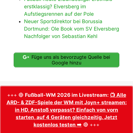
erstklassig? Elversberg im
Aufstiegsrennen auf der Pole
Neuer Sportdirektor bei Borussia
Dortmund: Ole Book vom SV Elversberg
Nachfolger von Sebastian Kehl
Füge uns als bevorzugte Quelle bei
Google hinzu
+++ 🔴
Fußball-WM 2026 im Livestream:
📺 Alle
ARD- & ZDF-Spiele der WM mit Joyn+ streamen:
in HD, Anstoß verpasst? Einfach von vorn
starten, auf 4 Geräten gleichzeitig. Jetzt
kostenlos testen ➡️
🔴 +++