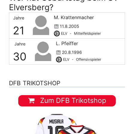
Elversberg?
M. Krattenmacher
Jahre
11.8.2005
21
ELV
-
Mittelfeldspieler
L. Pfeiffer
Jahre
20.8.1996
30
ELV
-
Offensivspieler
DFB TRIKOTSHOP
Zum DFB Trikotshop