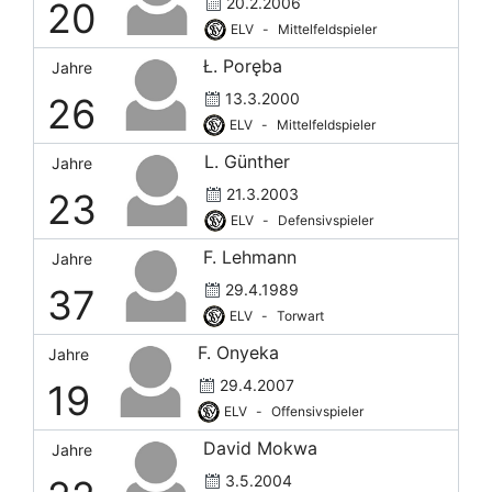
20.2.2006
20
ELV
-
Mittelfeldspieler
Ł. Poręba
Jahre
13.3.2000
26
ELV
-
Mittelfeldspieler
L. Günther
Jahre
21.3.2003
23
ELV
-
Defensivspieler
F. Lehmann
Jahre
29.4.1989
37
ELV
-
Torwart
F. Onyeka
Jahre
29.4.2007
19
ELV
-
Offensivspieler
David Mokwa
Jahre
3.5.2004