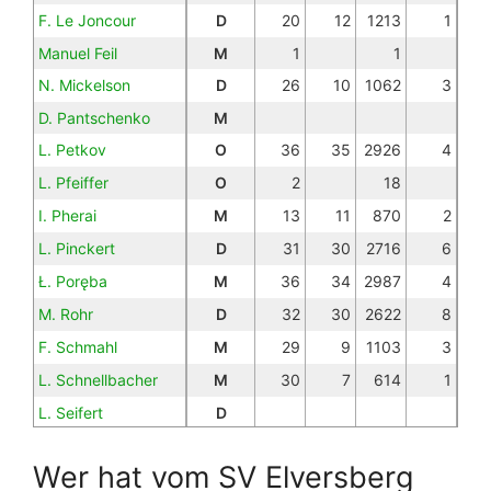
F. Le Joncour
D
20
12
1213
1
Manuel Feil
M
1
1
N. Mickelson
D
26
10
1062
3
D. Pantschenko
M
L. Petkov
O
36
35
2926
4
L. Pfeiffer
O
2
18
I. Pherai
M
13
11
870
2
L. Pinckert
D
31
30
2716
6
Ł. Poręba
M
36
34
2987
4
M. Rohr
D
32
30
2622
8
F. Schmahl
M
29
9
1103
3
L. Schnellbacher
M
30
7
614
1
L. Seifert
D
C. Sickinger
M
14
2
296
Wer hat vom SV Elversberg
O. Stange
O
12
1
234
3