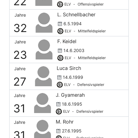
22
ELV
-
Offensivspieler
L. Schnellbacher
Jahre
6.5.1994
32
ELV
-
Mittelfeldspieler
F. Keidel
Jahre
14.6.2003
23
ELV
-
Mittelfeldspieler
Luca Sirch
Jahre
14.6.1999
27
ELV
-
Defensivspieler
J. Gyamerah
Jahre
18.6.1995
31
ELV
-
Defensivspieler
M. Rohr
Jahre
27.6.1995
31