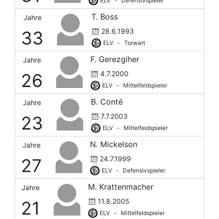
ELV
-
Defensivspieler
T. Boss
Jahre
28.6.1993
33
ELV
-
Torwart
F. Gerezgiher
Jahre
4.7.2000
26
ELV
-
Mittelfeldspieler
B. Conté
Jahre
7.7.2003
23
ELV
-
Mittelfeldspieler
N. Mickelson
Jahre
24.7.1999
27
ELV
-
Defensivspieler
M. Krattenmacher
Jahre
11.8.2005
21
ELV
-
Mittelfeldspieler