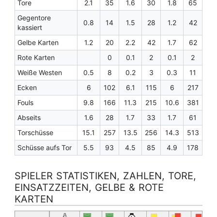
Tore
2.1
35
1.6
30
1.8
65
Gegentore
0.8
14
1.5
28
1.2
42
kassiert
Gelbe Karten
1.2
20
2.2
42
1.7
62
Rote Karten
0
0.1
2
0.1
2
Weiße Westen
0.5
8
0.2
3
0.3
11
Ecken
6
102
6.1
115
6
217
Fouls
9.8
166
11.3
215
10.6
381
Abseits
1.6
28
1.7
33
1.7
61
Torschüsse
15.1
257
13.5
256
14.3
513
Schüsse aufs Tor
5.5
93
4.5
85
4.9
178
SPIELER STATISTIKEN, ZAHLEN, TORE,
EINSATZZEITEN, GELBE & ROTE
KARTEN