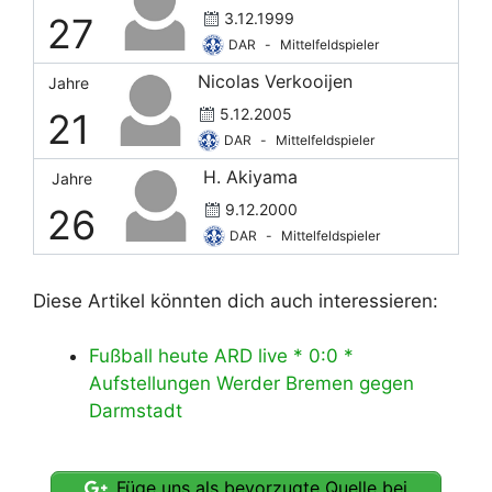
3.12.1999
27
DAR
-
Mittelfeldspieler
Nicolas Verkooijen
Jahre
5.12.2005
21
DAR
-
Mittelfeldspieler
H. Akiyama
Jahre
9.12.2000
26
DAR
-
Mittelfeldspieler
Diese Artikel könnten dich auch interessieren:
Fußball heute ARD live * 0:0 *
Aufstellungen Werder Bremen gegen
Darmstadt
Füge uns als bevorzugte Quelle bei