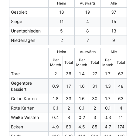
Heim
Auswärts
Alle
Gespielt
18
19
37
Siege
11
4
15
Unentschieden
5
8
13
Niederlagen
2
7
9
Heim
Auswärts
Alle
Per
Per
Per
Total
Total
Total
Match
Match
Match
Tore
2
36
1.4
27
1.7
63
Gegentore
0.9
17
1.6
31
1.3
48
kassiert
Gelbe Karten
1.8
33
1.6
30
1.7
63
Rote Karten
0.1
2
0.1
2
0.1
4
Weiße Westen
0.4
8
0.2
3
0.3
11
Ecken
4.9
89
4.5
85
4.7
174