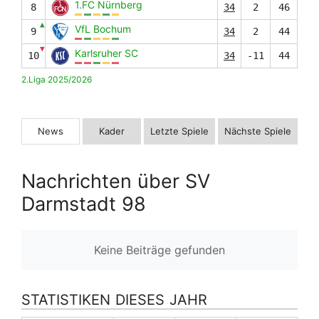
1.FC Nürnberg
8
34
2
46
▲
VfL Bochum
9
34
2
44
▼
Karlsruher SC
10
34
-11
44
2.Liga 2025/2026
News
Kader
Letzte Spiele
Nächste Spiele
Nachrichten über SV
Darmstadt 98
Keine Beiträge gefunden
STATISTIKEN DIESES JAHR