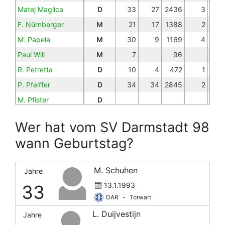
Matej Maglica
D
33
27
2436
3
F. Nürnberger
M
21
17
1388
2
M. Papela
M
30
9
1169
4
Paul Will
M
7
96
R. Petretta
D
10
4
472
1
P. Pfeiffer
D
34
34
2845
2
M. Pfister
D
M. Pfister
D
Wer hat vom SV Darmstadt 98
M. Richter
O
32
28
2365
8
wann Geburtstag?
C. Riedel
D
3
2
189
N. Schmidt
M
15
9
773
3
M. Schuhen
Jahre
Sergio López
D
30
28
2386
4
13.1.1993
33
DAR
-
Torwart
L. Duijvestijn
Jahre