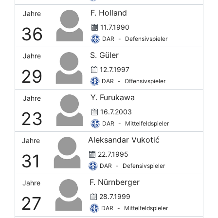
F. Holland
Jahre
11.7.1990
36
DAR
-
Defensivspieler
S. Güler
Jahre
12.7.1997
29
DAR
-
Offensivspieler
Y. Furukawa
Jahre
16.7.2003
23
DAR
-
Mittelfeldspieler
Aleksandar Vukotić
Jahre
22.7.1995
31
DAR
-
Defensivspieler
F. Nürnberger
Jahre
28.7.1999
27
DAR
-
Mittelfeldspieler