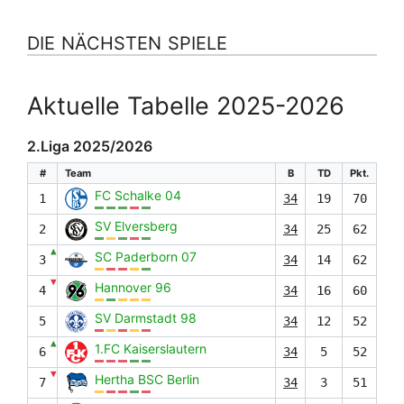
DIE NÄCHSTEN SPIELE
Aktuelle Tabelle 2025-2026
2.Liga 2025/2026
#
Team
B
TD
Pkt.
FC Schalke 04
1
34
19
70
SV Elversberg
2
34
25
62
▲
SC Paderborn 07
3
34
14
62
▼
Hannover 96
4
34
16
60
SV Darmstadt 98
5
34
12
52
▲
1.FC Kaiserslautern
6
34
5
52
▼
Hertha BSC Berlin
7
34
3
51