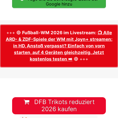
Google hinzu
+++ 🔴
Fußball-WM 2026 im Livestream:
📺 Alle
ARD- & ZDF-Spiele der WM mit Joyn+ streamen:
in HD, Anstoß verpasst? Einfach von vorn
starten, auf 4 Geräten gleichzeitig. Jetzt
kostenlos testen ➡️
🔴 +++
DFB Trikots reduziert
2026 kaufen