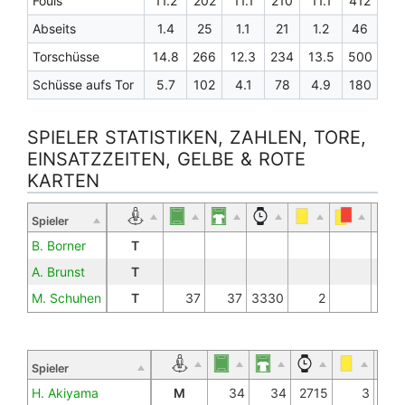
Fouls
11.2
202
11.1
210
11.1
412
Abseits
1.4
25
1.1
21
1.2
46
Torschüsse
14.8
266
12.3
234
13.5
500
Schüsse aufs Tor
5.7
102
4.1
78
4.9
180
SPIELER STATISTIKEN, ZAHLEN, TORE,
EINSATZZEITEN, GELBE & ROTE
KARTEN
Spieler
B. Borner
T
A. Brunst
T
M. Schuhen
T
37
37
3330
2
Spieler
H. Akiyama
M
34
34
2715
3