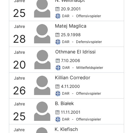
Jahre
20.9.2001
25
DAR
-
Offensivspieler
Matej Maglica
Jahre
25.9.1998
28
DAR
-
Defensivspieler
Othmane El Idrissi
Jahre
7.10.2006
20
DAR
-
Mittelfeldspieler
Killian Corredor
Jahre
4.11.2000
26
DAR
-
Offensivspieler
B. Białek
Jahre
11.11.2001
25
DAR
-
Offensivspieler
K. Klefisch
Jahre