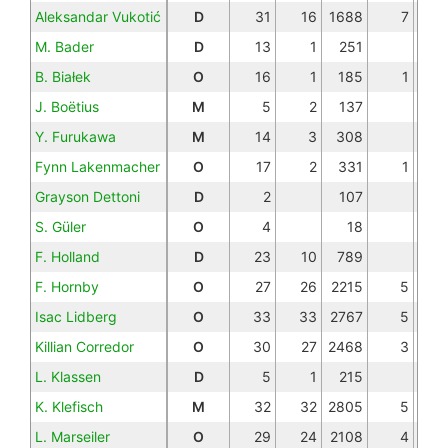
Aleksandar Vukotić
D
31
16
1688
7
M. Bader
D
13
1
251
B. Białek
O
16
1
185
1
J. Boëtius
M
5
2
137
Y. Furukawa
M
14
3
308
Fynn Lakenmacher
O
17
2
331
1
Grayson Dettoni
D
2
107
S. Güler
O
4
18
F. Holland
D
23
10
789
F. Hornby
O
27
26
2215
5
Isac Lidberg
O
33
33
2767
5
Killian Corredor
O
30
27
2468
3
L. Klassen
D
5
1
215
K. Klefisch
M
32
32
2805
5
L. Marseiler
O
29
24
2108
4