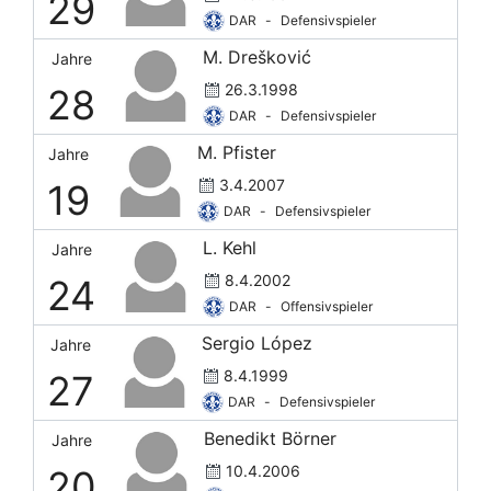
29
DAR
-
Defensivspieler
M. Drešković
Jahre
26.3.1998
28
DAR
-
Defensivspieler
M. Pfister
Jahre
3.4.2007
19
DAR
-
Defensivspieler
L. Kehl
Jahre
8.4.2002
24
DAR
-
Offensivspieler
Sergio López
Jahre
8.4.1999
27
DAR
-
Defensivspieler
Benedikt Börner
Jahre
10.4.2006
20